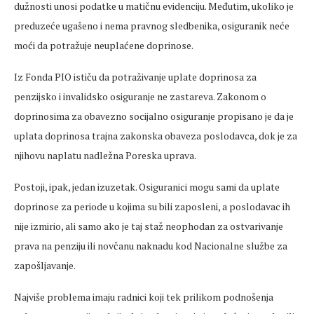
dužnosti unosi podatke u matičnu evidenciju. Međutim, ukoliko je
preduzeće ugašeno i nema pravnog sledbenika, osiguranik neće
moći da potražuje neuplaćene doprinose.
Iz Fonda PIO ističu da potraživanje uplate doprinosa za
penzijsko i invalidsko osiguranje ne zastareva. Zakonom o
doprinosima za obavezno socijalno osiguranje propisano je da je
uplata doprinosa trajna zakonska obaveza poslodavca, dok je za
njihovu naplatu nadležna Poreska uprava.
Postoji, ipak, jedan izuzetak. Osiguranici mogu sami da uplate
doprinose za periode u kojima su bili zaposleni, a poslodavac ih
nije izmirio, ali samo ako je taj staž neophodan za ostvarivanje
prava na penziju ili novčanu naknadu kod Nacionalne službe za
zapošljavanje.
Najviše problema imaju radnici koji tek prilikom podnošenja