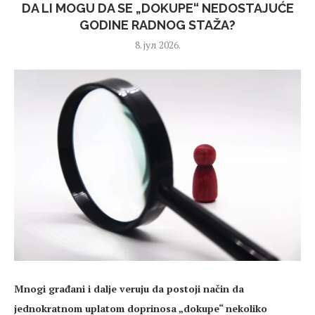
DA LI MOGU DA SE „DOKUPE“ NEDOSTAJUĆE
GODINE RADNOG STAŽA?
8. јул 2026.
Mnogi građani i dalje veruju da postoji način da
jednokratnom uplatom doprinosa „dokupe“ nekoliko