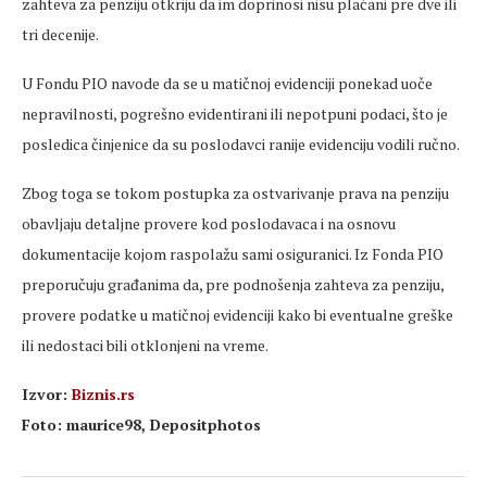
zahteva za penziju otkriju da im doprinosi nisu plaćani pre dve ili
tri decenije.
U Fondu PIO navode da se u matičnoj evidenciji ponekad uoče
nepravilnosti, pogrešno evidentirani ili nepotpuni podaci, što je
posledica činjenice da su poslodavci ranije evidenciju vodili ručno.
Zbog toga se tokom postupka za ostvarivanje prava na penziju
obavljaju detaljne provere kod poslodavaca i na osnovu
dokumentacije kojom raspolažu sami osiguranici. Iz Fonda PIO
preporučuju građanima da, pre podnošenja zahteva za penziju,
provere podatke u matičnoj evidenciji kako bi eventualne greške
ili nedostaci bili otklonjeni na vreme.
Izvor:
Biznis.rs
Foto: maurice98, Depositphotos