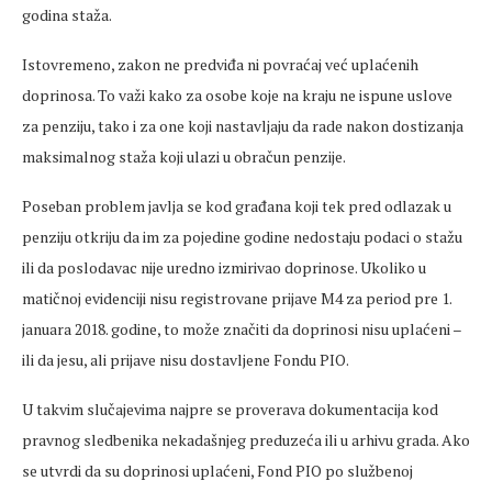
godina staža.
Istovremeno, zakon ne predviđa ni povraćaj već uplaćenih
doprinosa. To važi kako za osobe koje na kraju ne ispune uslove
za penziju, tako i za one koji nastavljaju da rade nakon dostizanja
maksimalnog staža koji ulazi u obračun penzije.
Poseban problem javlja se kod građana koji tek pred odlazak u
penziju otkriju da im za pojedine godine nedostaju podaci o stažu
ili da poslodavac nije uredno izmirivao doprinose. Ukoliko u
matičnoj evidenciji nisu registrovane prijave M4 za period pre 1.
januara 2018. godine, to može značiti da doprinosi nisu uplaćeni –
ili da jesu, ali prijave nisu dostavljene Fondu PIO.
U takvim slučajevima najpre se proverava dokumentacija kod
pravnog sledbenika nekadašnjeg preduzeća ili u arhivu grada. Ako
se utvrdi da su doprinosi uplaćeni, Fond PIO po službenoj