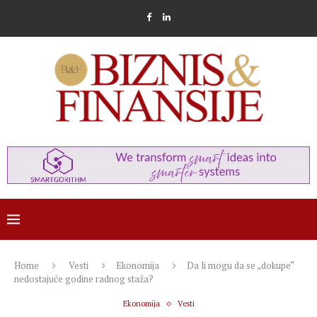
Home
Vesti
Ekonomija
Da li mogu da se „dokupe“
nedostajuće godine radnog staža?
Ekonomija
Vesti