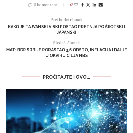
0 komentara
0
Prethodni članak
KAKO JE TAJVANSKI VISKI POSTAO PRETNJA PO ŠKOTSKI I
JAPANSKI
Sledeći članak
MAT: BDP SRBIJE PORASTAO 3,6 ODSTO, INFLACIJA I DALJE
U OKVIRU CILJA NBS
PROČITAJTE I OVO...