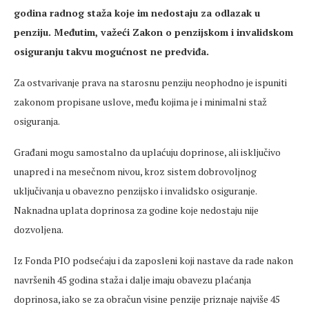
godina radnog staža koje im nedostaju za odlazak u
penziju. Međutim, važeći Zakon o penzijskom i invalidskom
osiguranju takvu mogućnost ne predviđa.
Za ostvarivanje prava na starosnu penziju neophodno je ispuniti
zakonom propisane uslove, među kojima je i minimalni staž
osiguranja.
Građani mogu samostalno da uplaćuju doprinose, ali isključivo
unapred i na mesečnom nivou, kroz sistem dobrovoljnog
uključivanja u obavezno penzijsko i invalidsko osiguranje.
Naknadna uplata doprinosa za godine koje nedostaju nije
dozvoljena.
Iz Fonda PIO podsećaju i da zaposleni koji nastave da rade nakon
navršenih 45 godina staža i dalje imaju obavezu plaćanja
doprinosa, iako se za obračun visine penzije priznaje najviše 45