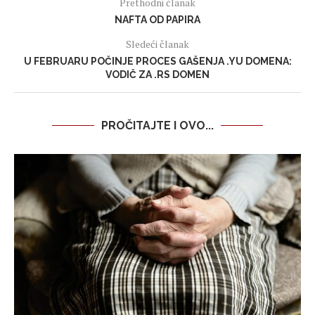
Prethodni članak
NAFTA OD PAPIRA
Sledeći članak
U FEBRUARU POČINJE PROCES GAŠENJA .YU DOMENA:
VODIČ ZA .RS DOMEN
PROČITAJTE I OVO...