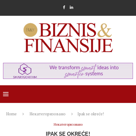
Home
Некатегоризовано
Ipak se okreće!
Некатегоризовано
IPAK SE OKREĆE!