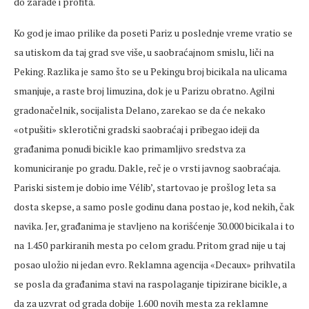
do zarade i profita.
Ko god je imao prilike da poseti Pariz u poslednje vreme vratio se
sa utiskom da taj grad sve više, u saobraćajnom smislu, liči na
Peking. Razlika je samo što se u Pekingu broj bicikala na ulicama
smanjuje, a raste broj limuzina, dok je u Parizu obratno. Agilni
gradonačelnik, socijalista Delano, zarekao se da će nekako
«otpušiti» sklerotični gradski saobraćaj i pribegao ideji da
građanima ponudi bicikle kao primamljivo sredstva za
komuniciranje po gradu. Dakle, reč je o vrsti javnog saobraćaja.
Pariski sistem je dobio ime Vélib’, startovao je prošlog leta sa
dosta skepse, a samo posle godinu dana postao je, kod nekih, čak
navika. Jer, građanima je stavljeno na korišćenje 30.000 bicikala i to
na 1.450 parkiranih mesta po celom gradu. Pritom grad nije u taj
posao uložio ni jedan evro. Reklamna agencija «Decaux» prihvatila
se posla da građanima stavi na raspolaganje tipizirane bicikle, a
da za uzvrat od grada dobije 1.600 novih mesta za reklamne