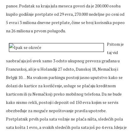
panoe. Podatak sa kraja jula meseca govori da je 200.000 osoba
kupilo godišnje pretplate od 29 evra, 270.000 nedeljne po ceni od
5 evra i 3 miliona dnevne pretplate, čime se broj korisnika popeo
na 26 miliona u prvom polugođu.
Pritom je
taj vid
saobraćaja još uvek samo 3 odsto ukupnog prevoza građana u
Francuskoj, ali je u Holandiji 27 odsto, Danskoj 18, Nemačkoj i
Belgiji 10… Na svakom parkingu postoji jasno uputstvo kako se
dolazi do kartice za korišćenje, usluge se plaćaju kreditnom
karticom ili (u Nemačkoj) preko mobilnog telefona. Da ne bude
kako nismo rekli, postoji i depozit od 150 evra kojim se servis
obezbeđuje za moguće nepoštovanje pravila upotrebe.
Pretplatnik prvih pola sata vožnje ne plaća ništa, sledećih pola
sata košta 1 evro, a svakih sledećih pola sata još po 4 evra. Ideja je