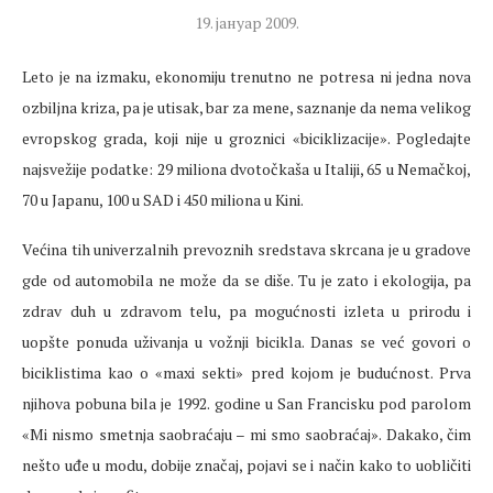
19. јануар 2009.
Leto je na izmaku, ekonomiju trenutno ne potresa ni jedna nova
ozbiljna kriza, pa je utisak, bar za mene, saznanje da nema velikog
evropskog grada, koji nije u groznici «biciklizacije». Pogledajte
najsvežije podatke: 29 miliona dvotočkaša u Italiji, 65 u Nemačkoj,
70 u Japanu, 100 u SAD i 450 miliona u Kini.
Većina tih univerzalnih prevoznih sredstava skrcana je u gradove
gde od automobila ne može da se diše. Tu je zato i ekologija, pa
zdrav duh u zdravom telu, pa mogućnosti izleta u prirodu i
uopšte ponuda uživanja u vožnji bicikla. Danas se već govori o
biciklistima kao o «maxi sekti» pred kojom je budućnost. Prva
njihova pobuna bila je 1992. godine u San Francisku pod parolom
«Mi nismo smetnja saobraćaju – mi smo saobraćaj». Dakako, čim
nešto uđe u modu, dobije značaj, pojavi se i način kako to uobličiti