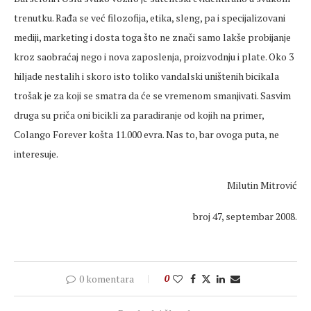
trenutku. Rađa se već filozofija, etika, sleng, pa i specijalizovani
mediji, marketing i dosta toga što ne znači samo lakše probijanje
kroz saobraćaj nego i nova zaposlenja, proizvodnju i plate. Oko 3
hiljade nestalih i skoro isto toliko vandalski uništenih bicikala
trošak je za koji se smatra da će se vremenom smanjivati. Sasvim
druga su priča oni bicikli za paradiranje od kojih na primer,
Colango Forever košta 11.000 evra. Nas to, bar ovoga puta, ne
interesuje.
Milutin Mitrović
broj 47, septembar 2008.
0 komentara
0