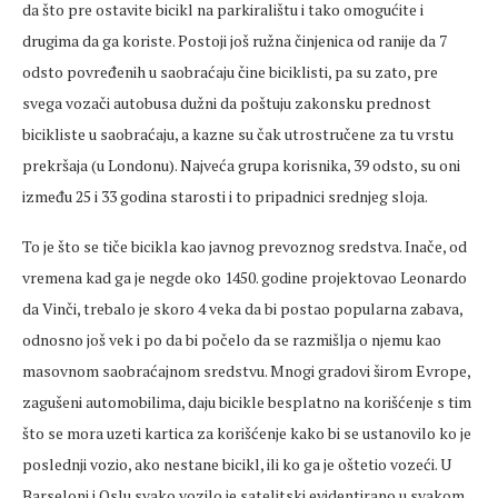
da što pre ostavite bicikl na parkiralištu i tako omogućite i
drugima da ga koriste. Postoji još ružna činjenica od ranije da 7
odsto povređenih u saobraćaju čine biciklisti, pa su zato, pre
svega vozači autobusa dužni da poštuju zakonsku prednost
bicikliste u saobraćaju, a kazne su čak utrostručene za tu vrstu
prekršaja (u Londonu). Najveća grupa korisnika, 39 odsto, su oni
između 25 i 33 godina starosti i to pripadnici srednjeg sloja.
To je što se tiče bicikla kao javnog prevoznog sredstva. Inače, od
vremena kad ga je negde oko 1450. godine projektovao Leonardo
da Vinči, trebalo je skoro 4 veka da bi postao popularna zabava,
odnosno još vek i po da bi počelo da se razmišlja o njemu kao
masovnom saobraćajnom sredstvu. Mnogi gradovi širom Evrope,
zagušeni automobilima, daju bicikle besplatno na korišćenje s tim
što se mora uzeti kartica za korišćenje kako bi se ustanovilo ko je
poslednji vozio, ako nestane bicikl, ili ko ga je oštetio vozeći. U
Barseloni i Oslu svako vozilo je satelitski evidentirano u svakom