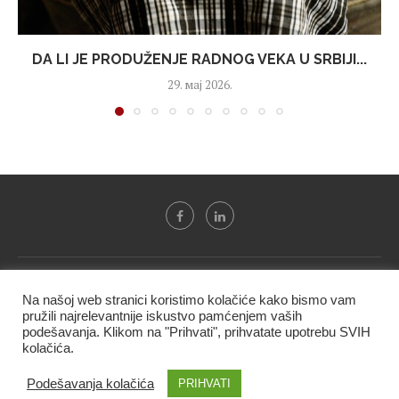
DA LI JE PRODUŽENJE RADNOG VEKA U SRBIJI...
29. мај 2026.
Svi tekstovi sa portala "Biznis i finansije" su u vlasništvu "NIP
Na našoj web stranici koristimo kolačiće kako bismo vam
BIF PRESS doo" i ne smeju se presnositi niti koristiti, delimično
pružili najrelevantnije iskustvo pamćenjem vaših
ni u celosti, bez izričite dozvole kompanije.
podešavanja. Klikom na "Prihvati", prihvatate upotrebu SVIH
kolačića.
@2020 -
Studio triD
Podešavanja kolačića
PRIHVATI