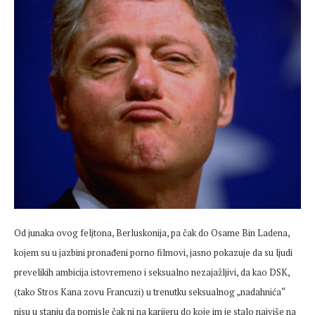
Od junaka ovog feljtona, Berluskonija, pa čak do Osame Bin Ladena,
kojem su u jazbini pronađeni porno filmovi, jasno pokazuje da su ljudi
prevelikih ambicija istovremeno i seksualno nezajažljivi, da kao DSK,
(tako Stros Kana zovu Francuzi) u trenutku seksualnog „nadahnića“
nisu u stanju da pomisle čak ni na karijeru do koje im je stalo najviše na