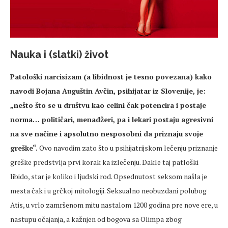
Nauka i (slatki) život
Patološki narcisizam (a libidnost je tesno povezana) kako
navodi Bojana Auguštin Avčin, psihijatar iz Slovenije, je:
„nešto što se u društvu kao celini čak potencira i postaje
norma… političari, menadžeri, pa i lekari postaju agresivni
na sve načine i apsolutno nesposobni da priznaju svoje
greške“.
Ovo navodim zato što u psihijatrijskom lečenju priznanje
greške predstvlja prvi korak ka izlečenju. Dakle taj patloški
libido, star je koliko i ljudski rod. Opsednutost seksom našla je
mesta čak i u grčkoj mitologiji. Seksualno neobuzdani polubog
Atis, u vrlo zamršenom mitu nastalom 1200 godina pre nove ere, u
nastupu očajanja, a kažnjen od bogova sa Olimpa zbog