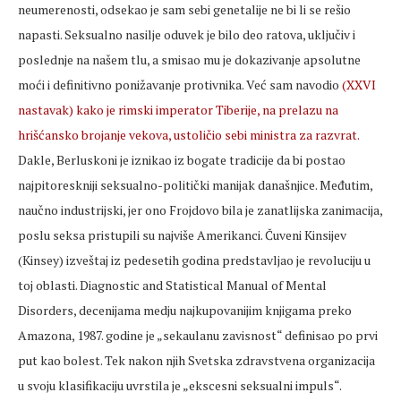
neumerenosti, odsekao je sam sebi genetalije ne bi li se rešio
napasti. Seksualno nasilje oduvek je bilo deo ratova, uključiv i
poslednje na našem tlu, a smisao mu je dokazivanje apsolutne
moći i definitivno ponižavanje protivnika. Već sam navodio
(XXVI
nastavak) kako je rimski imperator Tiberije, na prelazu na
hrišćansko brojanje vekova, ustoličio sebi ministra za razvrat.
Dakle, Berluskoni je iznikao iz bogate tradicije da bi postao
najpitoreskniji seksualno-politički manijak današnjice. Međutim,
naučno industrijski, jer ono Frojdovo bila je zanatlijska zanimacija,
poslu seksa pristupili su najviše Amerikanci. Čuveni Kinsijev
(Kinsey) izveštaj iz pedesetih godina predstavljao je revoluciju u
toj oblasti. Diagnostic and Statistical Manual of Mental
Disorders, decenijama medju najkupovanijim knjigama preko
Amazona, 1987. godine je „sekaulanu zavisnost“ definisao po prvi
put kao bolest. Tek nakon njih Svetska zdravstvena organizacija
u svoju klasifikaciju uvrstila je „ekscesni seksualni impuls“.