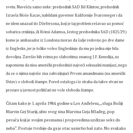
svetu. Navešću samo neke: predsednik SAD Bil Klinton, predsednik
Izraela Moše Kacav, nabildani guverner Kalifornije Švarceneger i da
ne idem unazad do Džefersona, koji je taj problem rešavao uz pomoć
sobarica crnkinja, ili Kvinsi Adamsa, šestog predsednika SAD (1825/29.)
kome je ambasador iz Londona morao da šalje redovno po dve dame
iz Engleske, jer je toliko voleo Engleskinje da mu po jedna nije bila
dovoljna. Završio bih svima po slabostima znanog J.F. Kenedija, uz
napomenu da nisu američki predsednici najveći seksualni manijaci, nego
da se o njima najviše zna zahvaljujući Prvom amandmanu (na američki
Ustav) o slobodi štampe. Pored ostaloga i iz straha da takve stvari ne
procure u javnost političari ne vole slobodu štampe.
Čitam kako je 1. aprila 1984. godine u Los Anđelesu, „sluga Božiji
Marvin Gej Stariji, ubio svog sina Marvina Geja Mlađeg, pop
pevača koji je svojim pesmama i propovedima uzdizao seks do
neba“. Postoje tvrdnje da ga je otac usmrtio baš zato. No svakako