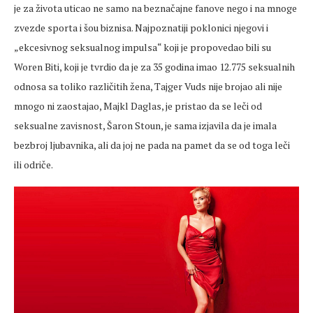
je za života uticao ne samo na beznačajne fanove nego i na mnoge
zvezde sporta i šou biznisa. Najpoznatiji poklonici njegovi i
„ekcesivnog seksualnog impulsa“ koji je propovedao bili su
Woren Biti, koji je tvrdio da je za 35 godina imao 12.775 seksualnih
odnosa sa toliko različitih žena, Tajger Vuds nije brojao ali nije
mnogo ni zaostajao, Majkl Daglas, je pristao da se leči od
seksualne zavisnost, Šaron Stoun, je sama izjavila da je imala
bezbroj ljubavnika, ali da joj ne pada na pamet da se od toga leči
ili odriče.