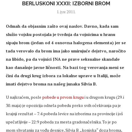
BERLUSKONI XXXII: IZBORNI BROM
1. јун 2011.
Odmah da objasnim zašto ovaj naslov. Davno, kada sam
služio vojsku postojala je tvrdnja da vojnicima u hranu
sipaju brom (jedan od 4 osnovna halogena elementa) jer se
tada verovalo da brom ima jako umirujuće dejstvo, naročito
na libido, pa da vojnici JNA ne prave seksualne skandale
kao današnje javne ličnosti. Na bazi tog verovanja meni se
čini da drugi krug izbora za lokalne uprave u Italiji, može
imati dejstvo broma na našeg junaka Silvia B.
U najkraćem, posle
pobede u prvom krugu
i u drugom krugu (29. i
30. maja) je opozicija odnela pobedu preko svih očekivanja pa je
krajnji rezultat – 7:4 pobeda levice na izborima za provincije i još
upečatljivije – 22:9 pobeda za mesta gradonačelnika. To je po
mom shvatanju za vođu desnice, Silvia B. „konjska“ doza broma,