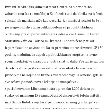
Izvesni Dejvid Saks, administrator Centra za bihevioralno
zdravlje (ma šta to značilo) u Kaliforniji tvrdi da klinike za lečenje
seksualnih manijaka niču kao pečurke, jer manijaci niču još brže i
po njegovom shvatanju velikim delom su produkt libidnog
bildovanja preko porno interneta i videa – kao Osam Bin Laden.
Statistika kaže da 6 odsto muškaraca i 3 odsto žena pati od
hiperseksualne zavisnosti. Da su pretežno starosti između 35 i 50
godina, međutim, da uspeh u politici, biznisu i uopšte na javnoj
sceni produžuje vek zajapurenosti i znatno dalje. Postao je šablon
da advokati svoje štićenike seksualne nasilnike brane na istim
principima na kojima se brane zavisni od droge. U Americi, gde se
sve rešava pomoću novca lečenje od manijaštva u
specijalizovanim klinikama košta u proseku 1.200 dolara po
svakoj od minimum 15 seansi. Džesi Džekson bivši telohranitelj i
muž Sande Bulok svoje lečenje od neobuzdanog „švrljanja“ van
braka, navodno je platio 40.000 dolara. To je ipak manje od cene