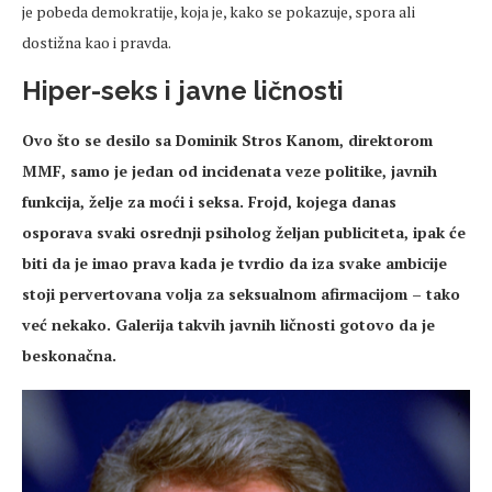
je pobeda demokratije, koja je, kako se pokazuje, spora ali
dostižna kao i pravda.
Hiper-seks i javne ličnosti
Ovo što se desilo sa Dominik Stros Kanom, direktorom
MMF, samo je jedan od incidenata veze politike, javnih
funkcija, želje za moći i seksa. Frojd, kojega danas
osporava svaki osrednji psiholog željan publiciteta, ipak će
biti da je imao prava kada je tvrdio da iza svake ambicije
stoji pervertovana volja za seksualnom afirmacijom – tako
već nekako. Galerija takvih javnih ličnosti gotovo da je
beskonačna.