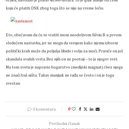
koju će platiti DSK zbog toga što se nije na vreme lečio.
Eto, obećavam da ću se vratiti mom neodoljvom Silviu B. u prvom
sledećem nastavku, jer ne mogu da verujem kako njemu izborni
politički krah može da poljulja libido i volju za moći. Praviće on još
skandala svakih vrsta. Bez njih on ne postoji – to je njegov svet.
Na tom svetu je napravio bogatstvo (medijski magnat) i bez njega
ne znači baš ništa. Takav manijak ne rađa se često i on je toga
svestan.
0 komentara
0
Prethodni članak