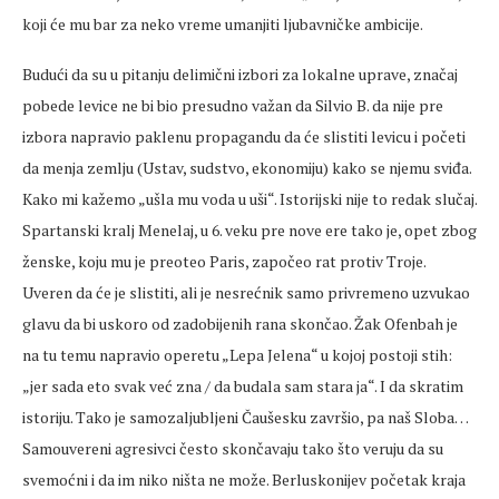
koji će mu bar za neko vreme umanjiti ljubavničke ambicije.
Budući da su u pitanju delimični izbori za lokalne uprave, značaj
pobede levice ne bi bio presudno važan da Silvio B. da nije pre
izbora napravio paklenu propagandu da će slistiti levicu i početi
da menja zemlju (Ustav, sudstvo, ekonomiju) kako se njemu sviđa.
Kako mi kažemo „ušla mu voda u uši“. Istorijski nije to redak slučaj.
Spartanski kralj Menelaj, u 6. veku pre nove ere tako je, opet zbog
ženske, koju mu je preoteo Paris, započeo rat protiv Troje.
Uveren da će je slistiti, ali je nesrećnik samo privremeno uzvukao
glavu da bi uskoro od zadobijenih rana skončao. Žak Ofenbah je
na tu temu napravio operetu „Lepa Jelena“ u kojoj postoji stih:
„jer sada eto svak već zna / da budala sam stara ja“. I da skratim
istoriju. Tako je samozaljubljeni Čaušesku završio, pa naš Sloba…
Samouvereni agresivci često skončavaju tako što veruju da su
svemoćni i da im niko ništa ne može. Berluskonijev početak kraja