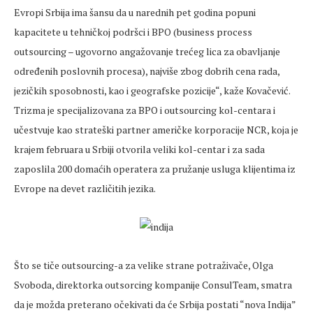
Evropi Srbija ima šansu da u narednih pet godina popuni
kapacitete u tehničkoj podršci i BPO (business process
outsourcing – ugovorno angažovanje trećeg lica za obavljanje
određenih poslovnih procesa), najviše zbog dobrih cena rada,
jezičkih sposobnosti, kao i geografske pozicije“, kaže Kovačević.
Trizma je specijalizovana za BPO i outsourcing kol-centara i
učestvuje kao strateški partner američke korporacije NCR, koja je
krajem februara u Srbiji otvorila veliki kol-centar i za sada
zaposlila 200 domaćih operatera za pružanje usluga klijentima iz
Evrope na devet različitih jezika.
Što se tiče outsourcing-a za velike strane potraživače, Olga
Svoboda, direktorka outsorcing kompanije ConsulTeam, smatra
da je možda preterano očekivati da će Srbija postati “nova Indija”