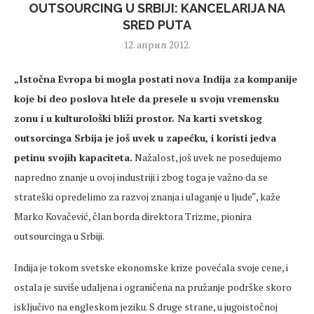
OUTSOURCING U SRBIJI: KANCELARIJA NA
SRED PUTA
12. април 2012.
„Istočna Evropa bi mogla postati nova Indija za kompanije
koje bi deo poslova htele da presele u svoju vremensku
zonu i u kulturološki bliži prostor. Na karti svetskog
outsorcinga Srbija je još uvek u zapećku, i koristi jedva
petinu svojih kapaciteta.
Nažalost, još uvek ne posedujemo
napredno znanje u ovoj industriji i zbog toga je važno da se
strateški opredelimo za razvoj znanja i ulaganje u ljude“, kaže
Marko Kovačević, član borda direktora Trizme, pionira
outsourcinga u Srbiji.
Indija je tokom svetske ekonomske krize povećala svoje cene, i
ostala je suviše udaljena i ograničena na pružanje podrške skoro
isključivo na engleskom jeziku. S druge strane, u jugoistočnoj