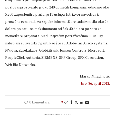
poslovanja ostvarilo je oko 240 domaćih kompanija, odnosno oko
5.200 zaposlenih u pružanju IT usluga. Isti izvor navodi da je
prosečna cena rada za srpske informatičare tada iznosila oko 24
dolara po satu, sa maksimumom od čak 40 dolara po satu za
menadžere projekata. Među najvećim potraživačima IT usluga
nabrojani su svetski giganti kao što su Adobe Inc, Cisco systems,
NVidya, EurekaLabs, Globi, iBank, Jonson Controls, Microsoft,
PeopleClick Authoria, SIEMENS, SKF Group, SPX Cororation,
Web Biz Networks.
Marko Miladinović
broj 86, april 2012.
0 komentara
0
Prethodni članak