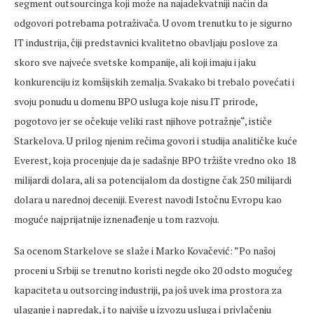
segment outsourcinga koji može na najadekvatniji način da
odgovori potrebama potraživača. U ovom trenutku to je sigurno
IT industrija, čiji predstavnici kvalitetno obavljaju poslove za
skoro sve najveće svetske kompanije, ali koji imaju i jaku
konkurenciju iz komšijskih zemalja. Svakako bi trebalo povećati i
svoju ponudu u domenu BPO usluga koje nisu IT prirode,
pogotovo jer se očekuje veliki rast njihove potražnje“, ističe
Starkelova. U prilog njenim rečima govori i studija analitičke kuće
Everest, koja procenjuje da je sadašnje BPO tržište vredno oko 18
milijardi dolara, ali sa potencijalom da dostigne čak 250 milijardi
dolara u narednoj deceniji. Everest navodi Istočnu Evropu kao
moguće najprijatnije iznenađenje u tom razvoju.
Sa ocenom Starkelove se slaže i Marko Kovačević: ”Po našoj
proceni u Srbiji se trenutno koristi negde oko 20 odsto mogućeg
kapaciteta u outsorcing industriji, pa još uvek ima prostora za
ulaganje i napredak, i to najviše u izvozu usluga i privlačenju