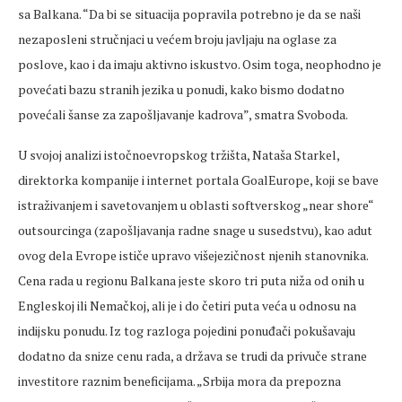
sa Balkana. “Da bi se situacija popravila potrebno je da se naši
nezaposleni stručnjaci u većem broju javljaju na oglase za
poslove, kao i da imaju aktivno iskustvo. Osim toga, neophodno je
povećati bazu stranih jezika u ponudi, kako bismo dodatno
povećali šanse za zapošljavanje kadrova”, smatra Svoboda.
U svojoj analizi istočnoevropskog tržišta, Nataša Starkel,
direktorka kompanije i internet portala GoalEurope, koji se bave
istraživanjem i savetovanjem u oblasti softverskog „near shore“
outsourcinga (zapošljavanja radne snage u susedstvu), kao adut
ovog dela Evrope ističe upravo višejezičnost njenih stanovnika.
Cena rada u regionu Balkana jeste skoro tri puta niža od onih u
Engleskoj ili Nemačkoj, ali je i do četiri puta veća u odnosu na
indijsku ponudu. Iz tog razloga pojedini ponuđači pokušavaju
dodatno da snize cenu rada, a država se trudi da privuče strane
investitore raznim beneficijama. „Srbija mora da prepozna