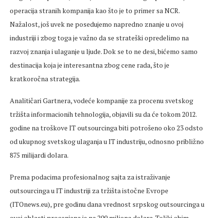
operacija stranih kompanija kao što je to primer sa NCR.
Nažalost, još uvek ne posedujemo napredno znanje u ovoj
industriji i zbog toga je važno da se strateški opredelimo na
razvoj znanja i ulaganje u ljude. Dok se to ne desi, bićemo samo
destinacija koja je interesantna zbog cene rada, što je
kratkoročna strategija.
Analitičari Gartnera, vodeće kompanije za procenu svetskog
tržišta informacionih tehnologija, objavili su da će tokom 2012.
godine na troškove IT outsourcinga biti potrošeno oko 23 odsto
od ukupnog svetskog ulaganja u IT industriju, odnosno približno
875 milijardi dolara.
Prema podacima profesionalnog sajta za istraživanje
outsourcinga u IT industriji za tržišta istočne Evrope
(ITOnews.eu), pre godinu dana vrednost srpskog outsourcinga u
ovoj oblasti procenjena je na 200 miliona dolara. Toliki obim