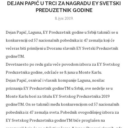
DEJAN PAPIĆ U TRCI ZA NAGRADU EY SVETSKI
PREDUZETNIK GODINE
8. јун 2019.
Dejan Papić, Laguna, EY Preduzetnik godine u Srbiji takmiči se u
konkurenciji od 57 nacionalnih pobednika iz 47 zemalja koji će
večeras biti primljeni u Dvoranu slavnih EY Svetski Preduzetnik
godineTM.
Devetnaesto po redu gala veče povodom izbora za EY Svetskog
Preduzetnika godine, održaće se 8. juna u Monte Karlu.
Dejan Papić, osnivač i vlasnik kompanije Laguna, nosilac
priznanja EY Preduzetnik godineTM u Srbiji, ove nedelje se u
Monte Karlu bori za titulu EY Svetskog Preduzetnika 2019
godineTM. On se takmiči među konkurencijom od 57 nacionalnih
pobednika iz 47 zemalja sveta. Pobednik ovogodišnjeg izbora za
EY Svetskog Preduzetnika godineTM biće proglašen na