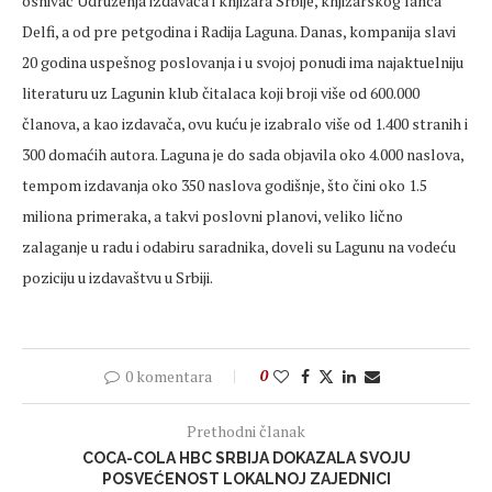
osnivač Udruženja izdavača i knjižara Srbije, knjižarskog lanca
Delfi, a od pre petgodina i Radija Laguna. Danas, kompanija slavi
20 godina uspešnog poslovanja i u svojoj ponudi ima najaktuelniju
literaturu uz Lagunin klub čitalaca koji broji više od 600.000
članova, a kao izdavača, ovu kuću je izabralo više od 1.400 stranih i
300 domaćih autora. Laguna je do sada objavila oko 4.000 naslova,
tempom izdavanja oko 350 naslova godišnje, što čini oko 1.5
miliona primeraka, a takvi poslovni planovi, veliko lično
zalaganje u radu i odabiru saradnika, doveli su Lagunu na vodeću
poziciju u izdavaštvu u Srbiji.
0 komentara
0
Prethodni članak
COCA-COLA HBC SRBIJA DOKAZALA SVOJU
POSVEĆENOST LOKALNOJ ZAJEDNICI