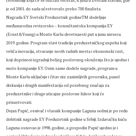
ceremoniji koja će se održati večeras, 8. juna u Dvorani slavnih, gde
je od 2001. do sada učestvovalo preko 700 finalista.
Nagradu EY Svetski Preduzetnik godineTM dodeljuje
međunarodna revizorsko – konsultantska kompanija EY
(Ernst&Young) u Monte Karlu devetnaesti put u junu mesecu
2019. godine. Program slavi tradiciju preduzetničkog uspeha koji
veliča inovaciju, stvaranje novih radnih mesta i ekonomski rast,
koji doprinosi izgradnji boljeg poslovnog okruženja što je ujedno i
moto kompanije EY. Osim same dodele nagrade, program u
Monte Karlu uključuje i čitav niz zanimljivih govornika, panel
diskusija i drugih manifestacija od posebnog značaja za
preduzetnike i druge uticajne poslovne lidere koji će
prisustvovati.
Dejan Papić, osnivač i vlasnik kompanije Laguna sedmi je po redu
dobitnik nagrade EY Preduzetnik godine u Srbiji. Izdavačku kuću
Laguna osnovao je 1998. godine, a gospodin Papić ujedno je i