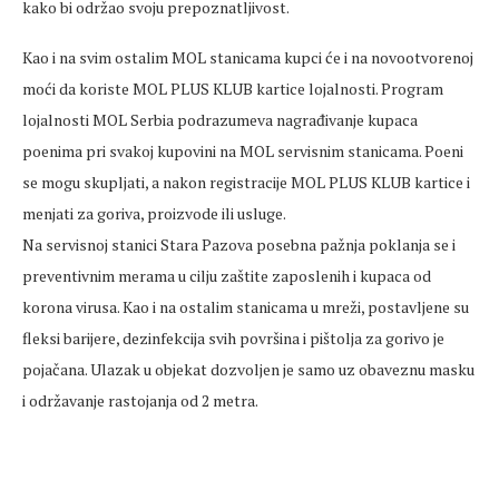
kako bi održao svoju prepoznatljivost.
Kao i na svim ostalim MOL stanicama kupci će i na novootvorenoj
moći da koriste MOL PLUS KLUB kartice lojalnosti. Program
lojalnosti MOL Serbia podrazumeva nagrađivanje kupaca
poenima pri svakoj kupovini na MOL servisnim stanicama. Poeni
se mogu skupljati, a nakon registracije MOL PLUS KLUB kartice i
menjati za goriva, proizvode ili usluge.
Na servisnoj stanici Stara Pazova posebna pažnja poklanja se i
preventivnim merama u cilju zaštite zaposlenih i kupaca od
korona virusa. Kao i na ostalim stanicama u mreži, postavljene su
fleksi barijere, dezinfekcija svih površina i pištolja za gorivo je
pojačana. Ulazak u objekat dozvoljen je samo uz obaveznu masku
i održavanje rastojanja od 2 metra.