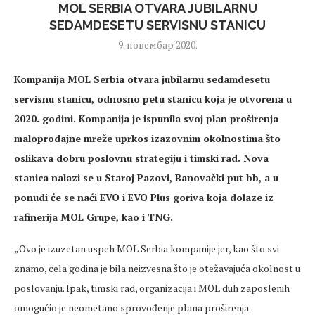
MOL SERBIA OTVARA JUBILARNU
SEDAMDESETU SERVISNU STANICU
9. новембар 2020.
Kompanija MOL Serbia otvara jubilarnu sedamdesetu
servisnu stanicu, odnosno petu stanicu koja je otvorena u
2020. godini. Kompanija je ispunila svoj plan proširenja
maloprodajne mreže uprkos izazovnim okolnostima što
oslikava dobru poslovnu strategiju i timski rad. Nova
stanica nalazi se u Staroj Pazovi, Banovački put bb, a u
ponudi će se naći EVO i EVO Plus goriva koja dolaze iz
rafinerija MOL Grupe, kao i TNG.
„Ovo je izuzetan uspeh MOL Serbia kompanije jer, kao što svi
znamo, cela godina je bila neizvesna što je otežavajuća okolnost u
poslovanju. Ipak, timski rad, organizacija i MOL duh zaposlenih
omogućio je neometano sprovođenje plana proširenja