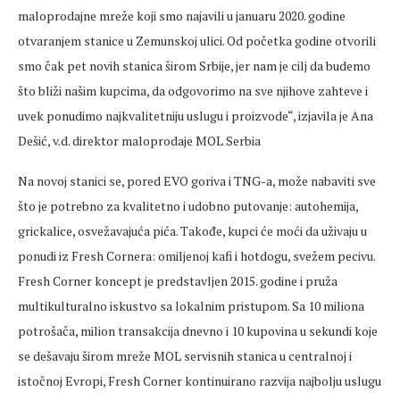
maloprodajne mreže koji smo najavili u januaru 2020. godine
otvaranjem stanice u Zemunskoj ulici. Od početka godine otvorili
smo čak pet novih stanica širom Srbije, jer nam je cilj da budemo
što bliži našim kupcima, da odgovorimo na sve njihove zahteve i
uvek ponudimo najkvalitetniju uslugu i proizvode“, izjavila je Ana
Dešić, v.d. direktor maloprodaje MOL Serbia
Na novoj stanici se, pored EVO goriva i TNG-a, može nabaviti sve
što je potrebno za kvalitetno i udobno putovanje: autohemija,
grickalice, osvežavajuća pića. Takođe, kupci će moći da uživaju u
ponudi iz Fresh Cornera: omiljenoj kafi i hotdogu, svežem pecivu.
Fresh Corner koncept je predstavljen 2015. godine i pruža
multikulturalno iskustvo sa lokalnim pristupom. Sa 10 miliona
potrošača, milion transakcija dnevno i 10 kupovina u sekundi koje
se dešavaju širom mreže MOL servisnih stanica u centralnoj i
istočnoj Evropi, Fresh Corner kontinuirano razvija najbolju uslugu