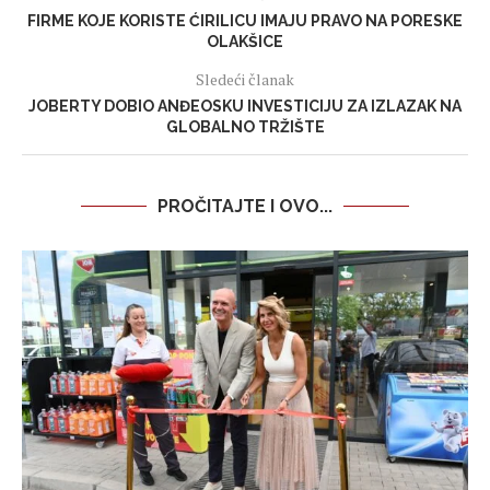
FIRME KOJE KORISTE ĆIRILICU IMAJU PRAVO NA PORESKE
OLAKŠICE
Sledeći članak
JOBERTY DOBIO ANĐEOSKU INVESTICIJU ZA IZLAZAK NA
GLOBALNO TRŽIŠTE
PROČITAJTE I OVO...