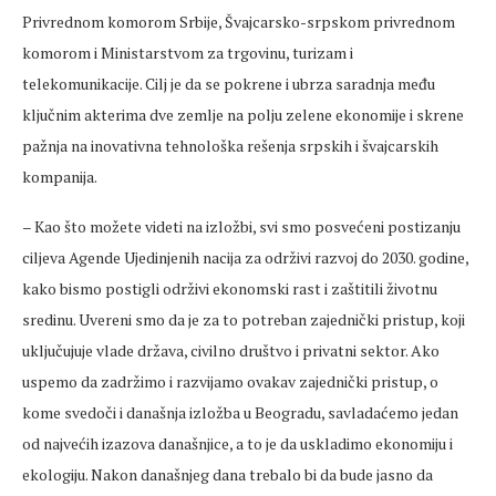
Privrednom komorom Srbije, Švajcarsko-srpskom privrednom
komorom i Ministarstvom za trgovinu, turizam i
telekomunikacije. Cilj je da se pokrene i ubrza saradnja među
ključnim akterima dve zemlje na polju zelene ekonomije i skrene
pažnja na inovativna tehnološka rešenja srpskih i švajcarskih
kompanija.
– Kao što možete videti na izložbi, svi smo posvećeni postizanju
ciljeva Agende Ujedinjenih nacija za održivi razvoj do 2030. godine,
kako bismo postigli održivi ekonomski rast i zaštitili životnu
sredinu. Uvereni smo da je za to potreban zajednički pristup, koji
uključujuje vlade država, civilno društvo i privatni sektor. Ako
uspemo da zadržimo i razvijamo ovakav zajednički pristup, o
kome svedoči i današnja izložba u Beogradu, savladaćemo jedan
od najvećih izazova današnjice, a to je da uskladimo ekonomiju i
ekologiju. Nakon današnjeg dana trebalo bi da bude jasno da