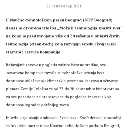
22. септембар 2021.
U Naučno-tehnološkom parku Beograd (NTP Beograd)
danas je otvorena izložba „Može li tehnologija spasiti svet“
na kojoj je predstavljeno više od 30 rešenja u oblasti čistih
tehnologija (clean-tech) koja razvijaju srpski i švajcarski
startapi i rastuće kompanije.
Rešavajući izazove u pogledu zaštite životne sredine, ove
inovativne kompanije razvile su tehnološka rešenja koja
doprinose ublažavanju klimatskih promena i izazova u očuvanju
planete Zemlje. Izložba će od 22. do 28. septembra biti otvorena
za sve posetioce zainteresovane da pogledaju inovacije koje
doprinose izgradnji održivijeg sveta.
Izložbu organizuje Ambasada Švajcarske Konfederacije u saradnji
sa lokalnim partnerima: Naučno-tehnološkim parkom Beograd,