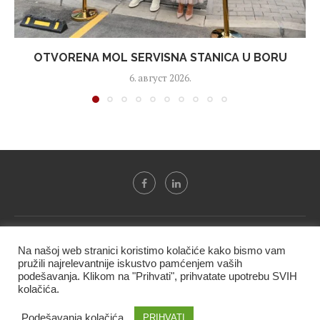
OTVORENA MOL SERVISNA STANICA U BORU
6. август 2026.
Svi tekstovi sa portala "Biznis i finansije" su u vlasništvu "NIP
Na našoj web stranici koristimo kolačiće kako bismo vam
BIF PRESS doo" i ne smeju se presnositi niti koristiti, delimično
pružili najrelevantnije iskustvo pamćenjem vaših
ni u celosti, bez izričite dozvole kompanije.
podešavanja. Klikom na "Prihvati", prihvatate upotrebu SVIH
kolačića.
@2020 -
Studio triD
Podešavanja kolačića
PRIHVATI