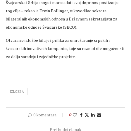
Švajcarska i Srbija mogu i moraju dati svoj doprinos postizanju
tog cilja – rekao je Erwin Bollinger, rukovodilac sektora
bilateralnih ekonomskih odnosa u Državnom sekretarijatu za
ekonomske odnose Švajcarske (SECO).
Otvaranje izložbe bila je i prilika za umrežavanje srpskih i
švajcarskih inovativnih kompanija, koje su razmotrile mogućnosti
za dalju saradnju i zajedničke projekte.
IZLOŽBA
0 komentara
0
Prethodni članak