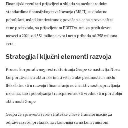
Finansijski rezultati prijavljeni u skladu sa međunarodnim
standardima finansijskog izveštavanja (MSFI) su dodatno
poboljšani, usled kontinuiranog povećanja cena sirove nafte i
cene proizvoda, sa prijavljenom EBITDA-om za prvih devet
meseci u 2021. od 531 miliona evra i neto prihoda od 258 miliona
evra.
Strategija i ključni elementi razvoja
Proces korporativnog restrukturiranja Grupe se nastavlja. Nova
korporativna struktura će imati višestruke prednosti u smislu
fleksibilnosti u razvoju i finansiranju novih aktivnosti, upravljanja
rizicima, kao i poboljšanja transparentnosti vrednosti u portfoliju
aktivnosti Grupe.
Grupa će sprovesti svoje strateške ciljeve transformacije za
održivi razvoj i prelazak na ekonomiju sa niskom emisijom