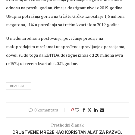
odnosu na prošlu godinu, čime je dostignut nivo iz 2019. godine.
Ukupna potražnja goriva na tržištu Grčke iznosila je 1,6 miliona
megatona, -1% u poređenju sa trećim kvartalom 2019. godine.
U međunarodnom poslovanju, povećanje prodaje na
maloprodajnim mrežama i unapređeno upravljanje operacijama,
doveli su do toga da EBITDA dostigne iznos od 20 miliona evra
(+15%) u trećem kvartalu 2021. godine.
REZULTATI
0 komentara
0
Prethodni članak
DRUŠTVENE MREŽE KAO KORISTAN ALAT ZA RAZVOJ