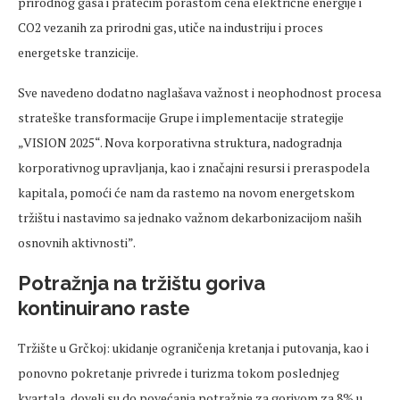
prirodnog gasa i pratećim porastom cena električne energije i
CO2 vezanih za prirodni gas, utiče na industriju i proces
energetske tranzicije.
Sve navedeno dodatno naglašava važnost i neophodnost procesa
strateške transformacije Grupe i implementacije strategije
„VISION 2025“. Nova korporativna struktura, nadogradnja
korporativnog upravljanja, kao i značajni resursi i preraspodela
kapitala, pomoći će nam da rastemo na novom energetskom
tržištu i nastavimo sa jednako važnom dekarbonizacijom naših
osnovnih aktivnosti”.
Potražnja na tržištu goriva
kontinuirano raste
Tržište u Grčkoj: ukidanje ograničenja kretanja i putovanja, kao i
ponovno pokretanje privrede i turizma tokom poslednjeg
kvartala, doveli su do povećanja potražnje za gorivom za 8% u