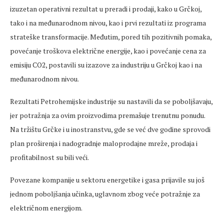
izuzetan operativni rezultat u preradi i prodaji, kako u Grčkoj,
tako i na međunarodnom nivou, kao i prvi rezultati iz programa
strateške transformacije. Međutim, pored tih pozitivnih pomaka,
povećanje troškova električne energije, kao i povećanje cena za
emisiju CO2, postavili su izazove za industriju u Grčkoj kao i na
međunarodnom nivou.
Rezultati Petrohemijske industrije su nastavili da se poboljšavaju,
jer potražnja za ovim proizvodima premašuje trenutnu ponudu.
Na tržištu Grčke i u inostranstvu, gde se već dve godine sprovodi
plan proširenja i nadogradnje maloprodajne mreže, prodaja i
profitabilnost su bili veći.
Povezane kompanije u sektoru energetike i gasa prijavile su još
jednom poboljšanja učinka, uglavnom zbog veće potražnje za
električnom energijom.