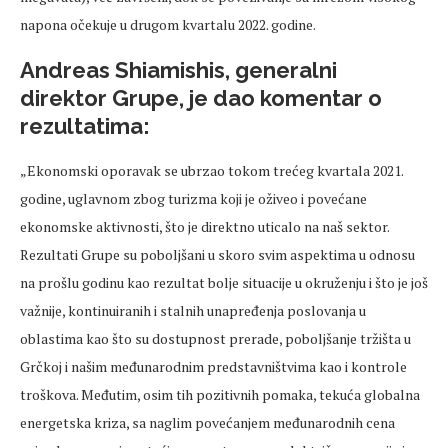
napona očekuje u drugom kvartalu 2022. godine.
Andreas Shiamishis, generalni
direktor Grupe, je dao komentar o
rezultatima:
„Ekonomski oporavak se ubrzao tokom trećeg kvartala 2021.
godine, uglavnom zbog turizma koji je oživeo i povećane
ekonomske aktivnosti, što je direktno uticalo na naš sektor.
Rezultati Grupe su poboljšani u skoro svim aspektima u odnosu
na prošlu godinu kao rezultat bolje situacije u okruženju i što je još
važnije, kontinuiranih i stalnih unapređenja poslovanja u
oblastima kao što su dostupnost prerade, poboljšanje tržišta u
Grčkoj i našim međunarodnim predstavništvima kao i kontrole
troškova. Međutim, osim tih pozitivnih pomaka, tekuća globalna
energetska kriza, sa naglim povećanjem međunarodnih cena