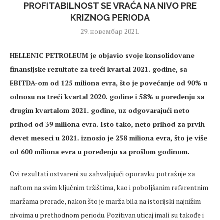
PROFITABILNOST SE VRAĆA NA NIVO PRE
KRIZNOG PERIODA
29. новембар 2021.
HELLENIC PETROLEUM je objavio svoje konsolidovane
finansijske rezultate za treći kvartal 2021. godine, sa
EBITDA-om od 125 miliona evra, što je povećanje od 90% u
odnosu na treći kvartal 2020. godine i 58% u poređenju sa
drugim kvartalom 2021. godine, uz odgovarajući neto
prihod od 39 miliona evra. Isto tako, neto prihod za prvih
devet meseci u 2021. iznosio je 258 miliona evra, što je više
od 600 miliona evra u poređenju sa prošlom godinom.
Ovi rezultati ostvareni su zahvaljujući oporavku potražnje za
naftom na svim ključnim tržištima, kao i poboljšanim referentnim
maržama prerade, nakon što je marža bila na istorijski najnižim
nivoima u prethodnom periodu. Pozitivan uticaj imali su takođe i