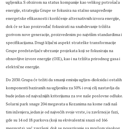
ugljenika. S obzirom na status kompanije kao velikog potrošača
energije, strategija Grupe se fokusira na stalno unapređenje
energetske efikasnosti i korišćenje alternativnih izvora energije,
dok će se kao proizvođač fokusirati na snabdevanje tržišta
gorivom nove generacije, proizvedenim po najvišim standardima i
specifikacijama. Drugi ključni aspekt strateške transformacije
Grupe predstavljaće ubrzanje projekata koji se fokusiraju na
obnovljive izvore energije (OIE), kao i na tržišta prirodnog gasa i
električne energije.
Do 2030. Grupa će težiti da smanji emisiju ugljen-dioksida i ostalih
komponenti baziranih na ugljeniku za 50% i ovaj cilj nastavlja da
bude jedan od najvažnijih kriterijuma za sve naše poslovne odluke.
Solarni park snage 204 megavata u Kozanima na kome radi naš
tim inženjera, jedan je od najvećih svoje vrste, i u zavšrnoj je fazi,
gde su 14 od 18 parkova (koji su ekvivalentni snazi od 166
megavata), već završeni, dok se povezivanje sa mrežom visokog