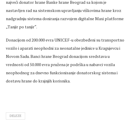
najveći donator hrane Banke hrane Beograd sa kojom je
nastavljen rad na sistemskom upravljanju viškovima hrane kroz
nadgradnju sistema doniranja razvojem digitalne Maxi platforme
„Tanjir po tanjir“.
Donacijom od 200.000 evra UNICEF-u obezbeđeni su transportno
vozilo i aparati neophodni za neonatalne jedinice u Kragujevcu i
Novom Sadu. Banci hrane Beograd donacijom sredstava u
vrednosti od 50.000 evra pružena je podrška u nabavci vozila
neophodnog za dnevno funkcionisanje donatorskog sistema i
dostavu hrane do krajnjih korisnika.
DELEZE