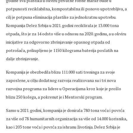
godine sva plastika u okviru privatne robne marke bude u
potpunosti reciklabilna, kompostabilna ili ponovo upotrebljiva, a
cilj je potpuna eliminacija plastike za jednokratnu upotrebu.
Kompanija Delez Srbija u 2021. godini reciklirala je 13.000 tona
otpada, što je za 14 odsto više u odnosu na 2020. godinu, a u okviru
inicijative za odgovorno zbrinjavanje opasnog otpada od
potrošača, prikupljeno je 1150 kilograma baterija poslatih na
dalje zbrinjavanje.
Kompanija je obezbedila blizu 111.000 sati treninga za svoje
zaposlene, u cilju dodatnog razvoja realizovana su i tri nova
razvojna programa za lidere u Operacijama kroz koje je prošlo
blizu 250 kolega, a pokrenut je i Mentorski program.
Samo u 2021. godini, kompanija je donirala 780 tona voća i povrća
za više od 78 humanitarnih organizacija sa više od 14.000 korisnika,
kao i 203 tone voća i povrća za ishranu životinja. Delez Srbija je