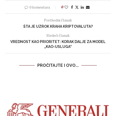
0 komentara
0
Prethodni članak
ŠTA JE UZROK KRAHA KRIPTOVALUTA?
Sledeći članak
VREDNOST KAO PRIORITET: KORAK DALJE ZA MODEL
„KAO-USLUGA“
PROČITAJTE I OVO...