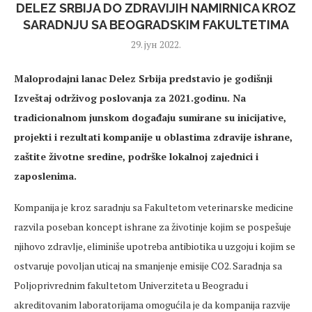
DELEZ SRBIJA DO ZDRAVIJIH NAMIRNICA KROZ
SARADNJU SA BEOGRADSKIM FAKULTETIMA
29. јун 2022.
Maloprodajni lanac Delez Srbija predstavio je godišnji
Izveštaj održivog poslovanja za 2021.godinu. Na
tradicionalnom junskom događaju sumirane su inicijative,
projekti i rezultati kompanije u oblastima zdravije ishrane,
zaštite životne sredine, podrške lokalnoj zajednici i
zaposlenima.
Kompanija je kroz saradnju sa Fakultetom veterinarske medicine
razvila poseban koncept ishrane za životinje kojim se pospešuje
njihovo zdravlje, eliminiše upotreba antibiotika u uzgoju i kojim se
ostvaruje povoljan uticaj na smanjenje emisije CO2. Saradnja sa
Poljoprivrednim fakultetom Univerziteta u Beogradu i
akreditovanim laboratorijama omogućila je da kompanija razvije