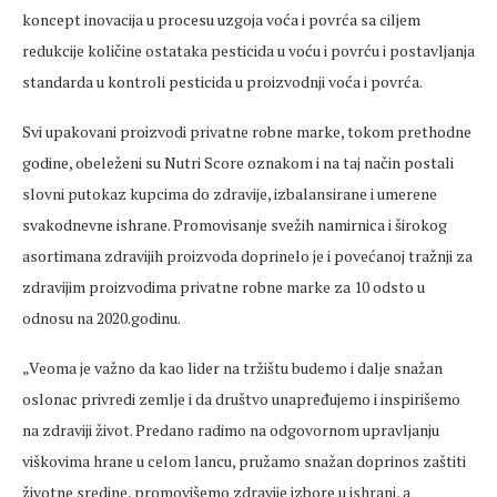
koncept inovacija u procesu uzgoja voća i povrća sa ciljem
redukcije količine ostataka pesticida u voću i povrću i postavljanja
standarda u kontroli pesticida u proizvodnji voća i povrća.
Svi upakovani proizvodi privatne robne marke, tokom prethodne
godine, obeleženi su Nutri Score oznakom i na taj način postali
slovni putokaz kupcima do zdravije, izbalansirane i umerene
svakodnevne ishrane. Promovisanje svežih namirnica i širokog
asortimana zdravijih proizvoda doprinelo je i povećanoj tražnji za
zdravijim proizvodima privatne robne marke za 10 odsto u
odnosu na 2020.godinu.
„Veoma je važno da kao lider na tržištu budemo i dalje snažan
oslonac privredi zemlje i da društvo unapređujemo i inspirišemo
na zdraviji život. Predano radimo na odgovornom upravljanju
viškovima hrane u celom lancu, pružamo snažan doprinos zaštiti
životne sredine, promovišemo zdravije izbore u ishrani, a