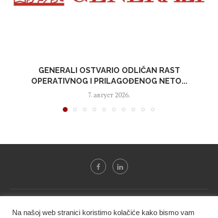
GENERALI OSTVARIO ODLIČAN RAST
OPERATIVNOG I PRILAGOĐENOG NETO...
7. август 2026.
Svi tekstovi sa portala "Biznis i finansije" su u vlasništvu "NIP
Na našoj web stranici koristimo kolačiće kako bismo vam
BIF PRESS doo" i ne smeju se presnositi niti koristiti, delimično