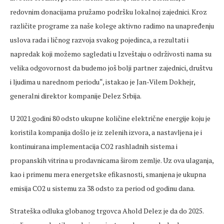
redovnim donacijama pružamo podršku lokalnoj zajednici. Kroz
različite programe za naše kolege aktivno radimo na unapređenju
uslova rada i ličnog razvoja svakog pojedinca, a rezultati i
napredak koji možemo sagledati u Izveštaju o održivosti nama su
velika odgovornost da budemo još bolji partner zajednici, društvu
i ljudima u narednom periodu“, istakao je Jan-Vilem Dokhejr,
generalni direktor kompanije Delez Srbija.
U 2021.godini 80 odsto ukupne količine električne energije koju je
koristila kompanija došlo je iz zelenih izvora, a nastavljena je i
kontinuirana implementacija CO2 rashladnih sistema i
propanskih vitrina u prodavnicama širom zemlje. Uz ova ulaganja,
kao i primenu mera energetske efikasnosti, smanjena je ukupna
emisija CO2 u sistemu za 38 odsto za period od godinu dana.
Strateška odluka globanog trgovca Ahold Delez je da do 2025.