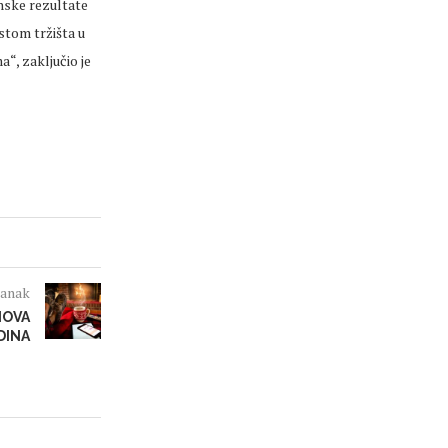
nske rezultate
stom tržišta u
“, zaključio je
lanak
NOVA
DINA