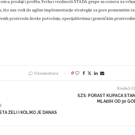
om u prodaji i profitu. Svrha i vrednosti STADA grupe su osnova za vrhu
, što nas vodi do agilne implementacije strategije sa gore pomenutim ra
enih proizvoda široke potrošnje, specijalitetima i generičkim proizvodima
0 komentara
0
Sledeći č
SZS: PORAST KUPACA STA
MLAĐIH OD 30 GO
ak
 ŠTA ŽELI I KOLIKO JE DANAS