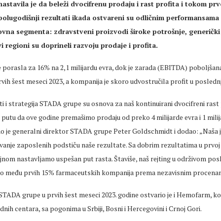
stavila je da beleži dvocifrenu prodaju i rast profita i tokom pr
 polugodišnji rezultati ikada ostvareni su odličnim performansama
ovna segmenta: zdravstveni proizvodi široke potrošnje, generički 
Svi regioni su doprineli razvoju prodaje i profita.
 porasla za 16% na 2,1 milijardu evra, dok je zarada (EBITDA) poboljšan
rvih šest meseci 2023, a kompanija je skoro udvostručila profit u posledn
i i strategija STADA grupe su osnova za naš kontinuirani dvocifreni rast 
utu da ove godine premašimo prodaju od preko 4 milijarde evra i 1 milij
o je generalni direktor STADA grupe Peter Goldschmidt i dodao: „Naša 
vanje zaposlenih podstiču naše rezultate. Sa dobrim rezultatima u prvoj
jnom nastavljamo uspešan put rasta. Štaviše, naš rejting u održivom pos
mo među prvih 15% farmaceutskih kompanija prema nezavisnim procena
TADA grupe u prvih šest meseci 2023. godine ostvario je i Hemofarm, koji
dnih centara, sa pogonima u Srbiji, Bosni i Hercegovini i Crnoj Gori.