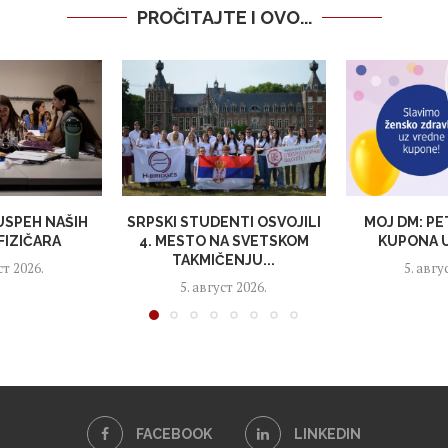
PROČITAJTE I OVO...
 USPEH NAŠIH
SRPSKI STUDENTI OSVOJILI
MOJ DM: PE
FIZIČARA
4. MESTO NA SVETSKOM
KUPONA U
TAKMIČENJU...
ст 2026.
5. авгу
5. август 2026.
FACEBOOK
LINKEDIN