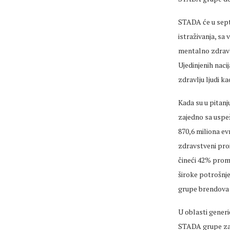
STADA će u sept
istraživanja, sa 
mentalno zdravlj
Ujedinjenih naci
zdravlju ljudi k
Kada su u pitanj
zajedno sa uspe
870,6 miliona ev
zdravstveni proi
čineći 42% prom
široke potrošnje
grupe brendova 
U oblasti generi
STADA grupe za 8