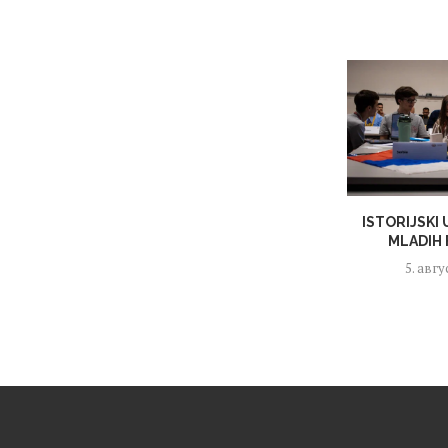
ISTORIJSKI
MLADIH 
5. авгу