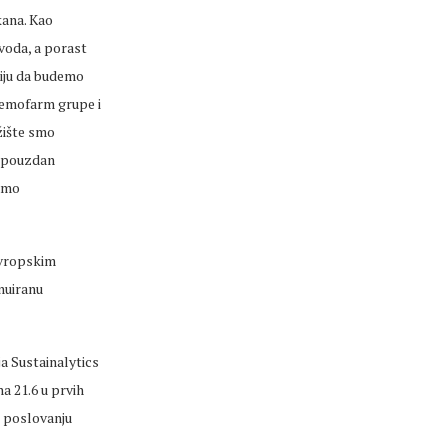
kana. Kao
voda, a porast
giju da budemo
 Hemofarm grupe i
žište smo
e pouzdan
žamo
 evropskim
nuiranu
a Sustainalytics
a 21.6 u prvih
m poslovanju