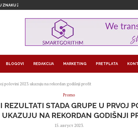
U ZNAKU ŽENSKOG...
1,29 MILIJARDI EVRA...
GROŽAVA PRINOSE, KAKO NAVODNJAVATI USEVE...
RA U BITKOINIMA IZ JEDNOG...
LOM SLADOLEDA
 POSAO I POSTALA SARAČ
REUZEO RAIFFEISEN
MA KORISTI OD LAŽNIH OGLASA...
JEDAN PAPAGAJ
BLOGOVI
REDAKCIJA
MARKETING
PRETPLATA
KONT
j polovini 2023. ukazuju na rekordan godišnji profit
Promo
I REZULTATI STADA GRUPE U PRVOJ P
. UKAZUJU NA REKORDAN GODIŠNJI P
15. август 2023.