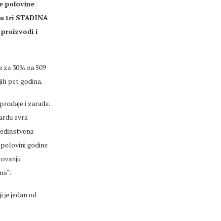
ve polovine
 u tri STADINA
proizvodi i
a za 30% na 509
jih pet godina.
prodaje i zarade.
ardu evra
jedinstvena
 polovini godine
lovanju
ma“.
 je jedan od