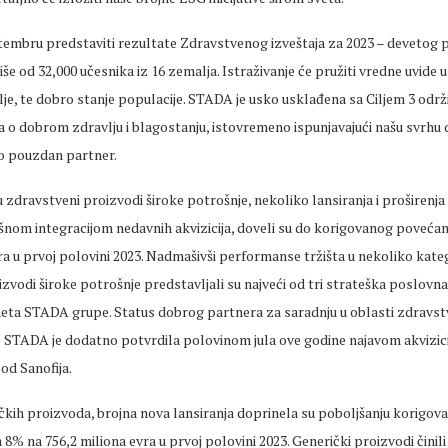
embru predstaviti rezultate Zdravstvenog izveštaja za 2023 – devetog 
više od 32,000 učesnika iz 16 zemalja. Istraživanje će pružiti vredne uvide u 
e, te dobro stanje populacije. STADA je usko usklađena sa Ciljem 3 održ
ja o dobrom zdravlju i blagostanju, istovremeno ispunjavajući našu svrhu
ao pouzdan partner.
u zdravstveni proizvodi široke potrošnje, nekoliko lansiranja i proširenja
šnom integracijom nedavnih akvizicija, doveli su do korigovanog poveća
ra u prvoj polovini 2023. Nadmašivši performanse tržišta u nekoliko kate
zvodi široke potrošnje predstavljali su najveći od tri strateška poslovn
eta STADA grupe. Status dobrog partnera za saradnju u oblasti zdravst
 STADA je dodatno potvrdila polovinom jula ove godine najavom akvizicij
od Sanofija.
čkih proizvoda, brojna nova lansiranja doprinela su poboljšanju korigov
% na 756,2 miliona evra u prvoj polovini 2023. Generički proizvodi činil