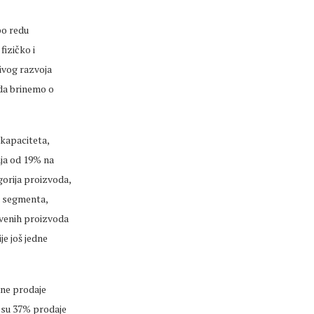
po redu
fizičko i
ivog razvoja
 da brinemo o
 kapaciteta,
nja od 19% na
gorija proizvoda,
a segmenta,
venih proizvoda
e još jedne
ane prodaje
i su 37% prodaje