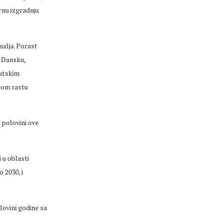
rnu izgradnju
malja. Porast
, Dansku,
eutskim
utom rastu
 polovini ove
 u oblasti
 2030, i
ovini godine sa