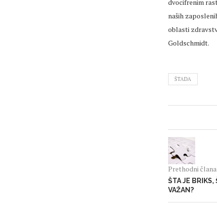
dvocifrenim rast
naših zaposlenih
oblasti zdravstv
Goldschmidt.
ŠTADA
Prethodni član
ŠTA JE BRIKS,
VAŽAN?