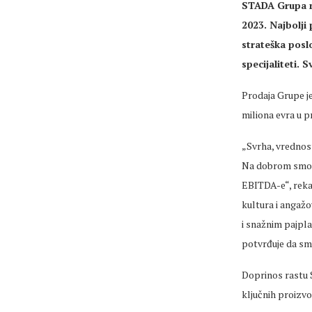
STADA Grupa na
2023. Najbolji
strateška posl
specijaliteti. 
Prodaja Grupe je
miliona evra u p
„Svrha, vrednost
Na dobrom smo p
EBITDA-e“, reka
kultura i angažo
i snažnim pajpla
potvrđuje da s
Doprinos rastu S
ključnih proizvo