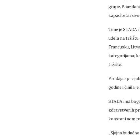
grupe. Pouzdanos
kapaciteta i dvo
Time je STADA na
udela na tržištu
Francusku, Litva
kategorijama, ka
tržišta.
Prodaja specijal
godine i činila 
STADA ima bogat 
zdravstvenih pro
konstantnom pro
„Sjajna budućno