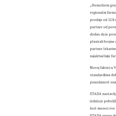
„Hemofarm grupa
regionalni farma
prodaje od 12.8 
partner od pover
dodao da je pos
plasirali brojn
partner lekarima
najaktuelnije f
Novoj fabrici u 
standardima dob
pouzdanost sna
STADA nastavlja 
izdala je pobolj
šest meseci ove
STADA grupe deta