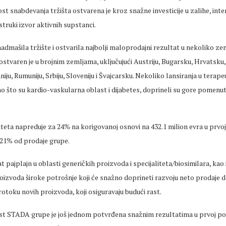
t snabdevanja tržišta ostvarena je kroz snažne investicije u zalihe, inte
struki izvor aktivnih supstanci.
dmašila tržište i ostvarila najbolji maloprodajni rezultat u nekoliko ze
 ostvaren je u brojnim zemljama, uključujući Austriju, Bugarsku, Hrvatsku
niju, Rumuniju, Srbiju, Sloveniju i Švajcarsku. Nekoliko lansiranja u terap
o što su kardio-vaskularna oblast i dijabetes, doprineli su gore pomen
iteta napreduje za 24% na korigovanoj osnovi na 432.1 milion evra u prvoj
je 21% od prodaje grupe.
pajplajn u oblasti generičkih proizvoda i specijaliteta/biosimilara, kao i
izvoda široke potrošnje koji će snažno doprineti razvoju neto prodaje do
toku novih proizvoda, koji osiguravaju budući rast.
st STADA grupe je još jednom potvrđena snažnim rezultatima u prvoj pol