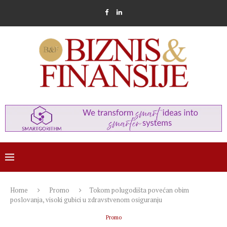
Home
Promo
Tokom polugodišta povećan obim
poslovanja, visoki gubici u zdravstvenom osiguranju
Promo