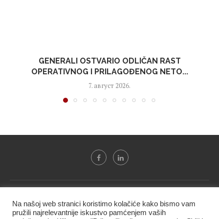
GENERALI OSTVARIO ODLIČAN RAST
OPERATIVNOG I PRILAGOĐENOG NETO...
7. август 2026.
Svi tekstovi sa portala "Biznis i finansije" su u vlasništvu "NIP
Na našoj web stranici koristimo kolačiće kako bismo vam
BIF PRESS doo" i ne smeju se presnositi niti koristiti, delimično
pružili najrelevantnije iskustvo pamćenjem vaših
ni u celosti, bez izričite dozvole kompanije.