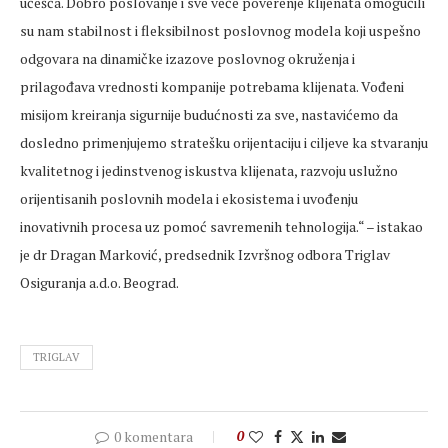
učešća. Dobro poslovanje i sve veće poverenje klijenata omogućili
su nam stabilnost i fleksibilnost poslovnog modela koji uspešno
odgovara na dinamičke izazove poslovnog okruženja i
prilagođava vrednosti kompanije potrebama klijenata. Vođeni
misijom kreiranja sigurnije budućnosti za sve, nastavićemo da
dosledno primenjujemo stratešku orijentaciju i ciljeve ka stvaranju
kvalitetnog i jedinstvenog iskustva klijenata, razvoju uslužno
orijentisanih poslovnih modela i ekosistema i uvođenju
inovativnih procesa uz pomoć savremenih tehnologija.“ – istakao
je dr Dragan Marković, predsednik Izvršnog odbora Triglav
Osiguranja a.d.o. Beograd.
TRIGLAV
0 komentara
0