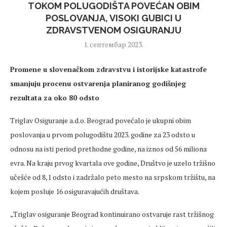
TOKOM POLUGODIŠTA POVEĆAN OBIM
POSLOVANJA, VISOKI GUBICI U
ZDRAVSTVENOM OSIGURANJU
1. септембар 2023.
Promene u slovenačkom zdravstvu i istorijske katastrofe
smanjuju procenu ostvarenja planiranog godišnjeg
rezultata za oko 80 odsto
Triglav Osiguranje a.d.o. Beograd povećalo je ukupni obim
poslovanja u prvom polugodištu 2023. godine za 23 odsto u
odnosu na isti period prethodne godine, na iznos od 56 miliona
evra. Na kraju prvog kvartala ove godine, Društvo je uzelo tržišno
učešće od 8,1 odsto i zadržalo peto mesto na srpskom tržištu, na
kojem posluje 16 osiguravajućih društava.
„Triglav osiguranje Beograd kontinuirano ostvaruje rast tržišnog