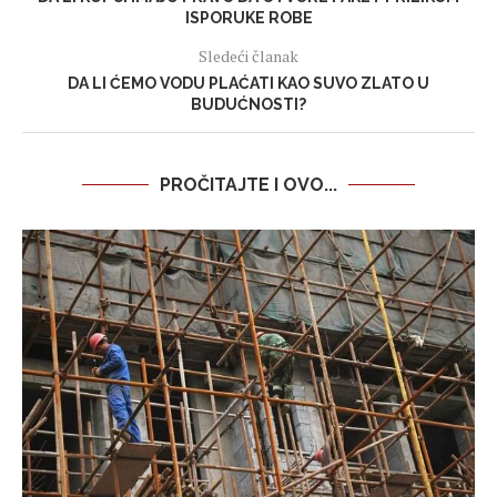
ISPORUKE ROBE
Sledeći članak
DA LI ĆEMO VODU PLAĆATI KAO SUVO ZLATO U
BUDUĆNOSTI?
PROČITAJTE I OVO...