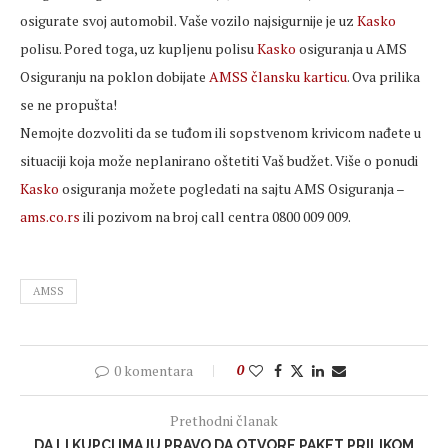
osigurate svoj automobil. Vaše vozilo najsigurnije je uz
Kasko
polisu. Pored toga, uz kupljenu polisu
Kasko
osiguranja u AMS
Osiguranju na poklon dobijate
AMSS člansku karticu
. Ova prilika
se ne propušta!
Nemojte dozvoliti da se tuđom ili sopstvenom krivicom nađete u
situaciji koja može neplanirano oštetiti Vaš budžet. Više o ponudi
Kasko
osiguranja možete pogledati na sajtu AMS Osiguranja –
ams.co.rs
ili pozivom na broj call centra 0800 009 009.
AMSS
0 komentara
0
Prethodni članak
DA LI KUPCI IMAJU PRAVO DA OTVORE PAKET PRILIKOM