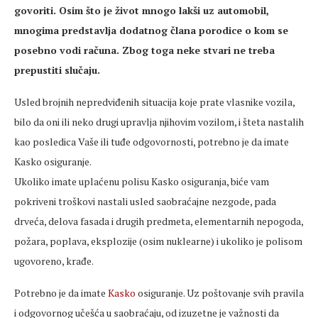
govoriti. Osim što je život mnogo lakši uz automobil,
mnogima predstavlja dodatnog člana porodice o kom se
posebno vodi računa. Zbog toga neke stvari ne treba
prepustiti slučaju.
Usled brojnih nepredviđenih situacija koje prate vlasnike vozila,
bilo da oni ili neko drugi upravlja njihovim vozilom, i šteta nastalih
kao posledica Vaše ili tuđe odgovornosti, potrebno je da imate
Kasko osiguranje.
Ukoliko imate uplaćenu polisu Kasko osiguranja, biće vam
pokriveni troškovi nastali usled saobraćajne nezgode, pada
drveća, delova fasada i drugih predmeta, elementarnih nepogoda,
požara, poplava, eksplozije (osim nuklearne) i ukoliko je polisom
ugovoreno, krađe.
Potrebno je da imate
Kasko
osiguranje. Uz poštovanje svih pravila
i odgovornog učešća u saobraćaju, od izuzetne je važnosti da