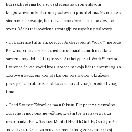
liderskih rešenja koja su usklađena sa promenljivom
korporativnom kulturom i poslovnim prioritetima. Njeno ime je
sinonim za inovacije, liderstvo i transformaciju u poslovnom
svetu. Očekujte inovativne strategije za uspeh u poslovanju.
• Dr Laurence Hillman, koautor Archetypes at Work™ metode.
Kroz inspirativni susret s jednim od najuticajnijih mislilaca
savremenog doba, otkrijte svet Archetypes at Work™ metode.
Laurence će vas voditi kroz proces razvoja lidera spremnog za
izazove u budućem kompleksnom poslovnom okruženju,
pružajući vam alate za oblikovanje kreativnog i produktivnog
tima.
• Gerti Saumer, Zdravlje uma u fokusu. Ekspert za mentalno
zdravlje i emocionalne veštine, izvršni trener i savetnik za
neuronauku. Kroz Saumer Mental Health GmbH, Gerti pruža
inovativna rešenja za očuvanje mentalnog zdravlja i razvoj