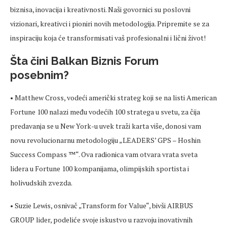
biznisa, inovacija i kreativnosti. Naši govornici su poslovni
vizionari, kreativci i pioniri novih metodologija. Pripremite se za
inspiraciju koja će transformisati vaš profesionalni i lični život!
Šta čini Balkan Biznis Forum
posebnim?
• Matthew Cross, vodeći američki strateg koji se na listi American
Fortune 100 nalazi među vodećih 100 stratega u svetu, za čija
predavanja se u New York-u uvek traži karta više, donosi vam
novu revolucionarnu metodologiju „LEADERS’ GPS – Hoshin
Success Compass ™“. Ova radionica vam otvara vrata sveta
lidera u Fortune 100 kompanijama, olimpijskih sportista i
holivudskih zvezda.
• Suzie Lewis, osnivač „Transform for Value“, bivši AIRBUS
GROUP lider, podeliće svoje iskustvo u razvoju inovativnih