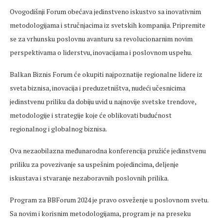
Ovogodišnji Forum obećava jedinstveno iskustvo sa inovativnim
metodologijama i stručnjacima iz svetskih kompanija. Pripremite
se za vrhunsku poslovnu avanturu sa revolucionarnim novim
perspektivama o liderstvu, inovacijama i poslovnom uspehu.
Balkan Biznis Forum će okupiti najpoznatije regionalne lidere iz
sveta biznisa, inovacija i preduzetništva, nudeći učesnicima
jedinstvenu priliku da dobiju uvid u najnovije svetske trendove,
metodologije i strategije koje će oblikovati budućnost
regionalnog i globalnog biznisa.
Ova nezaobilazna međunarodna konferencija pružiće jedinstvenu
priliku za povezivanje sa uspešnim pojedincima, deljenje
iskustava i stvaranje nezaboravnih poslovnih prilika.
Program za BBForum 2024 je pravo osveženje u poslovnom svetu.
Sa novim i korisnim metodologijama, program je na preseku