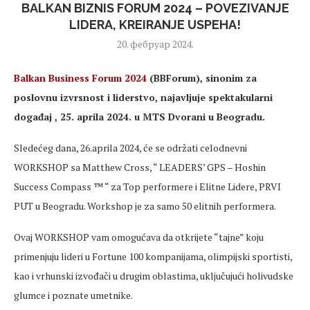
BALKAN BIZNIS FORUM 2024 – POVEZIVANJE
LIDERA, KREIRANJE USPEHA!
20. фебруар 2024.
Balkan Business Forum 2024
(BBForum), sinonim za
poslovnu izvrsnost i liderstvo, najavljuje spektakularni
događaj , 25. aprila 2024. u MTS Dvorani u Beogradu.
Sledećeg dana, 26.aprila 2024, će se održati celodnevni
WORKSHOP sa Matthew Cross, “ LEADERS’ GPS – Hoshin
Success Compass ™ “ za Top performere i Elitne Lidere, PRVI
PUT u Beogradu. Workshop je za samo 50 elitnih performera.
Ovaj WORKSHOP vam omogućava da otkrijete “tajne” koju
primenjuju lideri u Fortune 100 kompanijama, olimpijski sportisti,
kao i vrhunski izvođači u drugim oblastima, uključujući holivudske
glumce i poznate umetnike.