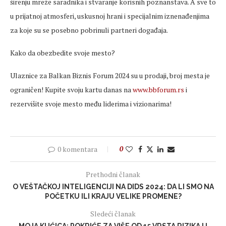
širenju mreže saradnika i stvaranje korisnih poznanstava. A sve to
u prijatnoj atmosferi, uskusnoj hrani i specijalnim iznenađenjima
za koje su se posebno pobrinuli partneri događaja.
Kako da obezbedite svoje mesto?
Ulaznice za Balkan Biznis Forum 2024 su u prodaji, broj mesta je
ograničen! Kupite svoju kartu danas na
www.bbforum.rs
i
rezervišite svoje mesto među liderima i vizionarima!
0 komentara
0
Prethodni članak
O VEŠTAČKOJ INTELIGENCIJI NA DIDS 2024: DA LI SMO NA
POČETKU ILI KRAJU VELIKE PROMENE?
Sledeći članak