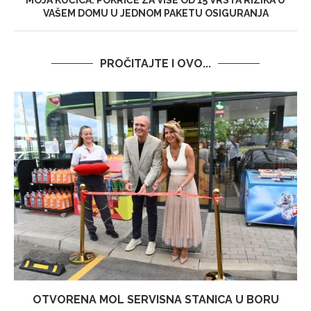
MOJA KUĆICA: POKRIĆE ZA VIŠE OD 15 VRSTA RIZIKA U
VAŠEM DOMU U JEDNOM PAKETU OSIGURANJA
PROČITAJTE I OVO...
OTVORENA MOL SERVISNA STANICA U BORU