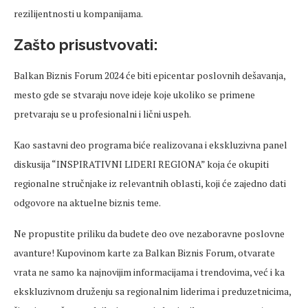
rezilijentnosti u kompanijama.
Zašto prisustvovati:
Balkan Biznis Forum 2024 će biti epicentar poslovnih dešavanja,
mesto gde se stvaraju nove ideje koje ukoliko se primene
pretvaraju se u profesionalni i lični uspeh.
Kao sastavni deo programa biće realizovana i ekskluzivna panel
diskusija “INSPIRATIVNI LIDERI REGIONA” koja će okupiti
regionalne stručnjake iz relevantnih oblasti, koji će zajedno dati
odgovore na aktuelne biznis teme.
Ne propustite priliku da budete deo ove nezaboravne poslovne
avanture! Kupovinom karte za Balkan Biznis Forum, otvarate
vrata ne samo ka najnovijim informacijama i trendovima, već i ka
ekskluzivnom druženju sa regionalnim liderima i preduzetnicima,