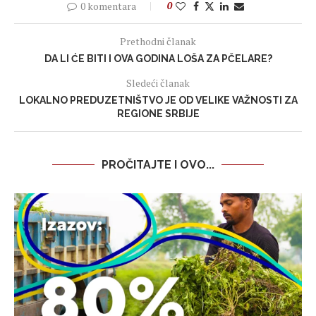
0 komentara
0
Prethodni članak
DA LI ĆE BITI I OVA GODINA LOŠA ZA PČELARE?
Sledeći članak
LOKALNO PREDUZETNIŠTVO JE OD VELIKE VAŽNOSTI ZA
REGIONE SRBIJE
PROČITAJTE I OVO...