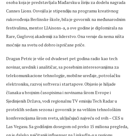
osoba koja je predstavljala Mađarsku u žiriju za dodelu nagrada
Cannes Lions. Osvojila je stipendiju na programu kreativnog
rukovođenja Berlinske škole, bila je govornik na međunarodnim
festivalima, mentor LIAisons-a, a ove godine je diplomirala na
Rare, Guglovoj akademiji za liderstvo. Ona veruje da nema ništa
moćnije na svetu od dobro ispričane priče.
Dragan Petric je više od dvadeset pet godina radio kao tech
novinar, urednik i analitičar, sa posebnim interesovanjima za
telekomunikacione tehnologije, mobilne uređaje, potrošačku
elektroniku, razvoj softvera i startapove. Objavio je hiljade
članaka u brojnim časopisima i novinama širom Evrope i
Sjedinjenih Država, vodi regionalnu TV emisiju Tech Radar u
proteklih sedam sezona i govornik je na velikim tehnološkim
konferencijama širom sveta, uključujući najveću od svih – CES u
Las Vegasu. Sa godišnjim dosegom od preko 15 miliona pregleda,
on je daleko najčitaniji influenser na LinkedIn-u u regionu.