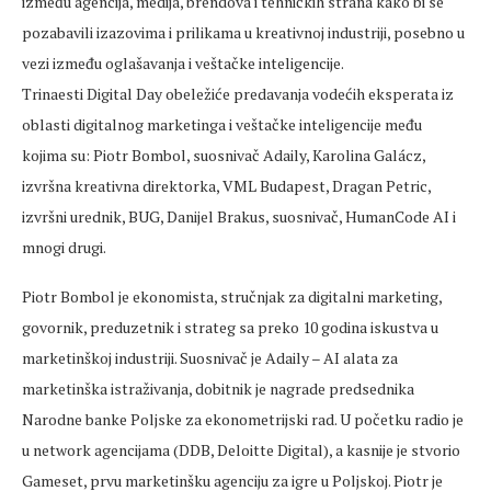
između agencija, medija, brendova i tehničkih strana kako bi se
pozabavili izazovima i prilikama u kreativnoj industriji, posebno u
vezi između oglašavanja i veštačke inteligencije.
Trinaesti Digital Day obeležiće predavanja vodećih eksperata iz
oblasti digitalnog marketinga i veštačke inteligencije među
kojima su: Piotr Bombol, suosnivač Adaily, Karolina Galácz,
izvršna kreativna direktorka, VML Budapest, Dragan Petric,
izvršni urednik, BUG, Danijel Brakus, suosnivač, HumanCode AI i
mnogi drugi.
Piotr Bombol je ekonomista, stručnjak za digitalni marketing,
govornik, preduzetnik i strateg sa preko 10 godina iskustva u
marketinškoj industriji. Suosnivač je Adaily – AI alata za
marketinška istraživanja, dobitnik je nagrade predsednika
Narodne banke Poljske za ekonometrijski rad. U početku radio je
u network agencijama (DDB, Deloitte Digital), a kasnije je stvorio
Gameset, prvu marketinšku agenciju za igre u Poljskoj. Piotr je