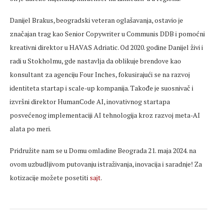
Danijel Brakus, beogradski veteran oglašavanja, ostavio je
značajan trag kao Senior Copywriter u Communis DDB i pomoćni
kreativni direktor u HAVAS Adriatic. Od 2020. godine Danijel živi i
radi u Stokholmu, gde nastavlja da oblikuje brendove kao
konsultant za agenciju Four Inches, fokusirajući se na razvoj
identiteta startap i scale-up kompanija. Takođe je suosnivač i
izvršni direktor HumanCode AI, inovativnog startapa
posvećenog implementaciji AI tehnologija kroz razvoj meta-AI
alata po meri.
Pridružite nam se u Domu omladine Beograda 21. maja 2024. na
ovom uzbudljivom putovanju istraživanja, inovacija i saradnje! Za
kotizacije možete posetiti
sajt
.