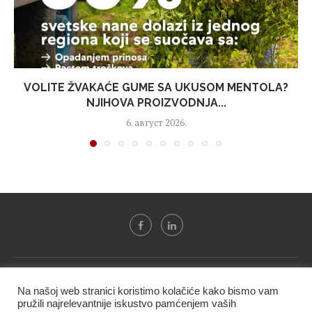
VOLITE ŽVAKAĆE GUME SA UKUSOM MENTOLA?
NJIHOVA PROIZVODNJA...
6. август 2026.
Svi tekstovi sa portala "Biznis i finansije" su u vlasništvu "NIP
Na našoj web stranici koristimo kolačiće kako bismo vam
BIF PRESS doo" i ne smeju se presnositi niti koristiti, delimično
pružili najrelevantnije iskustvo pamćenjem vaših
ni u celosti, bez izričite dozvole kompanije.