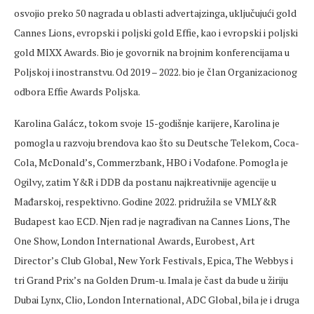
osvojio preko 50 nagrada u oblasti advertajzinga, uključujući gold
Cannes Lions, evropski i poljski gold Effie, kao i evropski i poljski
gold MIXX Awards. Bio je govornik na brojnim konferencijama u
Poljskoj i inostranstvu. Od 2019 – 2022. bio je član Organizacionog
odbora Effie Awards Poljska.
Karolina Galácz, tokom svoje 15-godišnje karijere, Karolina je
pomogla u razvoju brendova kao što su Deutsche Telekom, Coca-
Cola, McDonald’s, Commerzbank, HBO i Vodafone. Pomogla je
Ogilvy, zatim Y&R i DDB da postanu najkreativnije agencije u
Mađarskoj, respektivno. Godine 2022. pridružila se VMLY&R
Budapest kao ECD. Njen rad je nagrađivan na Cannes Lions, The
One Show, London International Awards, Eurobest, Art
Director’s Club Global, New York Festivals, Epica, The Webbys i
tri Grand Prix’s na Golden Drum-u. Imala je čast da bude u žiriju
Dubai Lynx, Clio, London International, ADC Global, bila je i druga