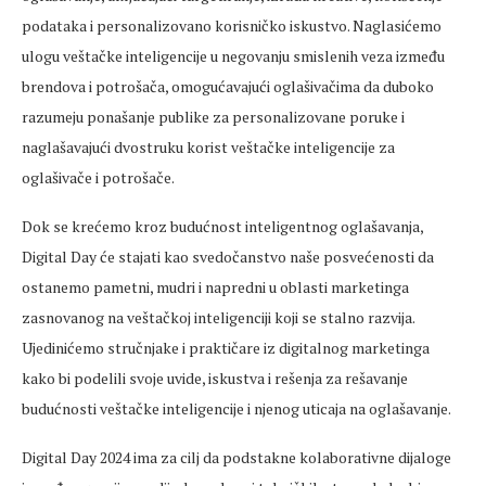
podataka i personalizovano korisničko iskustvo. Naglasićemo
ulogu veštačke inteligencije u negovanju smislenih veza između
brendova i potrošača, omogućavajući oglašivačima da duboko
razumeju ponašanje publike za personalizovane poruke i
naglašavajući dvostruku korist veštačke inteligencije za
oglašivače i potrošače.
Dok se krećemo kroz budućnost inteligentnog oglašavanja,
Digital Day će stajati kao svedočanstvo naše posvećenosti da
ostanemo pametni, mudri i napredni u oblasti marketinga
zasnovanog na veštačkoj inteligenciji koji se stalno razvija.
Ujedinićemo stručnjake i praktičare iz digitalnog marketinga
kako bi podelili svoje uvide, iskustva i rešenja za rešavanje
budućnosti veštačke inteligencije i njenog uticaja na oglašavanje.
Digital Day 2024 ima za cilj da podstakne kolaborativne dijaloge