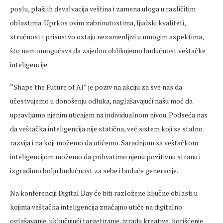
poslu, plaši ih devalvacija veština i zamena uloga u različitim
oblastima. Uprkos ovim zabrinutostima, ljudski kvaliteti,
stručnost i prisustvo ostaju nezamenljivi u mnogim aspektima,
što nam omogućava da zajedno oblikujemo budućnost veštačke
inteligencije.
“Shape the Future of AI” je poziv na akciju za sve nas da
učestvujemo u donošenju odluka, naglašavajući našu moć da
upravljamo njenim uticajem na individualnom nivou. Podseća nas
da veštačka inteligencija nije statična, već sistem koji se stalno
razvija i na koji možemo da utičemo. Saradnjom sa veštačkom
inteligencijom možemo da prihvatimo njenu pozitivnu stranu i
izgradimo bolju budućnost za sebe i buduće generacije.
Na konferenciji Digital Day će biti razložene ključne oblasti u
kojima veštačka inteligencija značajno utiče na digitalno
oglašavanje, uključujući targetiranje, izradu kreative, korišćenje