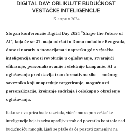
DIGITAL DAY: OBLIKUJTE BUDUĆNOST
VEŠTAČKE INTELIGENCIJE
15. април 2024.
Slogan konferencije Digital Day 2024 “Shape the Future of
AI”, koja će se 21. maja održati u Domu omladine Beograda,
donosi narativ o inovacijama i napretku gde veštačka
inteligencija unosi revoluciju u oglašavanje, stvarajući
efikasnije, personalizovanije i efektnije kampanje. AI u
oglašavanju predstavlja transformativnu silu — moćnog
saveznika koji unapređuje targetiranje, mogućnosti
personalizacije, kreiranje sadržaja i celokupno okruženje
oglašavanja.
Kako se ova priča bude razvijala, videćemo uspon veštačke
inteligencije koja izaziva upadljiv strah od povratka kontrole nad
budućnošću mnogih. Ljudi se plaše da će postati zamenljivi na