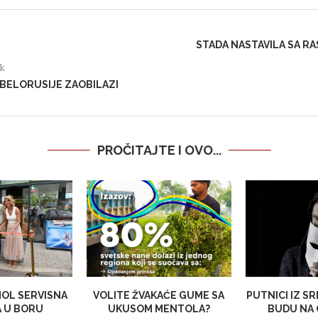
STADA NASTAVILA SA R
ak
 BELORUSIJE ZAOBILAZI
PROČITAJTE I OVO...
OL SERVISNA
VOLITE ŽVAKAĆE GUME SA
PUTNICI IZ SR
A U BORU
UKUSOM MENTOLA?
BUDU NA 