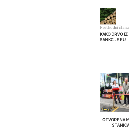
Prethodni član
KAKO DRVO IZ
SANKCIJE EU
OTVORENA M
STANIC