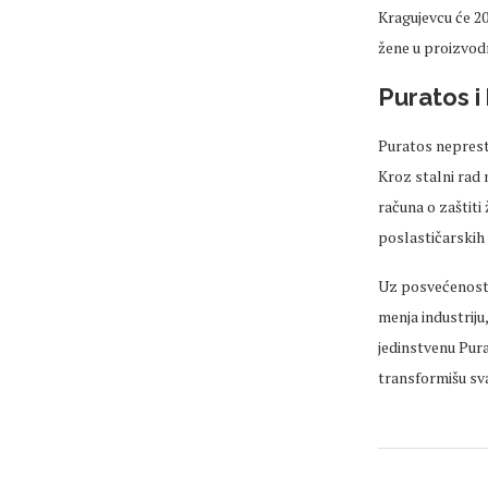
Kragujevcu će 20
žene u proizvodn
Puratos i
Puratos nepresta
Kroz stalni rad 
računa o zaštiti
poslastičarskih
Uz posvećenost 
menja industriju,
jedinstvenu Pura
transformišu sv