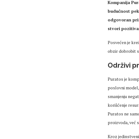
Kompanija Pura
budućnost peka
odgovoran pris
stvori pozitiva
Posvećen je krei
obzir dobrobit s
Održivi p
Puratos je komp
poslovni model, 
smanjenju negati
korišćenje resur
Puratos ne samo 
proizvoda, već s
Kroz jedinstven