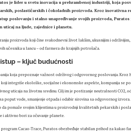
tos je lider u svetu inovacija u prehrambenoj industriji, koja pos
rskih, poslastičarskih i čokoladnih proizvoda. Kroz inovativna r
tup poslovanju i stalno unapređivanje svojih proizvoda, Puratos 
n uticaj na ljude, zajednice i planetu.
ranju proizvoda koji čine svakodnevni život lakšim, ukusnijim i održivijim,
vih učesnika u lancu – od farmera do krajnjih potrošača.
ristup – ključ budućnosti
anija koja prepoznaje važnost održivog i odgovornog poslovanja. Kroz h
koji integriše ekološke, socijalne i ekonomske aspekte, kompanija se po
vnog uticaja na životnu sredinu. Cilj im je postizanje neutralnosti CO2, 
sa poput vode, smanjenje otpada i odabir sirovina sa odgovornog izvora. 
da pomaže svojim klijentima u proizvodnji kvalitetnih pekarskih i posla
e i aktivno bori za očuvanje planete.
i program Cacao-Trace, Puratos obezbeđuje stabilan prihod za kakao fa