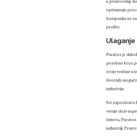
u proizvodnji. K
optimizuju proce
kompanija ne sa
profite.
Ulaganje 
Puratos je dubo
posebno kroz pek
svoje veštine u 
životnih mogućno
industrije.
Svi zaposleni u 
veruje da je uspe
timova, Puratos
industriji. Proiz