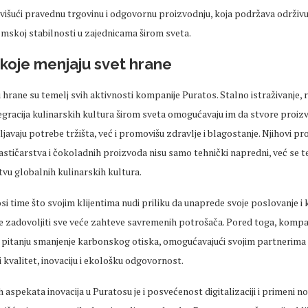
višući pravednu trgovinu i odgovornu proizvodnju, koja podržava održivu
mskoj stabilnosti u zajednicama širom sveta.
 koje menjaju svet hrane
u hrane su temelj svih aktivnosti kompanije Puratos. Stalno istraživanje, 
tegracija kulinarskih kultura širom sveta omogućavaju im da stvore proizv
avaju potrebe tržišta, već i promovišu zdravlje i blagostanje. Njihovi pro
stičarstva i čokoladnih proizvoda nisu samo tehnički napredni, već se t
stvu globalnih kulinarskih kultura.
i time što svojim klijentima nudi priliku da unaprede svoje poslovanje i k
e zadovoljiti sve veće zahteve savremenih potrošača. Pored toga, kompan
 u pitanju smanjenje karbonskog otiska, omogućavajući svojim partnerima
 kvalitet, inovaciju i ekološku odgovornost.
h aspekata inovacija u Puratosu je i posvećenost digitalizaciji i primeni n