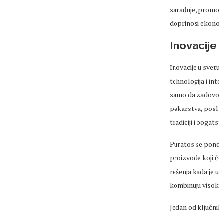
sarađuje, promo
doprinosi ekono
Inovacije
Inovacije u svet
tehnologija i in
samo da zadovolj
pekarstva, posla
tradiciji i bogat
Puratos se ponos
proizvode koji ć
rešenja kada je
kombinuju visoki
Jedan od ključni