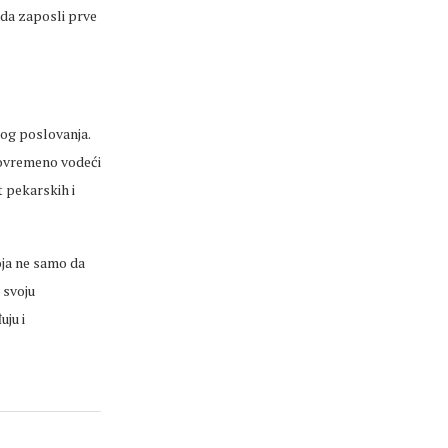
 da zaposli prve
nog poslovanja.
stovremeno vodeći
t pekarskih i
oja ne samo da
 svoju
uju i