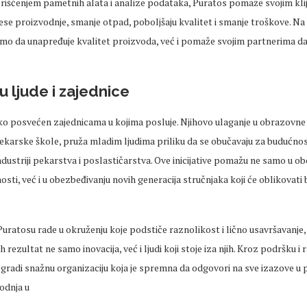
orišćenjem pametnih alata i analize podataka, Puratos pomaže svojim kli
se proizvodnje, smanje otpad, poboljšaju kvalitet i smanje troškove. Na t
mo da unapređuje kvalitet proizvoda, već i pomaže svojim partnerima da
u ljude i zajednice
ko posvećen zajednicama u kojima posluje. Njihovo ulaganje u obrazovn
arske škole, pruža mladim ljudima priliku da se obučavaju za budućnost 
industriji pekarstva i poslastičarstva. Ove inicijative pomažu ne samo u o
sti, već i u obezbeđivanju novih generacija stručnjaka koji će oblikovat
Puratosu rade u okruženju koje podstiče raznolikost i lično usavršavanje,
h rezultat ne samo inovacija, već i ljudi koji stoje iza njih. Kroz podršku i 
 gradi snažnu organizaciju koja je spremna da odgovori na sve izazove 
vodnja u