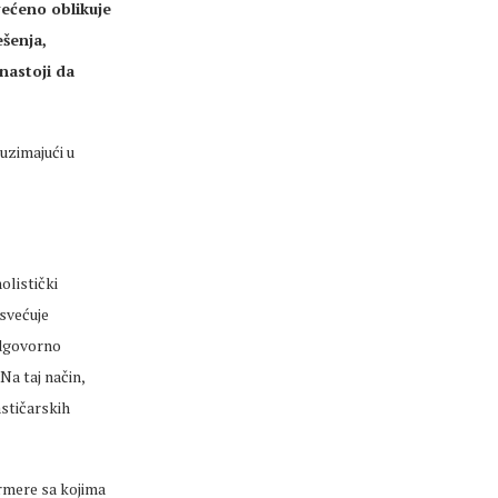
većeno oblikuje
ešenja,
nastoji da
 uzimajući u
olistički
svećuje
odgovorno
Na taj način,
stičarskih
rmere sa kojima