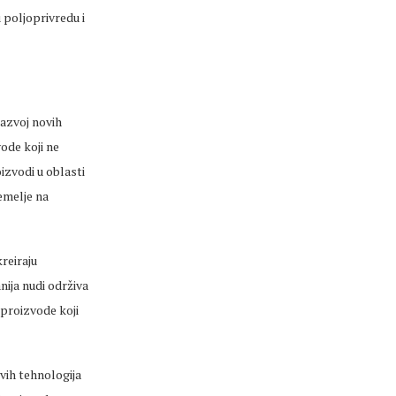
 poljoprivredu i
razvoj novih
ode koji ne
izvodi u oblasti
emelje na
reiraju
ija nudi održiva
 proizvode koji
ovih tehnologija