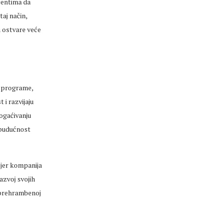
jentima da
aj način,
 ostvare veće
e programe,
i razvijaju
bogaćivanju
i budućnost
 jer kompanija
razvoj svojih
u prehrambenoj