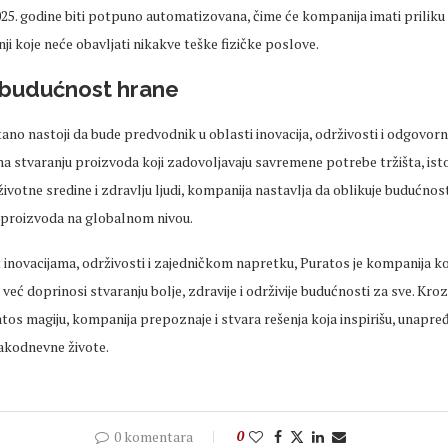
25. godine biti potpuno automatizovana, čime će kompanija imati priliku
ji koje neće obavljati nikakve teške fizičke poslove.
 budućnost hrane
no nastoji da bude predvodnik u oblasti inovacija, održivosti i odgovor
na stvaranju proizvoda koji zadovoljavaju savremene potrebe tržišta, i
 životne sredine i zdravlju ljudi, kompanija nastavlja da oblikuje budućnos
 proizvoda na globalnom nivou.
inovacijama, održivosti i zajedničkom napretku, Puratos je kompanija k
 već doprinosi stvaranju bolje, zdravije i održivije budućnosti za sve. Kroz
tos magiju, kompanija prepoznaje i stvara rešenja koja inspirišu, unapređ
akodnevne živote.
0 komentara
0