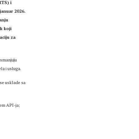
RTS) i
januar 2026.
anju
k koji
aciju za
 smanjuju
a i usluga.
se usklade sa
tem API-ja;