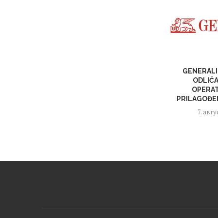
GENERALI
ODLIČ
OPERAT
PRILAGOĐE
7. авгу