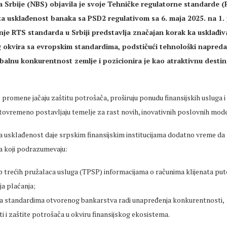
Srbije (NBS) objavila je svoje Tehničke regulatorne standarde (
za usklađenost banaka sa PSD2 regulativom sa 6. maja 2025. na 1. 
je RTS standarda u Srbiji predstavlja značajan korak ka usklađiv
okvira sa evropskim standardima, podstičući tehnološki napreda
balnu konkurentnost zemlje i pozicionira je kao atraktivnu destin
promene jačaju zaštitu potrošača, proširuju ponudu finansijskih usluga i
tovremeno postavljaju temelje za rast novih, inovativnih poslovnih model
a usklađenost daje srpskim finansijskim institucijama dodatno vreme da 
 koji podrazumevaju:
up trećih pružalaca usluga (TPSP) informacijama o računima klijenata pu
ja plaćanja;
a standardima otvorenog bankarstva radi unapređenja konkurentnosti,
 i zaštite potrošača u okviru finansijskog ekosistema.