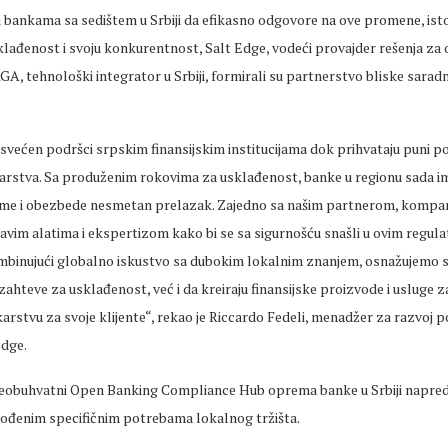
 bankama sa sedištem u Srbiji da efikasno odgovore na ove promene, is
klađenost i svoju konkurentnost, Salt Edge, vodeći provajder rešenja za
GA, tehnološki integrator u Srbiji, formirali su partnerstvo bliske sarad
svećen podršci srpskim finansijskim institucijama dok prihvataju puni po
rstva. Sa produženim rokovima za usklađenost, banke u regionu sada ima
eme i obezbede nesmetan prelazak. Zajedno sa našim partnerom, kompa
vim alatima i ekspertizom kako bi se sa sigurnošću snašli u ovim regul
inujući globalno iskustvo sa dubokim lokalnim znanjem, osnažujemo 
ahteve za usklađenost, već i da kreiraju finansijske proizvode i usluge 
stvu za svoje klijente“, rekao je Riccardo Fedeli, menadžer za razvoj p
Edge.
eobuhvatni Open Banking Compliance Hub oprema banke u Srbiji napred
ođenim specifičnim potrebama lokalnog tržišta.