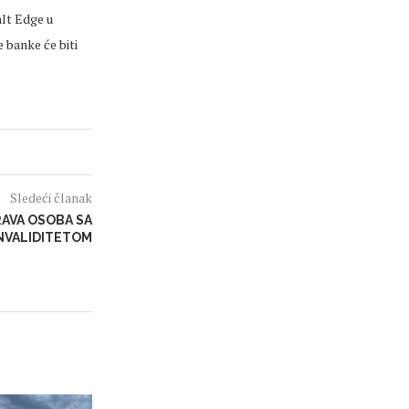
alt Edge u
 banke će biti
Sledeći članak
RAVA OSOBA SA
NVALIDITETOM