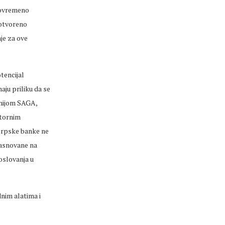
tovremeno
 otvoreno
nje za ove
tencijal
ju priliku da se
nijom SAGA,
atornim
srpske banke ne
zasnovane na
oslovanja u
nim alatima i