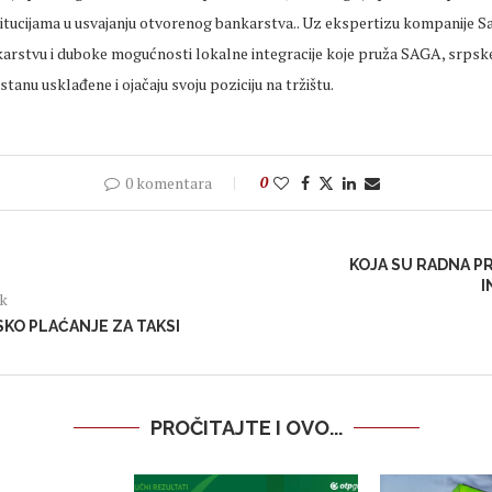
titucijama u usvajanju otvorenog bankarstva.. Uz ekspertizu kompanije S
rstvu i duboke mogućnosti lokalne integracije koje pruža SAGA, srpske
tanu usklađene i ojačaju svoju poziciju na tržištu.
0 komentara
0
KOJA SU RADNA P
I
ak
KO PLAĆANJE ZA TAKSI
PROČITAJTE I OVO...