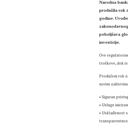
Narodna banka 
produžila rok 
godine. Uvođen
zakonodavnog 
poboljšava glo
investicije.
Ove regulatorne 
troškove, dok is
Produženi rok z
novim zahtevima
• Siguran prist
• Usluge iniciran
• Usklađenost s
transparentnosti