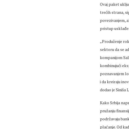
Ovaj paket uklju
trećih strana, 
povezivanjem, al
pristup usklađe
„Produženje rok
sektoru da se a
kompanijom Salt
kombinujući eks
poznavanjem lok
i da kreiraju in
dodao je Siniša 
Kako Srbija nap
pružanju finansi
podržavaju banke
plaćanje. Od kad