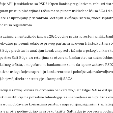
čuje API-je usklađene sa PSD2 i Open Banking regulativom, robusni siste
siguran pristup plaćanjima i računima sa punom usklađenošću sa SCA i di
ate za upravljanje pristankom i detaljan izveštajni sistem, nudeći isplativ
nosti sa regulativom.
a za implementaciju do januara 2026. godine pruža i prostor i priliku b
dekvatno pripremi i odabere pravog partnera na ovom tržištu. Partnerst
 Edge predstavlja značajan korak unapred u jačanju srpskog bankarsko
pertizu Salt Edge-a u rešenjima za otvoreno bankarstvo sa našim dubin
alnog tržišta, omogućavamo bankama ne samo da ispune zahteve PSD2 
ovativne usluge koje unapređuju konkurentnost i poboljšavaju zadovoljstvo
Ljubojević, direktor strategije u kompaniji SAGA.
reduje u razvoju okvira za otvoreno bankarstvo, Salt Edge i SAGA ostaju
jskim institucijama potrebne tehnologije za unapređenje usluga. Kroz ov
 u omogućavanju korisnicima pristupa naprednijim, sigurnijim i isplativi
a je prošle godine došao na srpsko tržište, Salt Edge je posvećen podrš