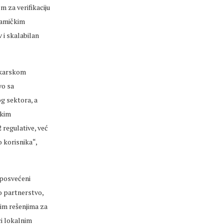
m za verifikaciju
namičkim
 i skalabilan
ankarskom
vo sa
g sektora, a
skim
regulative, već
 korisnika“,
 posvećeni
o partnerstvo,
jim rešenjima za
ci lokalnim