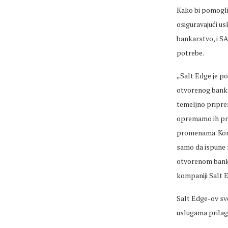
Kako bi pomogli
osiguravajući us
bankarstvo, i SA
potrebe.
„Salt Edge je po
otvorenog banka
temeljno pripr
opremamo ih pra
promenama. Komb
samo da ispune z
otvorenom bankar
kompaniji Salt 
Salt Edge-ov sv
uslugama prilag