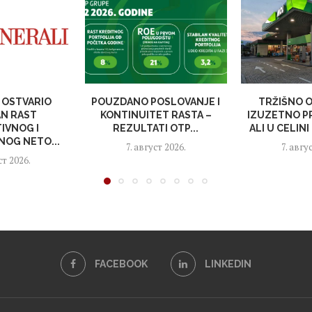
 OSTVARIO
POUZDANO POSLOVANJE I
TRŽIŠNO 
AN RAST
KONTINUITET RASTA –
IZUZETNO P
IVNOG I
REZULTATI OTP...
ALI U CELINI
NOG NETO...
7. август 2026.
7. авгу
ст 2026.
FACEBOOK
LINKEDIN