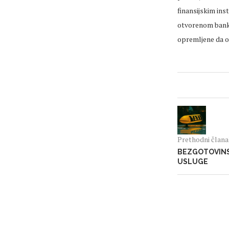
finansijskim ins
otvorenom banka
opremljene da os
Prethodni član
BEZGOTOVINS
USLUGE