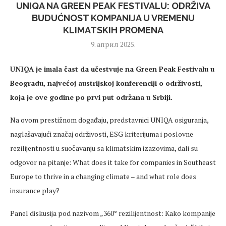
UNIQA NA GREEN PEAK FESTIVALU: ODRŽIVA
BUDUĆNOST KOMPANIJA U VREMENU
KLIMATSKIH PROMENA
9. април 2025.
UNIQA je imala čast da učestvuje na Green Peak Festivalu u
Beogradu, najvećoj austrijskoj konferenciji o održivosti,
koja je ove godine po prvi put održana u Srbiji.
Na ovom prestižnom događaju, predstavnici UNIQA osiguranja,
naglašavajući značaj održivosti, ESG kriterijuma i poslovne
rezilijentnosti u suočavanju sa klimatskim izazovima, dali su
odgovor na pitanje: What does it take for companies in Southeast
Europe to thrive in a changing climate – and what role does
insurance play?
Panel diskusija pod nazivom „360° rezilijentnost: Kako kompanije