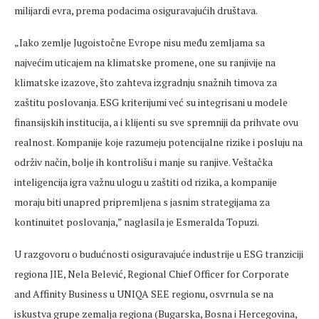
milijardi evra, prema podacima osiguravajućih društava.
„Iako zemlje Jugoistočne Evrope nisu među zemljama sa
najvećim uticajem na klimatske promene, one su ranjivije na
klimatske izazove, što zahteva izgradnju snažnih timova za
zaštitu poslovanja. ESG kriterijumi već su integrisani u modele
finansijskih institucija, a i klijenti su sve spremniji da prihvate ovu
realnost. Kompanije koje razumeju potencijalne rizike i posluju na
održiv način, bolje ih kontrolišu i manje su ranjive. Veštačka
inteligencija igra važnu ulogu u zaštiti od rizika, a kompanije
moraju biti unapred pripremljena s jasnim strategijama za
kontinuitet poslovanja,” naglasila je Esmeralda Topuzi.
U razgovoru o budućnosti osiguravajuće industrije u ESG tranziciji
regiona JIE, Nela Belević, Regional Chief Officer for Corporate
and Affinity Business u UNIQA SEE regionu, osvrnula se na
iskustva grupe zemalja regiona (Bugarska, Bosna i Hercegovina,