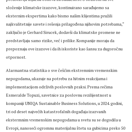
složenije klimatske izazove, kontinuirano sarađujemo sa
eksternim ekspertima kako bismo našim klijentima pružili
najkvalitetnije savete i rešenja prilagođena njihovim potrebama,“
zaključio je Gerhard Sirucek, dodavši da klimatske promene ne
predstavljaju samo rizike, već i prilike. Kompanije moraju da
prepoznaju ove izazove i da ih iskoriste kao šansu za dugoročnu
otpornost.
Alarmantna statistika o sve češćim ekstremnim vremenskim
nepogodama, ukazuje na potrebu za hitnim reakcijama i
implementacijom održivih poslovnih praksi. Prema rečima
Esmeralde Topuzi, savetnice za poslovnu rezilijentnost u
kompaniji UNIQA Sustainable Business Solutions, u 2024. godini,
tri od deset najvećih katastrofalnih događaja izazvanih
ekstermnim vremenskim nepogodama u svetu su se dogodila u
Evropi, nanoseći ogromnu materijalnu štetu sa gubicima preko 50