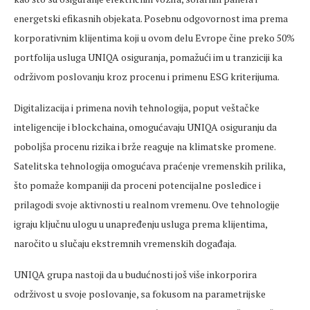
energetski efikasnih objekata. Posebnu odgovornost ima prema
korporativnim klijentima koji u ovom delu Evrope čine preko 50%
portfolija usluga UNIQA osiguranja, pomažući im u tranziciji ka
održivom poslovanju kroz procenu i primenu ESG kriterijuma.
Digitalizacija i primena novih tehnologija, poput veštačke
inteligencije i blockchaina, omogućavaju UNIQA osiguranju da
poboljša procenu rizika i brže reaguje na klimatske promene.
Satelitska tehnologija omogućava praćenje vremenskih prilika,
što pomaže kompaniji da proceni potencijalne posledice i
prilagodi svoje aktivnosti u realnom vremenu. Ove tehnologije
igraju ključnu ulogu u unapređenju usluga prema klijentima,
naročito u slučaju ekstremnih vremenskih događaja.
UNIQA grupa nastoji da u budućnosti još više inkorporira
održivost u svoje poslovanje, sa fokusom na parametrijske