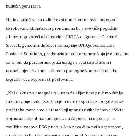
budućih generacija.
Nadovezujući se na rizike i ekstremne vremenske nepogode
uzrokovane klimatskim promenama koje sve više pogađaju
planetu i govoreći o iskustvima UNIQA osiguranja, Gerhard
Sirucek, generalni direktor komapnije UNIQA Sustainable
Business Solutions, predstavio je rad kompanije koja je osnovana
sa ciljem da partnerima pruži usluge u vezi sa zaštitom i
upravljanjem rizicima, odnosno pomogne kompanijama da
izgrade veću otpornost poslovanja.
„Naša iskustva omogućavaju nam da klijentima pružimo dublje
razumevanje rizika. Korišćenjem naše ekspertize i bogate baze
podataka, razvijamo sisteme koji uparuju rizike i njihove efekte,
koji našim klijentima omogućavaju da postanu otporniji na
različite izazove. ESG pristup, kao nova dimenzija otpornosti,
predstavlja ključnu osnovu za budućnost. S obzirom na sve