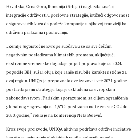
Hrvatska, Crna Gora, Rumunija i Srbija) i naglasila značaj
integracije održivosti u poslovne strategije, ističući odgovornost
osiguravajućih kuća da podrže kompanije u njihovoj tranziciji ka
održivim praksama i poslovanju.
„Zemlje Jugoistočne Evrope suočavaju se sa sve češćim
negativnim posledicama klimatskih promena, uključujući
ekstremne vremenske događaje poput poplava koje su 2024.
pogodile BiH, suša i oluja koje ranije nisu bile karakteristične za
ovaj region. UNIQA je prepoznala ove izazove i već 2021. godine
postavila jasnu strategiju koja je usklađena sa evropskim
zakonodavstvom i Pariskim sporazumom, sa ciljem ograničenja
globalnog zagrevanja na 1,5°C i postizanja nulte emisije CO2 do
2050. godine,“ rekla je na konferenciji Nela Belević.
Kroz svoje proizvode, UNIQA aktivno podržava održive inicijative
kao što su osiguranje električnih vozila, solarnih panela i