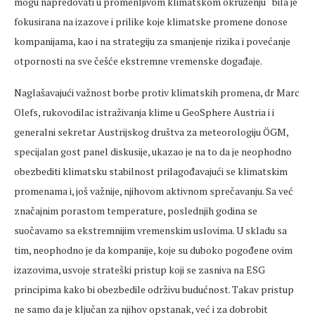
mogu napredovati u promenljivom klimatskom okruženju“ bila je
fokusirana na izazove i prilike koje klimatske promene donose
kompanijama, kao i na strategiju za smanjenje rizika i povećanje
otpornosti na sve češće ekstremne vremenske događaje.
Naglašavajući važnost borbe protiv klimatskih promena, dr Marc
Olefs, rukovodilac istraživanja klime u GeoSphere Austria i i
generalni sekretar Austrijskog društva za meteorologiju ÖGM,
specijalan gost panel diskusije, ukazao je na to da je neophodno
obezbediti klimatsku stabilnost prilagođavajući se klimatskim
promenama i, još važnije, njihovom aktivnom sprečavanju. Sa već
značajnim porastom temperature, poslednjih godina se
suočavamo sa ekstremnijim vremenskim uslovima. U skladu sa
tim, neophodno je da kompanije, koje su duboko pogođene ovim
izazovima, usvoje strateški pristup koji se zasniva na ESG
principima kako bi obezbedile održivu budućnost. Takav pristup
ne samo da je ključan za njihov opstanak, već i za dobrobit