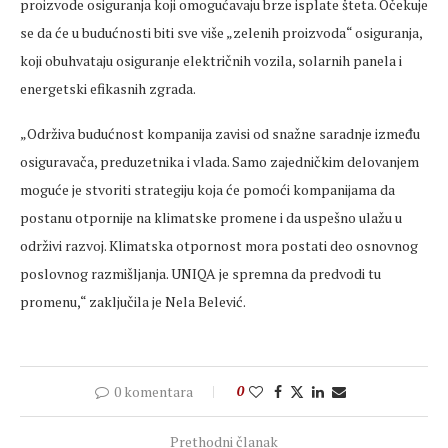
proizvode osiguranja koji omogućavaju brze isplate šteta. Očekuje
se da će u budućnosti biti sve više „zelenih proizvoda“ osiguranja,
koji obuhvataju osiguranje električnih vozila, solarnih panela i
energetski efikasnih zgrada.
„Održiva budućnost kompanija zavisi od snažne saradnje između
osiguravača, preduzetnika i vlada. Samo zajedničkim delovanjem
moguće je stvoriti strategiju koja će pomoći kompanijama da
postanu otpornije na klimatske promene i da uspešno ulažu u
održivi razvoj. Klimatska otpornost mora postati deo osnovnog
poslovnog razmišljanja. UNIQA je spremna da predvodi tu
promenu,“ zaključila je Nela Belević.
0 komentara
0
Prethodni članak