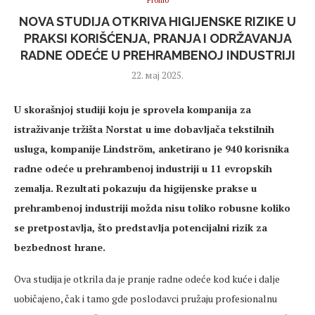
Promo
NOVA STUDIJA OTKRIVA HIGIJENSKE RIZIKE U
PRAKSI KORIŠĆENJA, PRANJA I ODRŽAVANJA
RADNE ODEĆE U PREHRAMBENOJ INDUSTRIJI
22. мај 2025.
U skorašnjoj studiji koju je sprovela kompanija za
istraživanje tržišta Norstat u ime dobavljača tekstilnih
usluga, kompanije Lindström, anketirano je 940 korisnika
radne odeće u prehrambenoj industriji u 11 evropskih
zemalja. Rezultati pokazuju da higijenske prakse u
prehrambenoj industriji možda nisu toliko robusne koliko
se pretpostavlja, što predstavlja potencijalni rizik za
bezbednost hrane.
Ova studija je otkrila da je pranje radne odeće kod kuće i dalje
uobičajeno, čak i tamo gde poslodavci pružaju profesionalnu