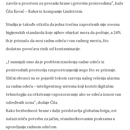
završe u prostoru za preradu hrane i gotovim proizvodima“, kaže
Čila Kovač – Rahoi iz kompanije Lindström.
Studija je takođe otkrila da jedna trećina zaposlenih nije svesna
higijenskih standarda koje njihov objekat mora da poštuje, a 24%
ih je priznalo da nosi radnu odeću i van radnog mesta, što
dodatno povećava rizik od kontaminacije.
„I sumnjali smo da je problem iznošenja radne odeće iz
proizvodnih prostorija rasprostranjeniji nego što se priznaje.
Slični obrasci su se pojavili tokom razvoja našeg rešenja alarma
za radnu odeću – inteligentnog sistema koji koristi digitalnu
tehnologiju za otkrivanje i upozoravanje ako se odeća iznosi van
određenih zona“, dodaje Čila.
Kako bezbednost hrane i dalje predstavlja globalnu brigu, ovi
nalazi ističu potrebu za jačim, standardizovanim praksama u
upravljanju radnom odećom.