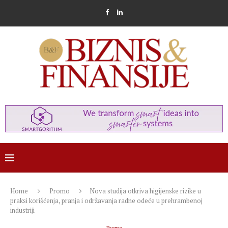
Home
Promo
Nova studija otkriva higijenske rizike u
praksi korišćenja, pranja i održavanja radne odeće u prehrambenoj
industriji