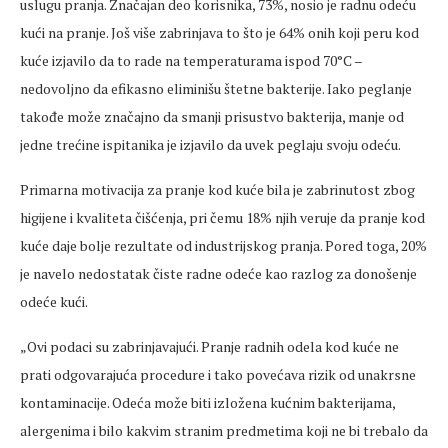
uslugu pranja. Značajan deo korisnika, 73%, nosio je radnu odeću
kući na pranje. Još više zabrinjava to što je 64% onih koji peru kod
kuće izjavilo da to rade na temperaturama ispod 70°C –
nedovoljno da efikasno eliminišu štetne bakterije. Iako peglanje
takođe može značajno da smanji prisustvo bakterija, manje od
jedne trećine ispitanika je izjavilo da uvek peglaju svoju odeću.
Primarna motivacija za pranje kod kuće bila je zabrinutost zbog
higijene i kvaliteta čišćenja, pri čemu 18% njih veruje da pranje kod
kuće daje bolje rezultate od industrijskog pranja. Pored toga, 20%
je navelo nedostatak čiste radne odeće kao razlog za donošenje
odeće kući.
„Ovi podaci su zabrinjavajući. Pranje radnih odela kod kuće ne
prati odgovarajuća procedure i tako povećava rizik od unakrsne
kontaminacije. Odeća može biti izložena kućnim bakterijama,
alergenima i bilo kakvim stranim predmetima koji ne bi trebalo da