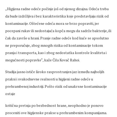
„Higijena radne odeće počinje još od njenog dizajna. Odeća treba
da bude izdržljiva i bez karakteristika koje predstavljaju rizik od
kontaminacije. Oštećene odeća mora se brzo popraviti, jer
pocepani rukav ili nedostajuća kopča mogu da sadrže bakterije, ili
čak da završe u hrani. Pranje radne odeće kod kuće se apsolutno
ne preporučuje, zbog mnogih rizika od kontaminacije tokom
pranja i transporta, kao i zbog nedostatka kontrole kvaliteta i
mogućnosti popravke“, kaže Čila Kovač Rahoi.
Studija jasno ističe široko rasprostranjen jaz između najboljih
praksi i svakodnevne realnosti u higijeni radne odeće u
prehrambenoj industriji. Pošto rizik od unakrsne kontaminacije
ostaje
kritična pretnja po bezbednost hrane, neophodno je ponovo
proceniti ove higijenske prakse u prehrambenim kompanijama.