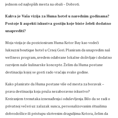
jednom od najlepših mesta na obali – Dobroti.
Kakva je Vaša vizija za Huma hotel u narednim godinama?
Postoje li aspekti iskustva gostiju koje biste želeli dodatno
unaprediti?
Moja vizija je da pozicioniram Huma Kotor Bay kao vodeći
luksuzni boutique hotel u Crnoj Gori. Planiram da unapredim naš
wellness program, uvedem odabrane lokalne doživljaje i dodatno
razvijem naše kulinarske koncepte. Želim da Huma postane
destinacija kojoj se gosti rado vraćaju svake godine.
Kako planirate da Huma postane više od mesta za boravak –
prava destinacija koja pruža nezaboravno iskustvo?
Kreiranjem trenutaka iznenađenja i oduševljenja. Bilo da se radi o
privatnoj večeri uz zalazak sunca, personalizovanim ritualima
dobrodošlice ili pristupu skrivenim draguljima Kotora, želim da