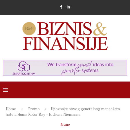
Home
Promo
Upoznajte novog generalnog menadžera
hotela Huma Kotor Bay – Jochena Niemanna
Promo