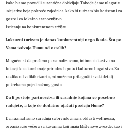
kako bismo ponudili autentične doživljaje. Takođe ćemo ulagati u
inicijative koje pokreće zajednica, kako bi turizam bio koristan i za
goste i za lokalno stanovništvo.
Isticanje na konkurentnom tržištu
Luksuzni turizam je danas konkurentniji nego ikada. Šta po
Vama izdvaja Humu od ostalih?
Mogućnost da pružimo personalizovano, intimno iskustvo na
lokaciji koja kombinuje prirodnu lepotu i kulturno bogatstvo. Za
razliku od velikih rizorta, mi možemo prilagoditi svaki detalj
potrebama pojedinačnog gosta.
Da li postoje partnerstva ili saradnje kojima se posebno
radujete, a koje će dodatno ojačati poziciju Hume?
Da, razmatramo saradnju sa brendovima iz oblasti wellnessa,
organizaciju večera sa kuvarima koji imaju Mišlenove zvezde, kao i