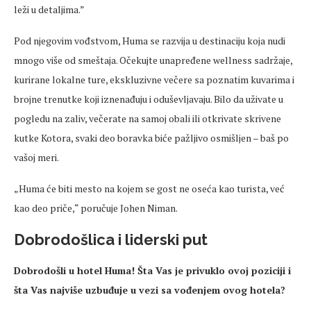
leži u detaljima.”
Pod njegovim vođstvom, Huma se razvija u destinaciju koja nudi
mnogo više od smeštaja. Očekujte unapređene wellness sadržaje,
kurirane lokalne ture, ekskluzivne večere sa poznatim kuvarima i
brojne trenutke koji iznenađuju i oduševljavaju. Bilo da uživate u
pogledu na zaliv, večerate na samoj obali ili otkrivate skrivene
kutke Kotora, svaki deo boravka biće pažljivo osmišljen – baš po
vašoj meri.
„Huma će biti mesto na kojem se gost ne oseća kao turista, već
kao deo priče,“ poručuje Johen Niman.
Dobrodošlica i liderski put
Dobrodošli u hotel Huma! Šta Vas je privuklo ovoj poziciji i
šta Vas najviše uzbuđuje u vezi sa vođenjem ovog hotela?