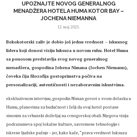
UPOZNAJTE NOVOG GENERALNOG
MENADŽERA HOTELA HUMA KOTOR BAY –
JOCHENA NIEMANNA
12. мај 2025.
Bokokotorski zaliv je dobio još jednu vrednost – iskusnog
lidera koji donosi viziju luksuza u novom ruhu. Hotel Huma
sa ponosom predstavlja svog novog generalnog
menadžera, gospodina Johena Nimana (Jochen Niemann),
čoveka čija filozofija gostoprimstva počiva na
personalizaciji, autentičnosti i nezaboravnim iskustvima.
ekskluzivnom intervjuu, gospodin Niman govori o svom dolasku u
Humu, planovima za budućnost i želji da ovaj hotel postane
sinonim za vrhunski doživljaj na crnogorskoj obali. Njegova vizija
podrazumeva spoj lokalne kulture, savremene tehnologije i
iskrene ljudske pažnje – jer, kako kaže, “prava vrednost luksuza