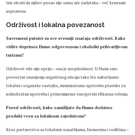
tim shvati da njihov posao nije samo niz zadataka – već kreiranje
uspomena.
Održivost i lokalna povezanost
Savremeni putnici su sve svesniji značaja održivosti. Kako
vidite doprinos Hume odgovornom i ekološki prihvatljivom
turizmu?
Održivost više nije opcija – ona je neophodnost. U Humi smo
posvećeni smanjenju negativnog uticaja tako što nabavljamo
lokalne i organske sastojke, minimiziramo upotrebu plastike za
jednokratnu upotrebu i primenjujemo energetski efikasna rešenja.
Pored održivosti, kako zamišljate da Huma dodatno
produbi vezu sa lokalnom zajednicom?
Kroz partnerstva sa lokalnim zanatlijama, farmerima i vodičima –