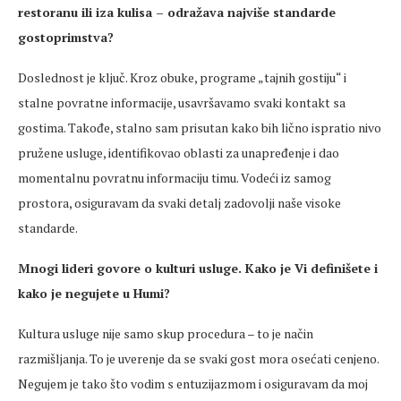
restoranu ili iza kulisa – odražava najviše standarde
gostoprimstva?
Doslednost je ključ. Kroz obuke, programe „tajnih gostiju“ i
stalne povratne informacije, usavršavamo svaki kontakt sa
gostima. Takođe, stalno sam prisutan kako bih lično ispratio nivo
pružene usluge, identifikovao oblasti za unapređenje i dao
momentalnu povratnu informaciju timu. Vodeći iz samog
prostora, osiguravam da svaki detalj zadovolji naše visoke
standarde.
Mnogi lideri govore o kulturi usluge. Kako je Vi definišete i
kako je negujete u Humi?
Kultura usluge nije samo skup procedura – to je način
razmišljanja. To je uverenje da se svaki gost mora osećati cenjeno.
Negujem je tako što vodim s entuzijazmom i osiguravam da moj