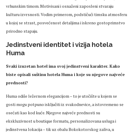
vrhunskim timom. Motivisani i osnaženi zaposleni stvaraju
kulturu izvrsnosti. Vodim primerom, podstičući timsku atmosferu
u kojoj se strast, posvećenost detaljima i iskreno gostoprimstvo
prirodno stapaju.
Jedinstveni identitet i vizija hotela
Huma
Svaki izuzetan hotel ima svoj jedinstveni karakter. Kako
biste opisali suštinu hotela Huma i koje su njegove najveće
prednosti?
Huma odiše ležernom elegancijom – to je utočište u kojem se
gosti mogu potpuno isključiti iz svakodnevice, a istovremeno se
osećati kao kod kuće. Njegove najveće prednosti su
ekskluzivnost u boutique formatu, personalizovana usluga i
jedinstvena lokacija – tik uz obalu Bokokotorskog zaliva, u