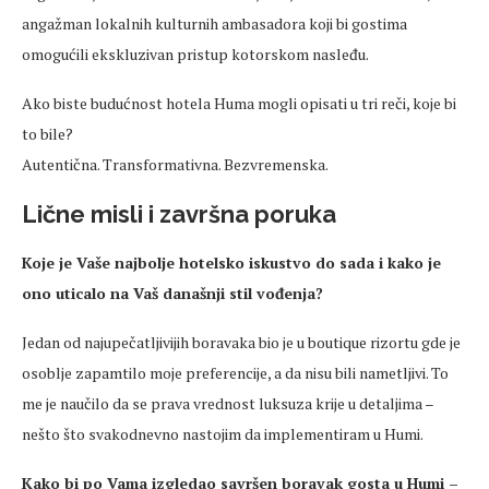
angažman lokalnih kulturnih ambasadora koji bi gostima
omogućili ekskluzivan pristup kotorskom nasleđu.
Ako biste budućnost hotela Huma mogli opisati u tri reči, koje bi
to bile?
Autentična. Transformativna. Bezvremenska.
Lične misli i završna poruka
Koje je Vaše najbolje hotelsko iskustvo do sada i kako je
ono uticalo na Vaš današnji stil vođenja?
Jedan od najupečatljivijih boravaka bio je u boutique rizortu gde je
osoblje zapamtilo moje preferencije, a da nisu bili nametljivi. To
me je naučilo da se prava vrednost luksuza krije u detaljima –
nešto što svakodnevno nastojim da implementiram u Humi.
Kako bi po Vama izgledao savršen boravak gosta u Humi –