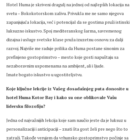
Hotel Huma je skriveni dragulj na jednoj od najlepših lokacija na
svetu – Bokokotorskom zalivu. Privukla me ne samo njegova
zapanjujuća lokacija, već i potencijal da se gostima pruži istinski
luksuzno iskustvo. Spoj mediteranskog šarma, savremenog
dizajna i usluge svetske klase pruža izuzetnu osnovu za dalji
razvoj. Najviše me raduje prilika da Huma postane sinonim za
prefinjeno gostoprimstvo – mesto koje gosti napuštaju sa
nezaboravnim uspomenama na ambijent, ali i ljude.
Imate bogato iskustvo u ugostiteljstvu.
Koje ključne lekcije iz Vašeg dosadašnjeg puta donosite u
hotel Huma Kotor Bay i kako su one oblikovale Vašu
lidersku filozofiju?
Jedna od najvažnijih lekcija koje sam naučio jeste da je luksuz u
personalizaciji i anticipaciji – znati šta gost želi pre nego što to
zatraži. Takođe verujem da vrhunsko gostoprimstvo počinje sa