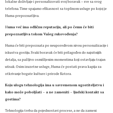
lokalne doživljaje i personalizovati svoj boravak – sve sa svog
telefona. Time spajamo efikasnost sa toplinom usluge po kojoj je
Huma prepoznatljiva.
H
uma već ima odličnu reputaciju, ali po čemu će biti
prepoznatljiva tokom Vašeg rukovođenja?
Huma će biti prepoznata po neuporedivom nivou personalizacije i
iskustva gostiju. Svaki boravak će biti prilagođen do najsitnijih
detalja, sa pažljivo osmišljenim momentima koji ostavljaju trajan
utisak. Osim izuzetne usluge, Huma će postati prava kapija za
otkrivanje bogate kulture i prirode Kotora.
Koju ulogu tehnologija ima u savremenom ugostiteljstvu i
kako može poboljšati – a ne zameniti – ljudski kontakt sa
gostima?
Tehnologija treba da pojednostavi procese, a ne da zameni