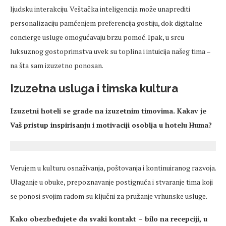
ljudsku interakciju. Veštačka inteligencija može unaprediti
personalizaciju pamćenjem preferencija gostiju, dok digitalne
concierge usluge omogućavaju brzu pomoć. Ipak, u srcu
luksuznog gostoprimstva uvek su toplina i intuicija našeg tima –
na šta sam izuzetno ponosan.
Izuzetna usluga i timska kultura
Izuzetni hoteli se grade na izuzetnim timovima. Kakav je
Vaš pristup inspirisanju i motivaciji osoblja u hotelu Huma?
Verujem u kulturu osnaživanja, poštovanja i kontinuiranog razvoja.
Ulaganje u obuke, prepoznavanje postignuća i stvaranje tima koji
se ponosi svojim radom su ključni za pružanje vrhunske usluge.
Kako obezbeđujete da svaki kontakt – bilo na recepciji, u