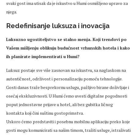
svaki gost ima utisak da je iskustvo u Humi osmišljeno upravo za
njega.
Redefinisanje luksuza i inovacija
Luksuzno ugostiteljstvo se stalno menja. Koji trendovi po
Vašem mišljenju oblikuju budućnost vrhunskih hotela i kako
ih planirate implementirati u Humi?
Luksuz postaje sve više zasnovan na iskustvu, sa naglaskom na
autentičnost, održivost i personalizaciju pomoću tehnologije.
Gosti danas traže besprekornu uslugu, pažljivo birane doživljaje i
osećaj ekskluzivnosti. U Humi ćemo uvesti digitalne pogodnosti
poput jednostavne prijave u hotel, ali bez gubitka ličnog
kontakta koji čini suštinu gostoprimstva.
Uskoro ćemo predstaviti i posebnu mobilnu aplikaciju preko koje
gosti mogu komunicirati sa našim timom, tražiti usluge, istraživati