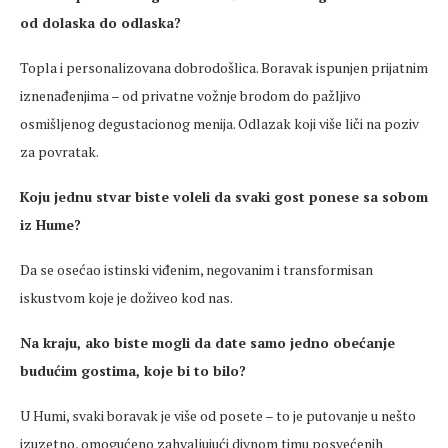
od dolaska do odlaska?
Topla i personalizovana dobrodošlica. Boravak ispunjen prijatnim
iznenađenjima – od privatne vožnje brodom do pažljivo
osmišljenog degustacionog menija. Odlazak koji više liči na poziv
za povratak.
Koju jednu stvar biste voleli da svaki gost ponese sa sobom
iz Hume?
Da se osećao istinski viđenim, negovanim i transformisan
iskustvom koje je doživeo kod nas.
Na kraju, ako biste mogli da date samo jedno obećanje
budućim gostima, koje bi to bilo?
U Humi, svaki boravak je više od posete – to je putovanje u nešto
izuzetno, omogućeno zahvaljujući divnom timu posvećenih