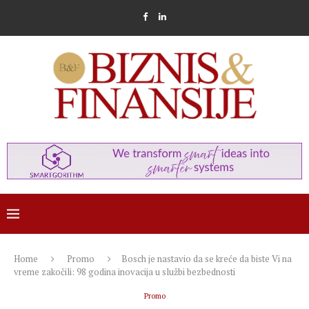
Home
Promo
Bosch je nastavio da se kreće da biste Vi na
vreme zakočili: 98 godina inovacija u službi bezbednosti
Promo