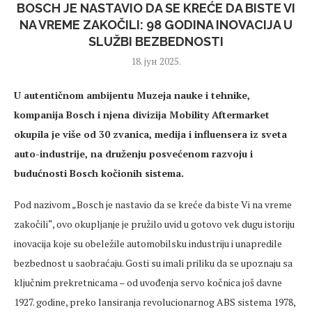
BOSCH JE NASTAVIO DA SE KREĆE DA BISTE VI
NA VREME ZAKOČILI: 98 GODINA INOVACIJA U
SLUŽBI BEZBEDNOSTI
18. јун 2025.
U autentičnom ambijentu Muzeja nauke i tehnike,
kompanija Bosch i njena divizija Mobility Aftermarket
okupila je više od 30 zvanica, medija i influensera iz sveta
auto-industrije, na druženju posvećenom razvoju i
budućnosti Bosch kočionih sistema.
Pod nazivom „Bosch je nastavio da se kreće da biste Vi na vreme
zakočili“, ovo okupljanje je pružilo uvid u gotovo vek dugu istoriju
inovacija koje su obeležile automobilsku industriju i unapredile
bezbednost u saobraćaju. Gosti su imali priliku da se upoznaju sa
ključnim prekretnicama – od uvođenja servo kočnica još davne
1927. godine, preko lansiranja revolucionarnog ABS sistema 1978,