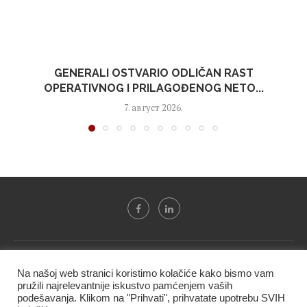
GENERALI OSTVARIO ODLIČAN RAST
OPERATIVNOG I PRILAGOĐENOG NETO...
7. август 2026.
Svi tekstovi sa portala "Biznis i finansije" su u vlasništvu "NIP
Na našoj web stranici koristimo kolačiće kako bismo vam
BIF PRESS doo" i ne smeju se presnositi niti koristiti, delimično
pružili najrelevantnije iskustvo pamćenjem vaših
ni u celosti, bez izričite dozvole kompanije.
podešavanja. Klikom na "Prihvati", prihvatate upotrebu SVIH