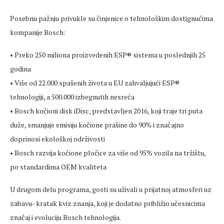
Posebnu pažnju privukle su činjenice o tehnološkim dostignućima
kompanije Bosch:
• Preko 250 miliona proizvedenih ESP® sistema u poslednjih 25
godina
• Više od 22.000 spašenih života u EU zahvaljujući ESP®
tehnologiji, a 500.000 izbegnutih nesreća
• Bosch kočioni disk iDisc, predstavljen 2016, koji traje tri puta
duže, smanjuje emisiju kočione prašine do 90% i značajno
doprinosi ekološkoj održivosti
• Bosch razvija kočione pločice za više od 95% vozila na tržištu,
po standardima OEM kvaliteta
U drugom delu programa, gosti su uživali u prijatnoj atmosferi uz
zabavu- kratak kviz znanja, koji je dodatno približio učesnicima
značaj i evoluciju Bosch tehnologija.