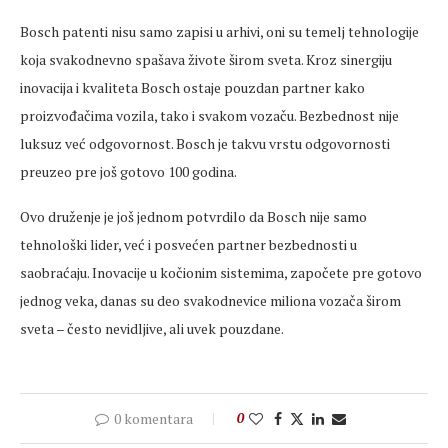
Bosch patenti nisu samo zapisi u arhivi, oni su temelj tehnologije
koja svakodnevno spašava živote širom sveta. Kroz sinergiju
inovacija i kvaliteta Bosch ostaje pouzdan partner kako
proizvođačima vozila, tako i svakom vozaču. Bezbednost nije
luksuz već odgovornost. Bosch je takvu vrstu odgovornosti
preuzeo pre još gotovo 100 godina.
Ovo druženje je još jednom potvrdilo da Bosch nije samo
tehnološki lider, već i posvećen partner bezbednosti u
saobraćaju. Inovacije u kočionim sistemima, započete pre gotovo
jednog veka, danas su deo svakodnevice miliona vozača širom
sveta – često nevidljive, ali uvek pouzdane.
0 komentara
0