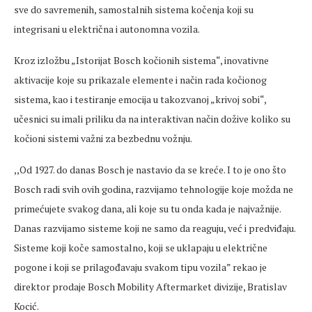
sve do savremenih, samostalnih sistema kočenja koji su
integrisani u električna i autonomna vozila.
Kroz izložbu „Istorijat Bosch kočionih sistema“, inovativne
aktivacije koje su prikazale elemente i način rada kočionog
sistema, kao i testiranje emocija u takozvanoj „krivoj sobi“,
učesnici su imali priliku da na interaktivan način dožive koliko su
kočioni sistemi važni za bezbednu vožnju.
,,Od 1927. do danas Bosch je nastavio da se kreće. I to je ono što
Bosch radi svih ovih godina, razvijamo tehnologije koje možda ne
primećujete svakog dana, ali koje su tu onda kada je najvažnije.
Danas razvijamo sisteme koji ne samo da reaguju, već i predviđaju.
Sisteme koji koče samostalno, koji se uklapaju u električne
pogone i koji se prilagođavaju svakom tipu vozila” rekao je
direktor prodaje Bosch Mobility Aftermarket divizije, Bratislav
Kocić.