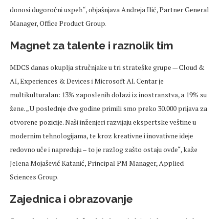
donosi dugoročni
uspeh
“, objašnjava Andreja Ilić, Partner General
Manager, Office Product Group.
Magnet za talente i raznolik tim
MDCS danas okuplja stručnjake u tri strateške grupe
— Cloud &
AI, Experiences & Devices i Microsoft AI. Centar je
multikulturalan: 13% zaposlenih dolazi iz inostranstva, a 19% su
žene.
„U
poslednje
dve
godine primili smo
preko
30.000 prijava za
otvorene pozicije. Na
ši inženjeri razvijaju ekspertske
veštine
u
modernim tehnologijama, te kroz kreativne i inovativne ideje
redovno uče i napreduju
– to je razlog za
što ostaju
ovde
“, kaže
Jelena
Mojašević
Katanić, Principal PM Manager, Applied
Sciences Group.
Zajednica i obrazovanje