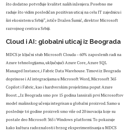
što dodatno potvrđuje kvalitet naših inženjera. Posebno me
raduje što vidim posledičan pozitivan uticaj na
celu
IT zajednicu i
širi ekosistem u Srbiji“, ističe Dražen
Šumić
, direktor Microsoft
razvojnog centra u Srbiji.
Cloud i AI: globalni uticaj iz Beograda
MDCS je ključni stub Microsoft
Clouda
– 60% zaposlenih radi na
Azure tehnologijama, uklju
čujući Azure Core, Azure SQL
Managed Instance, i Fabric Data Warehouse. Timovi iz Beograda
doprinose i AI integracijama u Microsoft Word, Microsoft 365
Copilot i Fabric, kao i hardverskim projektima poput Azure
Boost.
„Iz Beograda smo pre 15 godina lansirali prvi
Microsoftov
model ma
šinskog učenja integrisan u globalni proizvod. Samo u
poslednje
tri godine
proizveli
smo više od 20 inovacija koje su
postale deo Microsoft 365 i Windows platformi. To pokazuje
kako kultura radoznalosti i brzog eksperimentisanja u MDCS