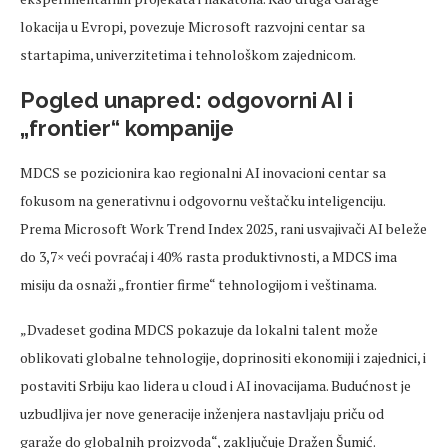
lokacija u Evropi, povezuje Microsoft razvojni centar sa
startapima
, univerzitetima i tehnološkom zajednicom.
Pogled
unapred
: odgovorni AI i
„frontier“ kompanije
MDCS se pozicionira kao regionalni AI inovacioni centar sa
fokusom na generativnu i odgovornu
ve
štačku
inteligenciju.
Prema Microsoft Work Trend Index 2025, rani
usvajivači
AI
beleže
do 3,7
× ve
ći povraćaj i 40% rasta produktivnosti, a MDCS ima
misiju da osnaži
„frontier firme“ tehnologijom i
ve
štinama
.
„Dvadeset godina MDCS pokazuje da lokalni talent mo
že
oblikovati globalne tehnologije, doprinositi ekonomiji i zajednici, i
postaviti Srbiju kao lidera u cloud i AI inovacijama. Budućnost je
uzbudljiva jer nove generacije inženjera nastavljaju priču od
garaže do globalnih proizvoda“, zaključuje Dražen
Šumić
.