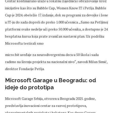
Centar kontinuirano ulaže u lokalnu zajednicu i obrazovanje kroz
inicijative kao što su Bubble Cup, Women Know IT i Petlja. Bubble
Cup je 2024.
obeležio
17. izdanje, dok su programi za
devojke
i žene
u IT-ju do sada
dopreli
do
preko
1.000 učesnica.
„Samo na Petljinoj
platformi svake
nedelje
u
či
preko
50.000 učenika, a dostupno je 24
besplatna kursa koja prate zvaničan nastavni plan. Uz podršku
Microsofta
testirali smo
micro:bit
uređaje za
neurodivergentnu
decu u 50 škola i sada
radimo na širenju projekta na nacionalni nivo“, navodi Milan Simić,
direktor Fondacije Petlja.
Microsoft Garage u Beogradu: od
ideje do prototipa
Microsoft Garage Srbija, otvoren u Beogradu 2025. godine,
predstavlja inovacioni centar za razvoj prototipova,
eksperimentalnih projekata i
hakatona
. Kao druga Garage