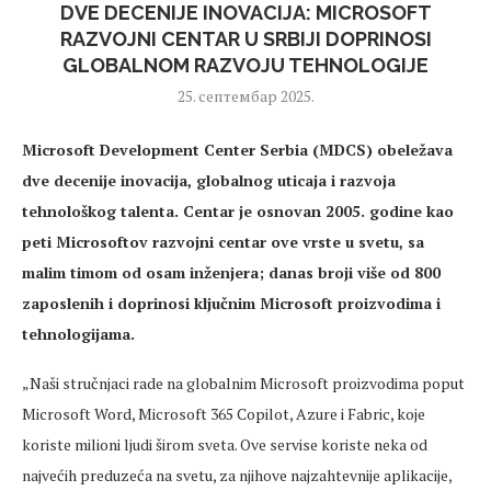
DVE DECENIJE INOVACIJA: MICROSOFT
RAZVOJNI CENTAR U SRBIJI DOPRINOSI
GLOBALNOM RAZVOJU TEHNOLOGIJE
25. септембар 2025.
Microsoft Development Center Serbia (MDCS)
obele
žava
dve
decenije inovacija, globalnog uticaja i razvoja
tehnološkog talenta. Centar je osnovan 2005. godine kao
peti
Microsoftov
razvojni centar ove vrste u
svetu
, sa
malim timom od osam inženjera; danas broji više od 800
zaposlenih i doprinosi ključnim Microsoft proizvodima i
tehnologijama.
„Na
ši stručnjaci rade na globalnim Microsoft proizvodima poput
Microsoft Word, Microsoft 365 Copilot, Azure i Fabric, koje
koriste milioni
ljudi
širom
sveta
. Ove servise koriste neka od
najvećih preduzeća na
svetu
, za njihove
najzahtevnije
aplikacije,