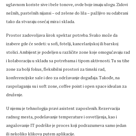
uglavnom koriste sive i bele tonove,
ovde
boje imaju ulogu. Zidovi
nežnih, pastelnih nijansi
– od zelene do lila – pa
žljivo su odabrani
tako da stvaraju
osećaj
mira i sklada.
Prostor zadovoljava širok spektar potreba. Svako može da
izabere
gde
će
sedeti
: u sofi, fotelji, kancelarijskoj ili barskoj
stolici. Ambijent je
podeljen
u različite zone koje omogućavaju rad
i kolaboraciju u skladu sa potrebama i tipom aktivnosti. Tu su tihe
zone za bolji fokus, fleksibilni prostori za timski rad,
konferencijske sale i deo za održavanje događaja. Takođe, na
raspolaganju su i soft zone, coffee point i open space idealan za
druženje.
U njemu je tehnologija pravi asistent zaposlenih. Rezervacija
radnog
mesta
, podešavanje temperature i
osvetljenja
, kao i
angažovanje IT podrške je proces koji
podrazumeva
samo jedan
ili nekoliko klikova putem aplikacije.