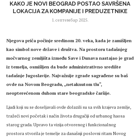
KAKO JE NOVI BEOGRAD POSTAO SAVRŠENA
LOKACIJA ZA KOMPANIJE I PREDUZETNIKE
1. септембар 2025.
Njegova priča počinje sredinom 20.
veka
, kada je zamišljen
kao simbol nove države i društva. Na prostoru tadašnjeg
močvarnog zemljišta između Save i Dunava nastajao je grad
iz temelja, osmišljen da bude administrativno središte
tadašnje Jugoslavije. Najvažnije zgrade sagrađene su baš
ovde
na Novom Beogradu,
„netaknutom tlu“,
neoptere
ćenom duhom stare beogradske čaršije.
Ljudi
koji su se doseljavali
ovde
dolazili su sa svih krajeva zemlje,
tražeći novi početak i način života drugačiji od urbanog haosa
starog grada. Upravo ta vizija otvorenog i funkcionalnog
prostora stvorila je temelje za današnji poslovni ritam Novog