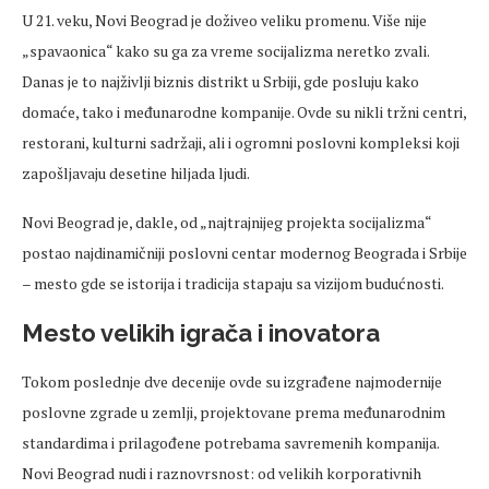
U 21.
veku
, Novi Beograd je
doživeo
veliku
promenu
. Više nije
„spavaonica“ kako su ga za
vreme
socijalizma
neretko
zvali.
Danas je to naj
življi biznis distrikt u Srbiji,
gde
posluju kako
domaće, tako i međunarodne kompanije.
Ovde
su nikli tržni centri,
restorani, kulturni sadržaji, ali i ogromni poslovni kompleksi koji
zapošljavaju desetine hiljada
ljudi
.
Novi Beograd je, dakle, od
„najtrajnijeg projekta socijalizma“
postao najdinami
čniji poslovni centar modernog Beograda i Srbije
– mesto
gde
se istorija i tradicija stapaju sa vizijom budu
ćnosti.
Mesto velikih igrača i inovatora
Tokom
poslednje
dve
decenije
ovde
su izgrađene najmodernije
poslovne zgrade u zemlji, projektovane prema međunarodnim
standardima i prilagođene potrebama
savremenih
kompanija.
Novi Beograd nudi i raznovrsnost: od velikih korporativnih