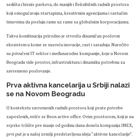
sedišta
i biznis parkova, do manjih i fleksibilnih radnih prostora
koji omogućavaju
startapima
, kreativnim agencijama i rastućim
timovima da posluju rame uz rame sa globalnim korporacijama.
Takva kombinacija prirodno je stvorila dinamičan poslovni
ekosistem u kome se susreću inovacije, rast i saradnja. Naročito
su privučeni IT sektor i međunarodne kompanije, koje u Novom
Beogradu vide prostor, infrastrukturu i dinamiku potrebnu za
savremeno poslovanje.
Prva aktivna kancelarija u Srbiji nalazi
se na Novom Beogradu
U kontekstu
savremenih
radnih prostora koji prate potrebe
zaposlenih, ističe se
Beon
active office. Ovim prostorom, koji je na
srpsko tržište pre manje od godinu dana
donela
kompanija INEX,
prvi put je u našoj zemlji predstavljena ideja “aktivne kancelarije”.