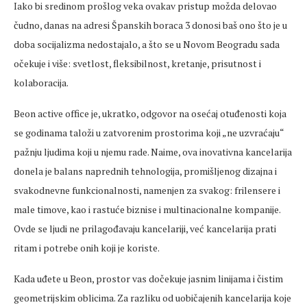
Iako bi sredinom prošlog
veka
ovakav pristup možda
delovao
čudno, danas na adresi Španskih boraca 3 donosi baš ono što je u
doba socijalizma nedostajalo, a što se u Novom Beogradu sada
očekuje i više:
svetlost
, fleksibilnost, kretanje, prisutnost i
kolaboracija.
Beon
active office je, ukratko, odgovor na
osećaj
otuđenosti koja
se godinama taloži u zatvorenim prostorima koji
„ne uzvra
ćaju“
pažnju
ljudima
koji u njemu rade. Naime, ova inovativna kancelarija
donela
je balans naprednih tehnologija, promišljenog dizajna i
svakodnevne funkcionalnosti,
namenjen
za svakog:
frilensere
i
male timove, kao i rastuće biznise i multinacionalne kompanije.
Ovde
se
ljudi
ne prilagođavaju kancelariji, već kancelarija prati
ritam i potrebe onih koji je koriste.
Kada uđete u
Beon
, prostor vas dočekuje jasnim linijama i čistim
geometrijskim oblicima. Za razliku od uobičajenih kancelarija koje