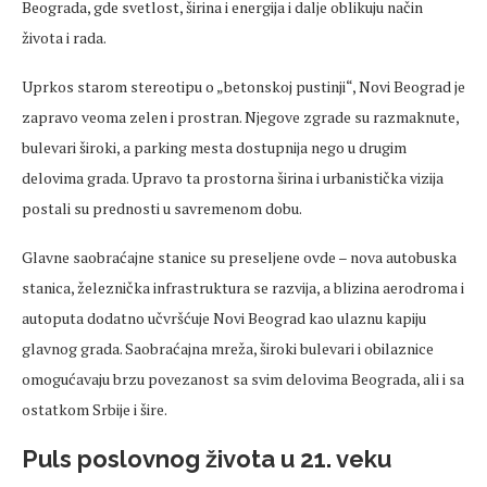
Beograda,
gde
svetlost
, širina i energija i dalje oblikuju način
života i rada.
Uprkos starom stereotipu o
„betonskoj pustinji“, Novi Beograd je
zapravo veoma zelen i prostran. Njegove zgrade su razmaknute,
bulevari
široki, a parking
mesta
dostupnija nego u drugim
delovima
grada. Upravo ta prostorna širina i urbanistička vizija
postali su
prednosti
u
savremenom
dobu.
Glavne saobraćajne stanice su preseljene
ovde
– nova autobuska
stanica,
železnička
infrastruktura se razvija, a blizina aerodroma i
autoputa dodatno učvršćuje Novi Beograd kao ulaznu kapiju
glavnog grada. Saobraćajna mreža, široki bulevari i obilaznice
omogućavaju brzu povezanost sa svim
delovima
Beograda, ali i sa
ostatkom Srbije i šire.
Puls poslovnog života u 21.
veku