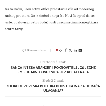
Na taj način,
Beon
active office predstavlja više od modernog
radnog prostora. On je simbol onoga što Novi Beograd danas
jeste: poslovni prostor budućnosti u srcu najdinamičnijeg biznis
centra Srbije.
0 komentara
0
Prethodni članak
BANCA INTESA ARANŽER I POKROVITELJ JOŠ JEDNE
EMISIJE MINI OBVEZNICA BEZ KOLATERALA
Sledeći članak
KOLIKO JE PORESKA POLITIKA PODSTICAJNA ZA DOMAĆA
ULAGANJA?