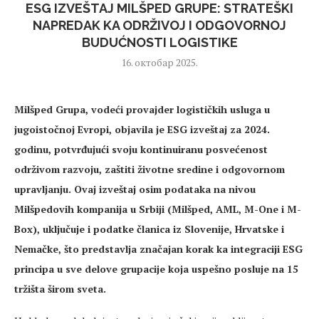
ESG IZVEŠTAJ MILŠPED GRUPE: STRATEŠKI
NAPREDAK KA ODRŽIVOJ I ODGOVORNOJ
BUDUĆNOSTI LOGISTIKE
16. октобар 2025.
Mil
šped Grupa, vodeći provajder logističkih usluga u
jugoistočnoj Evropi, objavila je ESG izveštaj za 2024.
godinu, potvrđujući svoju kontinuiranu posvećenost
održivom razvoju, zaštiti životne sredine i odgovornom
upravljanju. Ovaj izveštaj osim podataka na nivou
Milšpedovih kompanija u Srbiji (Milšped, AML, M-One i M-
Box), uključuje i podatke članica iz Slovenije, Hrvatske i
Nemačke, što predstavlja značajan korak ka integraciji ESG
principa u sve delove grupacije koja uspešno posluje na 15
tržišta širom sveta.