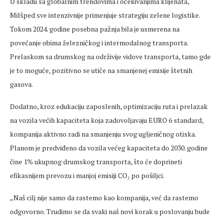
U skladu sa globalnim trendovima i očekivanjima klijenata,
Milšped sve intenzivnije primenjuje strategiju zelene logistike.
Tokom 2024. godine posebna pažnja bila je usmerena na
povećanje obima železničkog i intermodalnog transporta.
Prelaskom sa drumskog na održivije vidove transporta, tamo gde
je to moguće, pozitivno se utiče na smanjenej emisije štetnih
gasova.
Dodatno, kroz edukaciju zaposlenih, optimizaciju ruta i prelazak
na vozila većih kapaciteta koja zadovoljavaju EURO 6 standard,
kompanija aktivno radi na smanjenju svog ugljeničnog otiska.
Planom je predviđeno da vozila većeg kapaciteta do 2030. godine
čine 1% ukupnog drumskog transporta, što će doprineti
efikasnijem prevozu i manjoj emisiji CO
₂
po po
šiljci.
„Na
š cilj nije samo da rastemo kao kompanija, već da rastemo
odgovorno. Trudimo se da svaki naš novi korak u poslovanju bude