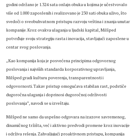
godini održano je 1.324 sata onlajn obuka u kojima je učestvovalo
više od 1.000 zaposlenih i realizovano je 230 sati obuka uživo, što
svedoči o sveobuhvatnom pristupu razvoju veština i znanja unutar
kompanije. Kroz ovakva ulaganja u ljudski kapital, Milšped
potvrđuje svoju strategiju rasta i inovacija, stavljajući zaposlene u
centar svog poslovanja.
„Kao kompanija koja je posve
ćena principima odgovornog
poslovanja i najviših standarda korporativnog upravljanja,
Milšped gradi kulturu poverenja, transparentnosti i
odgovornosti. Takav pristup omogućava stabilan rast, podstiče
dugoročna ulaganja i doprinosi dugoročnoj održivosti
poslovanja”, navodi se u izveštaju.
Milšped ne samo da uspešno odgovara na izazove savremenog,
dinamičnog tržišta, već i aktivno predvodi promene kroz inovacije
i održiva rešenja. Zahvaljujući proaktivnom pristupu, kompanija