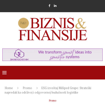
Home
Promo
ESG izveštaj Milšped Grupe: Strateški
napredak ka održivoj i odgovornoj budućnosti logistike
Promo