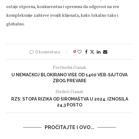
ostaje otporna, konkurentna i spremna da odgovori na sve
kompleksnije zahteve svojih klijenata, kako lokalno tako i
globalno.
0 komentara
0
Prethodni članak
U NEMAČKOJ BLOKIRANO VIŠE OD 1400 VEB-SAJTOVA
ZBOG PREVARE
Sledeći članak
RZS: STOPA RIZIKA OD SIROMAŠTVA U 2024. IZNOSILA
24,3 POSTO
PROČITAJTE I OVO...