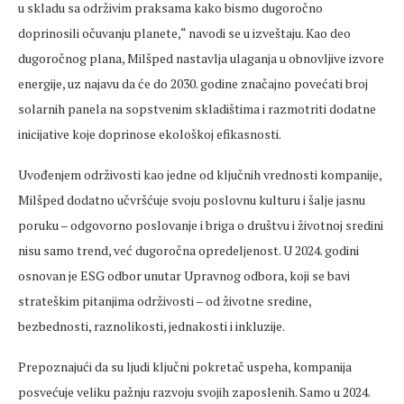
u skladu sa održivim praksama kako bismo dugoročno
doprinosili očuvanju planete,“ navodi se u izveštaju. Kao deo
dugoročnog plana, Milšped nastavlja ulaganja u obnovljive izvore
energije, uz najavu da će do 2030. godine značajno povećati broj
solarnih panela na sopstvenim skladištima i razmotriti dodatne
inicijative koje doprinose ekološkoj efikasnosti.
Uvođenjem održivosti kao jedne od ključnih vrednosti kompanije,
Milšped dodatno učvršćuje svoju poslovnu kulturu i šalje jasnu
poruku
– odgovorno poslovanje i briga o dru
štvu i životnoj sredini
nisu samo trend, već dugoročna opredeljenost. U 2024. godini
osnovan je ESG odbor unutar Upravnog odbora, koji se bavi
strateškim pitanjima održivosti
– od
životne sredine,
bezbednosti, raznolikosti, jednakosti i inkluzije.
Prepoznajući da su ljudi ključni pokretač uspeha, kompanija
posvećuje veliku pažnju razvoju svojih zaposlenih. Samo u 2024.