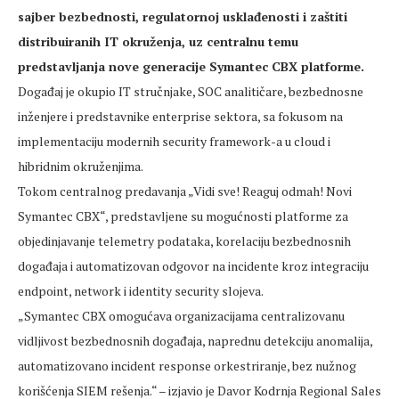
sajber bezbednosti, regulatornoj usklađenosti i zaštiti
distribuiranih IT okruženja, uz centralnu temu
predstavljanja nove generacije Symantec CBX platforme.
Događaj je okupio IT stručnjake, SOC analitičare, bezbednosne
inženjere i predstavnike enterprise sektora, sa fokusom na
implementaciju modernih security framework-a u cloud i
hibridnim okruženjima.
Tokom centralnog predavanja „Vidi sve! Reaguj odmah! Novi
Symantec CBX“, predstavljene su mogućnosti platforme za
objedinjavanje telemetry podataka, korelaciju bezbednosnih
događaja i automatizovan odgovor na incidente kroz integraciju
endpoint, network i identity security slojeva.
„Symantec CBX omogućava organizacijama centralizovanu
vidljivost bezbednosnih događaja, naprednu detekciju anomalija,
automatizovano incident response orkestriranje, bez nužnog
korišćenja SIEM rešenja.“ – izjavio je Davor Kodrnja Regional Sales