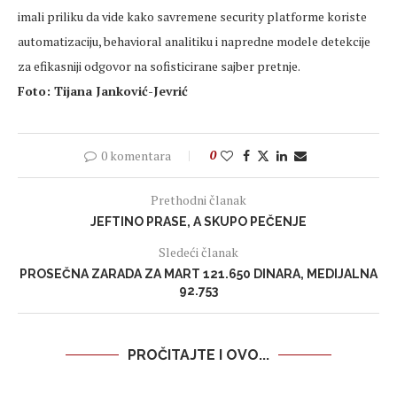
imali priliku da vide kako savremene security platforme koriste
automatizaciju, behavioral analitiku i napredne modele detekcije
za efikasniji odgovor na sofisticirane sajber pretnje.
Foto: Tijana Janković-Jevrić
0 komentara
0
Prethodni članak
JEFTINO PRASE, A SKUPO PEČENJE
Sledeći članak
PROSEČNA ZARADA ZA MART 121.650 DINARA, MEDIJALNA
92.753
PROČITAJTE I OVO...