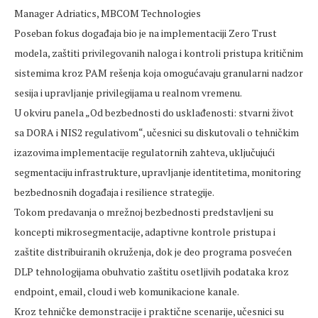
Manager Adriatics, MBCOM Technologies
Poseban fokus događaja bio je na implementaciji Zero Trust
modela, zaštiti privilegovanih naloga i kontroli pristupa kritičnim
sistemima kroz PAM rešenja koja omogućavaju granularni nadzor
sesija i upravljanje privilegijama u realnom vremenu.
U okviru panela „Od bezbednosti do usklađenosti: stvarni život
sa DORA i NIS2 regulativom“, učesnici su diskutovali o tehničkim
izazovima implementacije regulatornih zahteva, uključujući
segmentaciju infrastrukture, upravljanje identitetima, monitoring
bezbednosnih događaja i resilience strategije.
Tokom predavanja o mrežnoj bezbednosti predstavljeni su
koncepti mikrosegmentacije, adaptivne kontrole pristupa i
zaštite distribuiranih okruženja, dok je deo programa posvećen
DLP tehnologijama obuhvatio zaštitu osetljivih podataka kroz
endpoint, email, cloud i web komunikacione kanale.
Kroz tehničke demonstracije i praktične scenarije, učesnici su