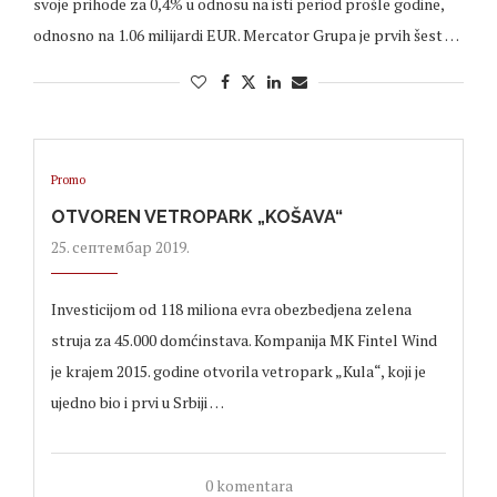
svoje prihode za 0,4% u odnosu na isti period prošle godine,
odnosno na 1.06 milijardi EUR. Mercator Grupa je prvih šest …
Promo
OTVOREN VETROPARK „KOŠAVA“
25. септембар 2019.
Investicijom od 118 miliona evra obezbedjena zelena
struja za 45.000 domćinstava. Kompanija MK Fintel Wind
je krajem 2015. godine otvorila vetropark „Kula“, koji je
ujedno bio i prvi u Srbiji …
0 komentara