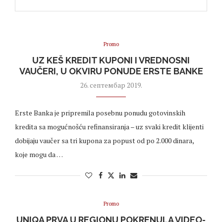
Promo
UZ KEŠ KREDIT KUPONI I VREDNOSNI
VAUČERI, U OKVIRU PONUDE ERSTE BANKE
26. септембар 2019.
Erste Banka je pripremila posebnu ponudu gotovinskih
kredita sa mogućnošću refinansiranja – uz svaki kredit klijenti
dobijaju vaučer sa tri kupona za popust od po 2.000 dinara,
koje mogu da …
Promo
UNIQA PRVA U REGIONU POKRENULA VIDEO-