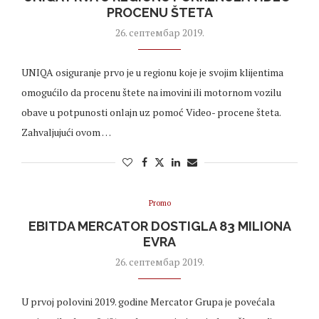
PROCENU ŠTETA
26. септембар 2019.
UNIQA osiguranje prvo je u regionu koje je svojim klijentima
omogućilo da procenu štete na imovini ili motornom vozilu
obave u potpunosti onlajn uz pomoć Video- procene šteta.
Zahvaljujući ovom …
Promo
EBITDA MERCATOR DOSTIGLA 83 MILIONA
EVRA
26. септембар 2019.
U prvoj polovini 2019. godine Mercator Grupa je povećala