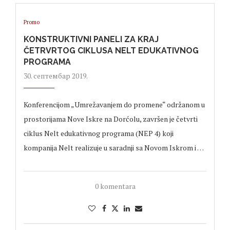
Promo
KONSTRUKTIVNI PANELI ZA KRAJ
ČETRVRTOG CIKLUSA NELT EDUKATIVNOG
PROGRAMA
30. септембар 2019.
Konferencijom „Umrežavanjem do promene“ održanom u
prostorijama Nove Iskre na Dorćolu, završen je četvrti
ciklus Nelt edukativnog programa (NEP 4) koji
kompanija Nelt realizuje u saradnji sa Novom Iskrom i …
0 komentara