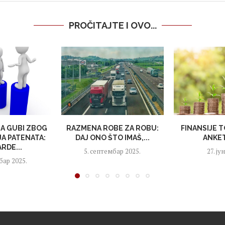
PROČITAJTE I OVO...
JA GUBI ZBOG
RAZMENA ROBE ZA ROBU:
FINANSIJE T
A PATENATA:
DAJ ONO ŠTO IMAŠ,...
ANKET
ARDE...
5. септембар 2025.
27. ју
бар 2025.