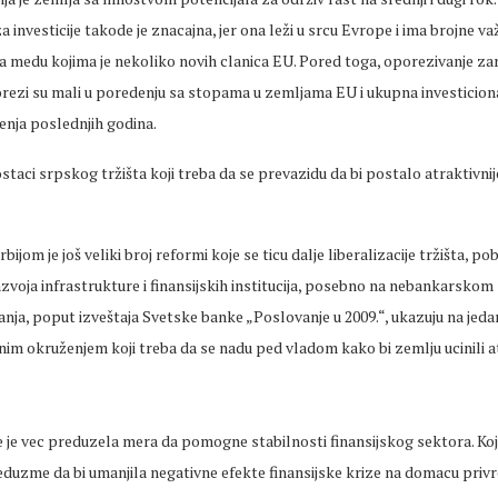
za investicije takode je znacajna, jer ona leži u srcu Evrope i ima brojne v
 medu kojima je nekoliko novih clanica EU. Pored toga, oporezivanje zar
rezi su mali u poredenju sa stopama u zemljama EU i ukupna investiciona
nja poslednjih godina.
staci srpskog tržišta koji treba da se prevazidu da bi postalo atraktivnij
bijom je još veliki broj reformi koje se ticu dalje liberalizacije tržišta, po
azvoja infrastrukture i finansijskih institucija, posebno na nebankarskom
anja, poput izveštaja Svetske banke „Poslovanje u 2009.“, ukazuju na jed
nim okruženjem koji treba da se nadu ped vladom kako bi zemlju ucinili a
e je vec preduzela mera da pomogne stabilnosti finansijskog sektora. K
eduzme da bi umanjila negativne efekte finansijske krize na domacu priv