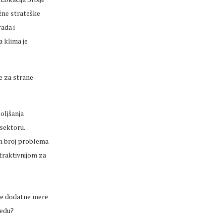
ažne strateške
ada i
 klima je
e za strane
boljšanja
 sektoru.
an broj problema
traktivnijom za
oje dodatne mere
redu?