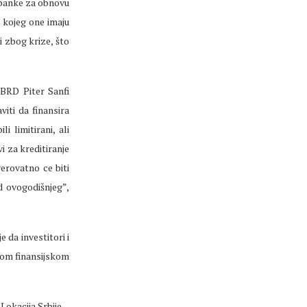
 banke za obnovu
g kojeg one imaju
i zbog krize, što
EBRD Piter Sanfi
iti da finansira
i limitirani, ali
i za kreditiranje
verovatno ce biti
d ovogodišnjeg”,
 da investitori i
om finansijskom
 Lokacija Srbije