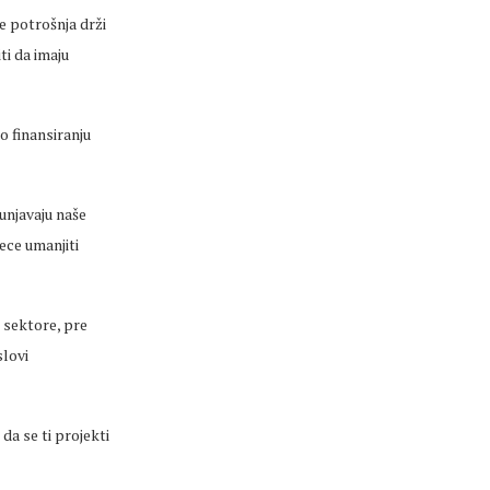
e potrošnja drži
ti da imaju
o finansiranju
unjavaju naše
ece umanjiti
e sektore, pre
slovi
da se ti projekti