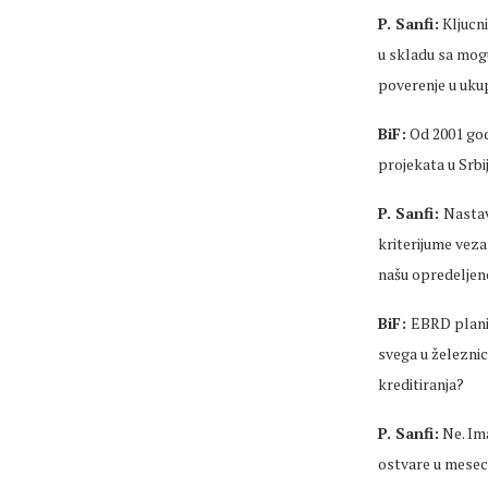
P. Sanfi:
Kljucni
u skladu sa mogu
poverenje u uku
BiF:
Od 2001 godi
projekata u Srbij
P. Sanfi:
Nastav
kriterijume veza
našu opredeljeno
BiF:
EBRD planir
svega u železnic
kreditiranja?
P. Sanfi:
Ne. Ima
ostvare u mesec