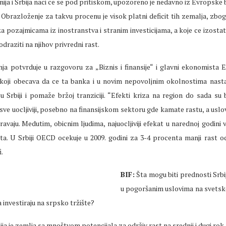
ija i Srbija naci ce se pod pritiskom, upozoreno je nedavno iz Evropske
 Obrazloženje za takvu procenu je visok platni deficit tih zemalja, zbo
a pozajmicama iz inostranstva i stranim investicijama, a koje ce izostat
odraziti na njihov privredni rast.
ja potvrduje u razgovoru za „Biznis i finansije“ i glavni ekonomista 
 koji obecava da ce ta banka i u novim nepovoljnim okolnostima nastav
 Srbiji i pomaže bržoj tranziciji. “Efekti kriza na region do sada su bil
sve uocljiviji, posebno na finansijskom sektoru gde kamate rastu, a uslov
avaju. Medutim, obicnim ljudima, najuocljiviji efekat u narednoj godini 
ta. U Srbiji OECD ocekuje u 2009. godini za 3-4 procenta manji rast o
i.
BIF:
Šta mogu biti prednosti Srbije
u pogoršanim uslovima na svetsk
a investiraju na srpsko tržište?
ja je zemlja sa mnoštvom potencijala za održiv rast na srednji i dugi rok.