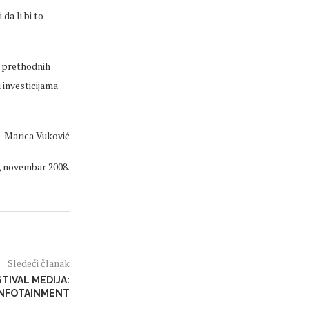
da li bi to
 prethodnih
 investicijama
Marica Vuković
9, novembar 2008.
Sledeći članak
TIVAL MEDIJA:
INFOTAINMENT