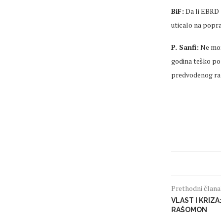
BiF:
Da li EBRD s
uticalo na popra
P. Sanfi:
Ne mož
godina teško po
predvodenog ra
Prethodni član
VLAST I KRIZ
RAŠOMON