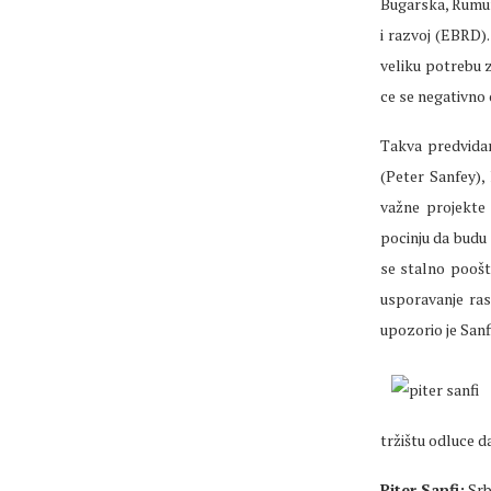
Bugarska, Rumun
i razvoj (EBRD).
veliku potrebu z
ce se negativno 
Takva predvidan
(Peter Sanfey),
važne projekte u
pocinju da budu 
se stalno pooštr
usporavanje ras
upozorio je Sanf
tržištu odluce d
Piter Sanfi:
Srbi