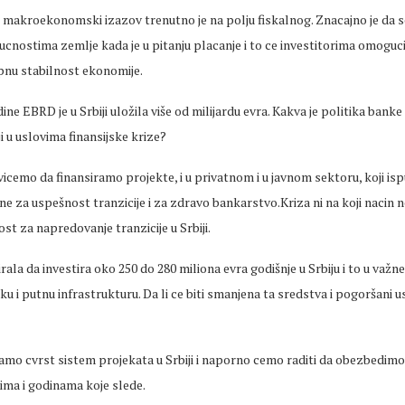
 makroekonomski izazov trenutno je na polju fiskalnog. Znacajno je da s
cnostima zemlje kada je u pitanju placanje i to ce investitorima omoguci
pnu stabilnost ekonomije.
ne EBRD je u Srbiji uložila više od milijardu evra. Kakva je politika banke 
i u uslovima finansijske krize?
icemo da finansiramo projekte, i u privatnom i u javnom sektoru, koji isp
ne za uspešnost tranzicije i za zdravo bankarstvo.Kriza ni na koji nacin n
st za napredovanje tranzicije u Srbiji.
ala da investira oko 250 do 280 miliona evra godišnje u Srbiju i to u važn
ku i putnu infrastrukturu. Da li ce biti smanjena ta sredstva i pogoršani u
mo cvrst sistem projekata u Srbiji i naporno cemo raditi da obezbedimo 
ima i godinama koje slede.