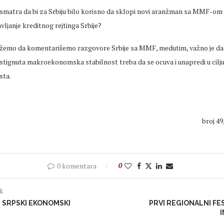
matra da bi za Srbiju bilo korisno da sklopi novi aranžman sa MMF-om i 
vljanje kreditnog rejtinga Srbije?
emo da komentarišemo razgovore Srbije sa MMF, medutim, važno je da
stignuta makroekonomska stabilnost treba da se ocuva i unapredi u cilju
sta.
broj 4
0 komentara
0
ak
A: SRPSKI EKONOMSKI
PRVI REGIONALNI FES