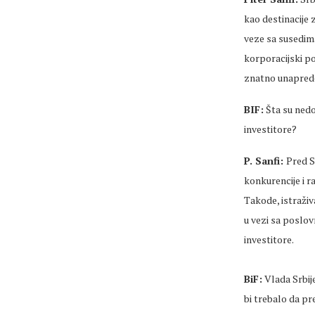
kao destinacije 
veze sa susedima
korporacijski po
znatno unaprede
BIF:
Šta su nedo
investitore?
P. Sanfi:
Pred Sr
konkurencije i r
Takode, istraživ
u vezi sa poslov
investitore.
BiF:
Vlada Srbij
bi trebalo da pr