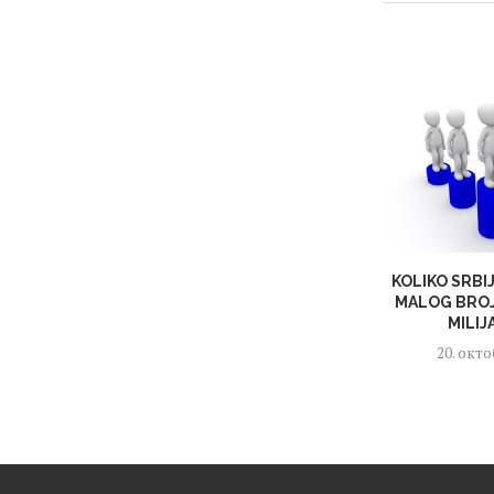
KOLIKO SRBI
MALOG BROJ
MILIJ
20. окто