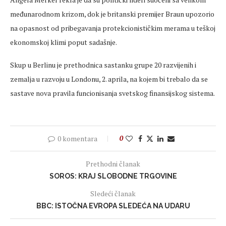
međunarodnom krizom, dok je britanski premijer Braun upozorio
na opasnost od pribegavanja protekcionističkim merama u teškoj
ekonomskoj klimi poput sadašnje.
Skup u Berlinu je prethodnica sastanku grupe 20 razvijenih i
zemalja u razvoju u Londonu, 2. aprila, na kojem bi trebalo da se
sastave nova pravila funcionisanja svetskog finansijskog sistema.
0 komentara
0
Prethodni članak
SOROS: KRAJ SLOBODNE TRGOVINE
Sledeći članak
BBC: ISTOČNA EVROPA SLEDEĆA NA UDARU