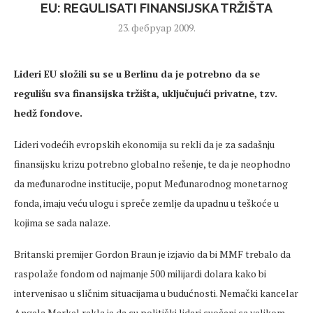
EU: REGULISATI FINANSIJSKA TRŽIŠTA
23. фебруар 2009.
Lideri EU složili su se u Berlinu da je potrebno da se
regulišu sva finansijska tržišta, uključujući privatne, tzv.
hedž fondove.
Lideri vodećih evropskih ekonomija su rekli da je za sadašnju
finansijsku krizu potrebno globalno rešenje, te da je neophodno
da međunarodne institucije, poput Međunarodnog monetarnog
fonda, imaju veću ulogu i spreče zemlje da upadnu u teškoće u
kojima se sada nalaze.
Britanski premijer Gordon Braun je izjavio da bi MMF trebalo da
raspolaže fondom od najmanje 500 milijardi dolara kako bi
intervenisao u sličnim situacijama u budućnosti. Nemački kancelar
Angela Merkel rekla je da su politički lideri suočeni sa velikom