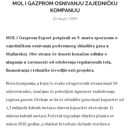
MOL I GAZPROM OSNIVANJU ZAJEDNIČKU
KOMPANIJU
10. март 2009.
MOL i Gazprom Export potpisali su 9. marta sporazum o
zajedničkom osnivanju podzemnog skladišta gasa u
Mađarskoj. Obe strane će doneti konačnu odluku o
ulaganju u zavisnosti od odobrenja regulatornih tela,
finansiranja i tehničke izvodljivosti projekta.
Nova kompanija, u kojoj će svaka od ugovornih strana imati 50-
odstotni udeo, značajno će poboljšati sigurnost snabdevanja
regiona gasom. Očekuje se da će skladište gasa imati kapacitet od
1,3 milijarde kubnih metara i dnevni kapacitet ekstrakcije 15
miliona kubnih metara. Početak izgradnje objekta planira se
nakon 2010. godine, a objekat bi trebalo da bude stavljen u