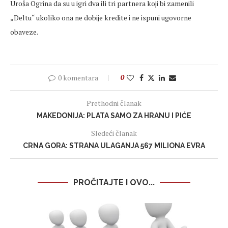
Uroša Ogrina da su u igri dva ili tri partnera koji bi zamenili
„Deltu“ ukoliko ona ne dobije kredite i ne ispuni ugovorne
obaveze.
0 komentara
0
Prethodni članak
MAKEDONIJA: PLATA SAMO ZA HRANU I PIĆE
Sledeći članak
CRNA GORA: STRANA ULAGANJA 567 MILIONA EVRA
PROČITAJTE I OVO...