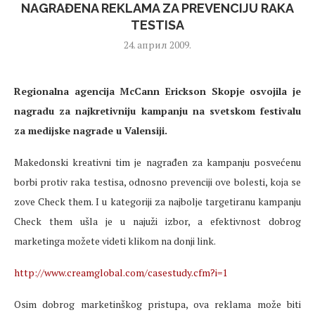
NAGRAĐENA REKLAMA ZA PREVENCIJU RAKA
TESTISA
24. април 2009.
Regionalna agencija McCann Erickson Skopje osvojila je
nagradu za najkretivniju kampanju na svetskom festivalu
za medijske nagrade u Valensiji.
Makedonski kreativni tim je nagrađen za kampanju posvećenu
borbi protiv raka testisa, odnosno prevenciji ove bolesti, koja se
zove Check them. I u kategoriji za najbolje targetiranu kampanju
Check them ušla je u najuži izbor, a efektivnost dobrog
marketinga možete videti klikom na donji link.
http://www.creamglobal.com/casestudy.cfm?i=1
Osim dobrog marketinškog pristupa, ova reklama može biti