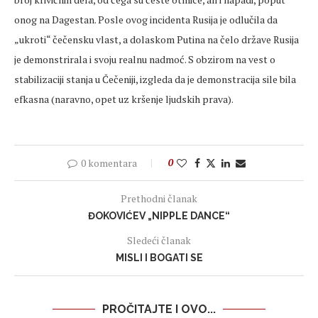
onog na Dagestan. Posle ovog incidenta Rusija je odlučila da
„ukroti“ čečensku vlast, a dolaskom Putina na čelo države Rusija
je demonstrirala i svoju realnu nadmoć. S obzirom na vest o
stabilizaciji stanja u Čečeniji, izgleda da je demonstracija sile bila
efkasna (naravno, opet uz kršenje ljudskih prava).
0 komentara
0
Prethodni članak
ĐOKOVIĆEV „NIPPLE DANCE“
Sledeći članak
MISLI I BOGATI SE
PROČITAJTE I OVO...