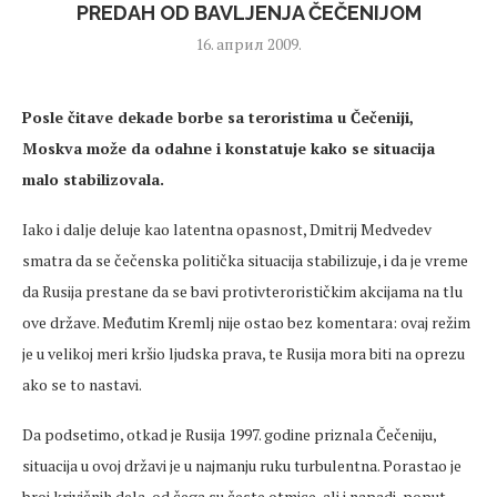
PREDAH OD BAVLJENJA ČEČENIJOM
16. април 2009.
Posle čitave dekade borbe sa teroristima u Čečeniji,
Moskva može da odahne i konstatuje kako se situacija
malo stabilizovala.
Iako i dalje deluje kao latentna opasnost, Dmitrij Medvedev
smatra da se čečenska politička situacija stabilizuje, i da je vreme
da Rusija prestane da se bavi protivterorističkim akcijama na tlu
ove države. Međutim Kremlj nije ostao bez komentara: ovaj režim
je u velikoj meri kršio ljudska prava, te Rusija mora biti na oprezu
ako se to nastavi.
Da podsetimo, otkad je Rusija 1997. godine priznala Čečeniju,
situacija u ovoj državi je u najmanju ruku turbulentna. Porastao je
broj krivičnih dela, od čega su česte otmice, ali i napadi, poput