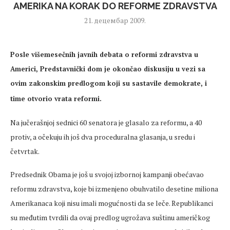
AMERIKA NA KORAK DO REFORME ZDRAVSTVA
21. децембар 2009.
Posle višemesečnih javnih debata o reformi zdravstva u
Americi, Predstavnički dom je okončao diskusiju u vezi sa
ovim z
akonskim predlogom koji su sastavile demokrate, i
time otvorio vrata reformi.
Na jučerašnjoj sednici 60 senatora je glasalo za reformu, a 40
protiv, a očekuju ih još dva proceduralna glasanja, u sredu i
četvrtak.
Predsednik Obama je još u svojoj izbornoj kampanji obećavao
reformu zdravstva, koje bi izmenjeno obuhvatilo desetine miliona
Amerikanaca koji nisu imali mogućnosti da se leče. Republikanci
su međutim tvrdili da ovaj predlog ugrožava suštinu američkog