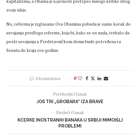
kapitalizma, a Obama je u javnosti pretrpeo mnoge kritike zbog
svoje ideje.
No, reforma je izglasana. Ova Obamina pobeda je samo korak do
usvajanja predloga reforme, koja bi, kako se on nada, trebalo da
posle usvajanja u Predstavničkom domu bude potvrđena i u
Senatu do kraja ove godine.
0 komentara
0
Prethodni članak
JOŠ TRI „GROBARA“ IZA BRAVE
Sledeći članak
KĆERKE INOSTRANIH BANAKA U SRBIJI MIMOIŠLI
PROBLEMI