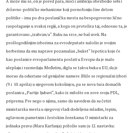
A može mu se, on je pored para, moći i ambicija obezbedio sebi i
državno-političke mehanizme koji pornofoniju čine delom
politike – ima po dva poslanička mesta na bespogovorno lično
raspolaganje u svakoj regiji, a koga on protežira taj, odnosno ta, je
garantovano „izabran/a“. Ruku na srce, ne baš uvek. Na
prošlogodišnjim izborima za evrodeputate naložio je svojim
kerberima da mu naprave pozamašan „buket“ lepotica koje će
kao poslanice evroparlamenta poslati u Evropu da je malo
ulepšaju i razmrdaju. Međutim, digla se takva buka u EU, da je
morao da odustane od genijalne namere. Bliže se regionalni izbori
(9. i 10. aprila) u njegovom kokošinjcu, pa se nova tura domaćih
poslanica „Partije ljubavi“, kako iz milošte on zove svoju PDL,
priprema. Pre nego o njima, samo da navedem da su četiri
ministarska mesta u njegovoj vladi dodeljena mladim, lepim,
uglavnom pametnim i žestokim ženskama. O ministarki za
jednaka prava (Mara Karfanja) priložio sam (u 12. nastavku: