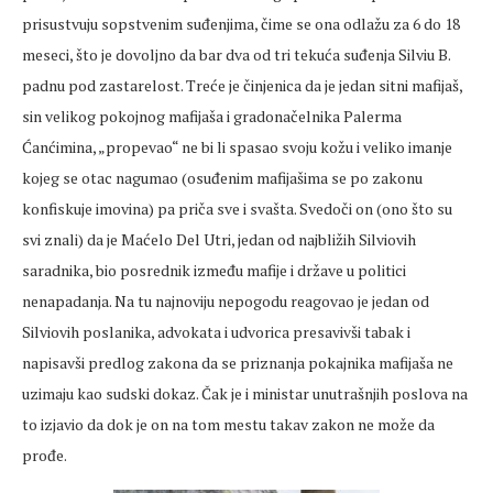
prisustvuju sopstvenim suđenjima, čime se ona odlažu za 6 do 18
meseci, što je dovoljno da bar dva od tri tekuća suđenja Silviu B.
padnu pod zastarelost. Treće je činjenica da je jedan sitni mafijaš,
sin velikog pokojnog mafijaša i gradonačelnika Palerma
Ćanćimina, „propevao“ ne bi li spasao svoju kožu i veliko imanje
kojeg se otac nagumao (osuđenim mafijašima se po zakonu
konfiskuje imovina) pa priča sve i svašta. Svedoči on (ono što su
svi znali) da je Maćelo Del Utri, jedan od najbližih Silviovih
saradnika, bio posrednik između mafije i države u politici
nenapadanja. Na tu najnoviju nepogodu reagovao je jedan od
Silviovih poslanika, advokata i udvorica presavivši tabak i
napisavši predlog zakona da se priznanja pokajnika mafijaša ne
uzimaju kao sudski dokaz. Čak je i ministar unutrašnjih poslova na
to izjavio da dok je on na tom mestu takav zakon ne može da
prođe.