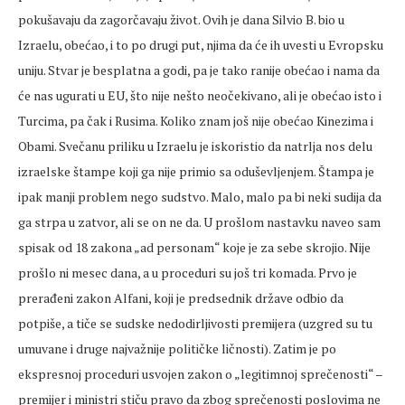
pokušavaju da zagorčavaju život. Ovih je dana Silvio B. bio u
Izraelu, obećao, i to po drugi put, njima da će ih uvesti u Evropsku
uniju. Stvar je besplatna a godi, pa je tako ranije obećao i nama da
će nas ugurati u EU, što nije nešto neočekivano, ali je obećao isto i
Turcima, pa čak i Rusima. Koliko znam još nije obećao Kinezima i
Obami. Svečanu priliku u Izraelu je iskoristio da natrlja nos delu
izraelske štampe koji ga nije primio sa oduševljenjem. Štampa je
ipak manji problem nego sudstvo. Malo, malo pa bi neki sudija da
ga strpa u zatvor, ali se on ne da. U prošlom nastavku naveo sam
spisak od 18 zakona „ad personam“ koje je za sebe skrojio. Nije
prošlo ni mesec dana, a u proceduri su još tri komada. Prvo je
prerađeni zakon Alfani, koji je predsednik države odbio da
potpiše, a tiče se sudske nedodirljivosti premijera (uzgred su tu
umuvane i druge najvažnije političke ličnosti). Zatim je po
ekspresnoj proceduri usvojen zakon o „legitimnoj sprečenosti“ –
premijer i ministri stiču pravo da zbog sprečenosti poslovima ne