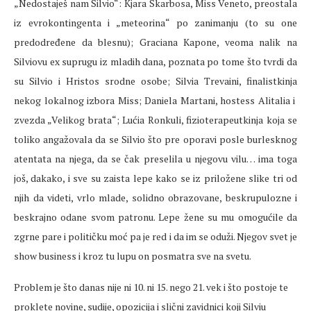
„Nedostaješ nam Silvio“: Kjara Skarbosa, Miss Veneto, preostala
iz evrokontingenta i „meteorina“ po zanimanju (to su one
predodređene da blesnu); Graciana Kapone, veoma nalik na
Silviovu ex suprugu iz mladih dana, poznata po tome što tvrdi da
su Silvio i Hristos srodne osobe; Silvia Trevaini, finalistkinja
nekog lokalnog izbora Miss; Daniela Martani, hostess Alitalia i
zvezda „Velikog brata“; Lućia Ronkuli, fizioterapeutkinja koja se
toliko angažovala da se Silvio što pre oporavi posle burlesknog
atentata na njega, da se čak preselila u njegovu vilu… ima toga
još, dakako, i sve su zaista lepe kako se iz priložene slike tri od
njih da videti, vrlo mlade, solidno obrazovane, beskrupulozne i
beskrajno odane svom patronu. Lepe žene su mu omogućile da
zgrne pare i političku moć pa je red i da im se oduži. Njegov svet je
show business i kroz tu lupu on posmatra sve na svetu.
Problem je što danas nije ni 10. ni 15. nego 21. vek i što postoje te
proklete novine, sudije, opozicija i slični zavidnici koji Silviu