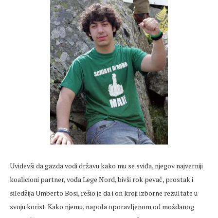
Uvidevši da gazda vodi državu kako mu se sviđa, njegov najverniji
koalicioni partner, vođa Lege Nord, bivši rok pevač, prostak i
siledžija Umberto Bosi, rešio je da i on kroji izborne rezultate u
svoju korist. Kako njemu, napola oporavljenom od moždanog