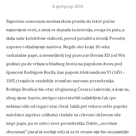
8. фебруар 2010.
Suprotno osnovnom novinarskom pravilu da tekst počne
najnovijom vesti, a meni se dopada ta inverzija, ovoga ću puta, u
duhu naše kolektivne slabosti, povod poražiti u istoriji. Povod je
zapravo i objašnjenje naslova: Negde oko kraja 10. veka
raskalašne pape, a utemeljitelj tog pravca je Đovani XII (od 954.
godine) pa do vrhunca bludnog života na papskom dvoru pod
špancem Rodrigom Borđa, kao papom Aleksandrom VI (1431 –
1503.) trajalo je razdoblje zvanično nazvano pornokratija.
Rodrigo Borđa je bio otac zloglasnog Ćezara i Lukrecije, u koju su,
zbog njene lepote, intriga i razvrata bili zaljubljeni čak (po
nekima i više od toga) i otac i brat. Jakih pet vekova vešte papske
naložnice (uprkos celibatu) vladale su crkvom i državom više
nego pape, pa se zato i zove pornokratija. Dakle, „secolum
obscurum“ (mračni srednji vek) ni sa te strane nije bio nezanimljiv