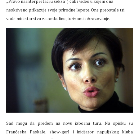
„Pravo na interpretaciju seksa“) čak i video u kojem ona
neskriveno prikazuje svoje prirodne lepote. One preostale tri
vode ministarstva za omladinu, turizam i obrazovanje.
Sad mogu da pređem na novu izbornu turu. Na spisku su
Franćeska Paskale, show-gerl i inicijator napuljskog kluba