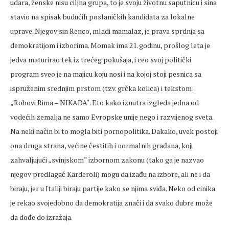
udara, ženske nisu ciljna grupa, to je svoju životnu saputnicu i sina
stavio na spisak budućih poslaničkih kandidata za lokalne
uprave. Njegov sin Renco, mladi mamalaz, je prava sprdnja sa
demokratijom i izborima. Momak ima 21. godinu, prošlog leta je
jedva maturirao tek iz trećeg pokušaja, i ceo svoj politički
program sveo je na majicu koju nosi i na kojoj stoji pesnica sa
ispruženim srednjim prstom (tzv. grčka kolica) i tekstom:
„Robovi Rima – NIKADA“. Eto kako iznutra izgleda jedna od
vodećih zemalja ne samo Evropske unije nego i razvijenog sveta.
Na neki način bi to mogla biti pornopolitika. Dakako, uvek postoji
ona druga strana, većine čestitih i normalnih građana, koji
zahvaljujući „svinjskom“ izbornom zakonu (tako ga je nazvao
njegov predlagač Karderoli) mogu da izađu na izbore, ali ne i da
biraju, jer u Italiji biraju partije kako se njima sviđa. Neko od cinika
je rekao svojedobno da demokratija znači i da svako đubre može
da dođe do izražaja.