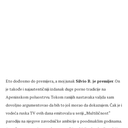
Eto dođosmo do premijera, a moj junak
Silvio B. je premijer
. On
je takođe i najautentičniji izdanak duge porno tradicije na
Apeninskom poluostrvu. Tokom ranijih nastavaka valjda sam
dovoljno argumentovao da bih to još morao da dokazujem. Čak je i
vodeća ruska TV ovih dana emitovala u seriji „Multiličnost“
parodiju na njegove zavodničke ambicije u poodmaklim godinama.