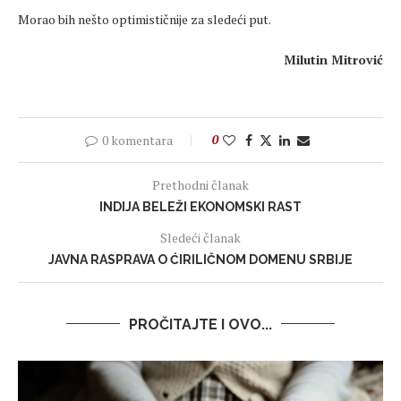
Morao bih nešto optimističnije za sledeći put.
Milutin Mitrović
0 komentara
0
Prethodni članak
INDIJA BELEŽI EKONOMSKI RAST
Sledeći članak
JAVNA RASPRAVA O ĆIRILIČNOM DOMENU SRBIJE
PROČITAJTE I OVO...