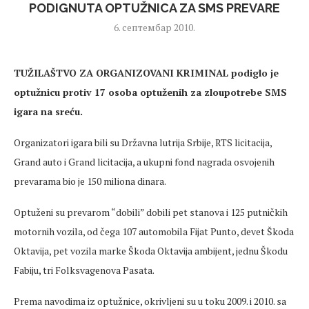
PODIGNUTA OPTUŽNICA ZA SMS PREVARE
6. септембар 2010.
TUŽILAŠTVO ZA ORGANIZOVANI KRIMINAL podiglo je
optužnicu protiv 17 osoba optuženih za zloupotrebe SMS
igara na sreću.
Organizatori igara bili su Državna lutrija Srbije, RTS licitacija,
Grand auto i Grand licitacija, a ukupni fond nagrada osvojenih
prevarama bio je 150 miliona dinara.
Optuženi su prevarom “dobili” dobili pet stanova i 125 putničkih
motornih vozila, od čega 107 automobila Fijat Punto, devet Škoda
Oktavija, pet vozila marke Škoda Oktavija ambijent, jednu Škodu
Fabiju, tri Folksvagenova Pasata.
Prema navodima iz optužnice, okrivljeni su u toku 2009. i 2010. sa