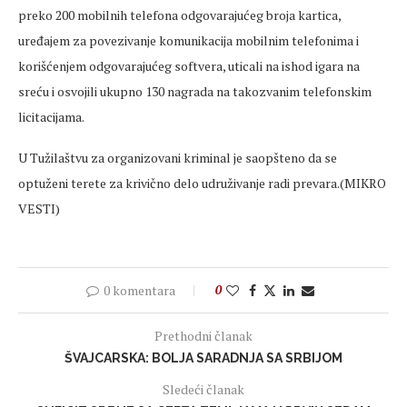
preko 200 mobilnih telefona odgovarajućeg broja kartica,
uređajem za povezivanje komunikacija mobilnim telefonima i
korišćenjem odgovarajućeg softvera, uticali na ishod igara na
sreću i osvojili ukupno 130 nagrada na takozvanim telefonskim
licitacijama.
U Tužilaštvu za organizovani kriminal je saopšteno da se
optuženi terete za krivično delo udruživanje radi prevara.(MIKRO
VESTI)
0 komentara
0
Prethodni članak
ŠVAJCARSKA: BOLJA SARADNJA SA SRBIJOM
Sledeći članak