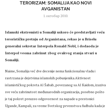
TERORIZAM: SOMALIJA KAO NOVI
AVGANISTAN
1. октобар 2010.
Islamski ekstremisti u Somaliji uskoro će predstavljati veću
terorističku pretnju od Avganistana
, rekao je u Briselu
generalni sekretar Interpola Ronald Nobl, i dodaoda je
Interpol veoma zabrinut zbog ovakvog stanja stvari u
Somaliji.
Naime, Somalija već dve decenije nema funkcionalnu vladu i
rastrzana je dejstvima islamskih pobunjenika.Aktivnost
islamističkog pokreta Al Šabab, povezanog sa Al Kaidom, izaziva
sve veću zabrinutost međunarodnih organizacija, posebno pošto
je taj pokret preuzeo odgovornost za napade u prestonici
Ugande, Kampali, za vreme Svetskog prvenstva u fudbalu kada je