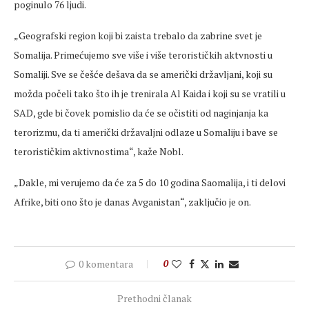
poginulo 76 ljudi.
„Geografski region koji bi zaista trebalo da zabrine svet je
Somalija. Primećujemo sve više i više terorističkih aktvnosti u
Somaliji. Sve se češće dešava da se američki državljani, koji su
možda počeli tako što ih je trenirala Al Kaida i koji su se vratili u
SAD, gde bi čovek pomislio da će se očistiti od naginjanja ka
terorizmu, da ti američki državaljni odlaze u Somaliju i bave se
terorističkim aktivnostima“, kaže Nobl.
„Dakle, mi verujemo da će za 5 do 10 godina Saomalija, i ti delovi
Afrike, biti ono što je danas Avganistan“, zaključio je on.
0 komentara
0
Prethodni članak