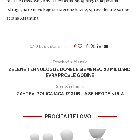
rastuće troškove goriva i bezbednosnog pregleda pošiljki.
Istraga, na osnovu koje su izrečene kazne, sprovedena je sa obe
strane Atlantika.
0 komentara
0
Prethodni članak
ZELENE TEHNOLOGIJE DONELE SIEMENSU 28 MILIJARDI
EVRA PROŠLE GODINE
Sledeći članak
ZAHTEVI POLICAJACA: IZGUBILA SE NEGDE NULA
PROČITAJTE I OVO...