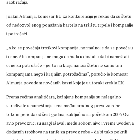
saobraćaja.
Joakin Almunja, komesar EU za konkurenciju je rekao da su štetu
od nedozvoljenog ponašanja kartela na tržištu trpele i kompanije
i potrošači.
„Ako se povećaju troškovi kompanija, normalno je da se povećaju
i cene. Ali kompanije ne mogu da budu u dosluhu da bi nameštali
cene za potrošače – jer to na kraju nanosi štetu ne samo tim
kompanijama nego i krajnjim potrošačima“, poručio je komesar
Almunja povodom novčanih kazni koje je u utorak izrekla EK.
Prema rečima analitičara, kažnjene kompanije su nelegalno
sarađivale u nameštanju cena međunarodnog prevoza robe
tokom perioda od šest godina, zaključno sa početkom 2006. Ovi
avio prevoznici su usaglašavali među sobom nivo i vreme uvođenja
dodatnih troškova na tarife za prevoz robe – da bi tako pokrili