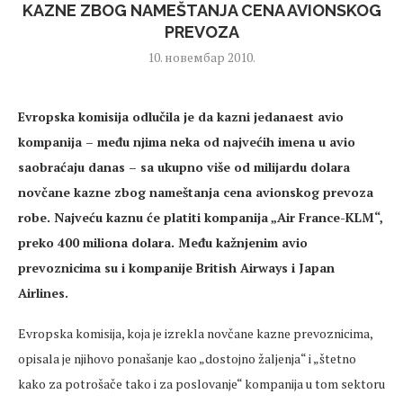
KAZNE ZBOG NAMEŠTANJA CENA AVIONSKOG
PREVOZA
10. новембар 2010.
Evropska komisija odlučila je da kazni jedanaest avio
kompanija – među njima neka od najvećih imena u avio
saobraćaju danas – sa ukupno više od milijardu dolara
novčane kazne zbog nameštanja cena avionskog prevoza
robe
. Najveću kaznu će platiti kompanija „Air France-KLM“,
preko 400 miliona dolara. Među kažnjenim avio
prevoznicima su i kompanije British Airways i Japan
Airlines.
Evropska komisija, koja je izrekla novčane kazne prevoznicima,
opisala je njihovo ponašanje kao „dostojno žaljenja“ i „štetno
kako za potrošače tako i za poslovanje“ kompanija u tom sektoru