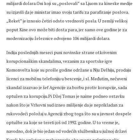
milijardi dolara.Oni koji su „poslovali” sa Ljuom za kineske medije
su izjavili da je ministar imao svoju tarifu za parafiranje poslova.
„Reket” je iznosio četiri odsto vrednosti posla. U zemlji velikoj
poput Kine ovo može biti dosta para, jer samo ove godine je za
modernizaciju železnice odvojeno 106 milijardi dolara.
Indija poslednjih meseci puni novinske strane otkrivenim
korupcionaškim skandalima, vezanim za sportske igre
Komonvelta koje su prošle godine održane u Nju Delhiju, prodaju
licenci za mobilnu telefoniju u bescenje, i sl. Međutim, nečuveni
skandal izazvao je šef Agencije za borbu protiv korupcije, sada
optužen za korupciju.Pi Džej Tomas je naime podneo ostavku
nakon što je Vrhovni sud izneo mišljenje da je neprikladan za
rukovodeći položaj u Agenciji zbog toga što su u javnost dospele
optužbe za koje se tereti još od 1992. godine. U to vreme je,
navodno, dok je bio jedan od vodećih službenika u južnoj državi
Kerali, bio upleten u malverzacije oko uvoza palminog ulja.