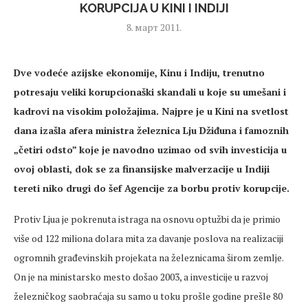
KORUPCIJA U KINI I INDIJI
8. март 2011.
Dve vodeće azijske ekonomije, Kinu i Indiju, trenutno
potresaju veliki korupcionaški skandali u koje su umešani i
kadrovi na visokim položajima. Najpre je u Kini na svetlost
dana izašla afera ministra železnica Lju Džiđuna i famoznih
„četiri odsto” koje je navodno uzimao od svih investicija u
ovoj oblasti, dok se za finansijske malverzacije u Indiji
tereti niko drugi do šef Agencije za borbu protiv korupcije
.
Protiv Ljua je pokrenuta istraga na osnovu optužbi da je primio
više od 122 miliona dolara mita za davanje poslova na realizaciji
ogromnih građevinskih projekata na železnicama širom zemlje.
On je na ministarsko mesto došao 2003, a investicije u razvoj
železničkog saobraćaja su samo u toku prošle godine prešle 80