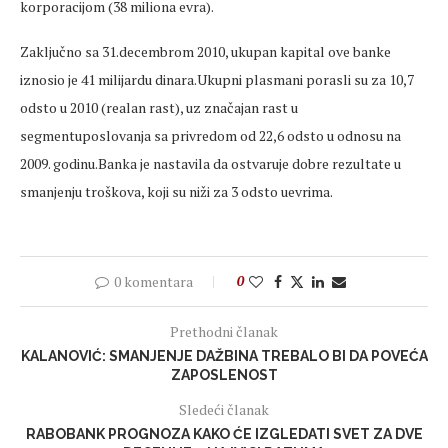
korporacijom (38 miliona evra).
Zaključno sa 31.decembrom 2010, ukupan kapital ove banke
iznosio je 41 milijardu dinara.Ukupni plasmani porasli su za 10,7
odsto u 2010 (realan rast), uz značajan rast u
segmentuposlovanja sa privredom od 22,6 odsto u odnosu na
2009. godinu.Banka je nastavila da ostvaruje dobre rezultate u
smanjenju troškova, koji su niži za 3 odsto uevrima.
0 komentara
0
Prethodni članak
KALANOVIĆ: SMANJENJE DAŽBINA TREBALO BI DA POVEĆA
ZAPOSLENOST
Sledeći članak
RABOBANK PROGNOZA KAKO ĆE IZGLEDATI SVET ZA DVE