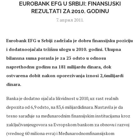
EUROBANK EFG U SRBIJI: FINANSIJSKI
REZULTATI ZA 2010. GODINU
7. април 2011.
Eurobank EFG u Srbiji zadržala je dobru finansijsku poziciju
i dodatnoojačala tržišnu ulogu u 2010. godini. Ukupna
bilansna suma porasla je za 23 odsto u odnosu
naprethodnu godinu na 181 milijardu dinara, dok
ostvarena dobit nakon oporezivanja iznosi 2,6milijardi
dinara
.
Banka je dodatno ojačala likvidnost u 2010, uz rast realnih
depozita od 6,9 odsto, na 83,6 milijardidinara. Nastavila je da
tesno sarađuje sa međunarodnim finansijskim institucijama kroz
zaključivanjeugovora sa Evropskom bankom za obnovu i razvoj
(vrednog 60 miliona evra) i Međunarodnomfinansijskom