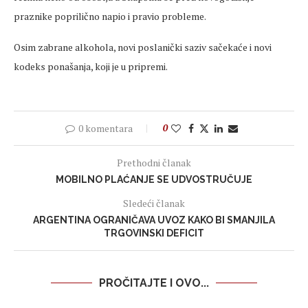
praznike poprilično napio i pravio probleme.
Osim zabrane alkohola, novi poslanički saziv sačekaće i novi
kodeks ponašanja, koji je u pripremi.
0 komentara
0
Prethodni članak
MOBILNO PLAĆANJE SE UDVOSTRUČUJE
Sledeći članak
ARGENTINA OGRANIČAVA UVOZ KAKO BI SMANJILA
TRGOVINSKI DEFICIT
PROČITAJTE I OVO...