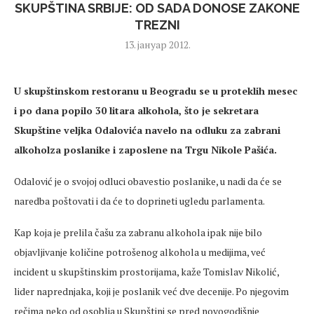
SKUPŠTINA SRBIJE: OD SADA DONOSE ZAKONE
TREZNI
13. јануар 2012.
U skupštinskom restoranu u Beogradu se u proteklih mesec
i po dana popilo 30 litara alkohola, što je sekretara
Skupštine veljka Odalovića navelo na odluku za zabrani
alkoholza poslanike i zaposlene na Trgu Nikole Pašića.
Odalović je o svojoj odluci obavestio poslanike, u nadi da će se
naredba poštovati i da će to doprineti ugledu parlamenta.
Kap koja je prelila čašu za zabranu alkohola ipak nije bilo
objavljivanje količine potrošenog alkohola u medijima, već
incident u skupštinskim prostorijama, kaže Tomislav Nikolić,
lider naprednjaka, koji je poslanik već dve decenije. Po njegovim
rečima neko od osoblja u Skupštini se pred novogodišnje