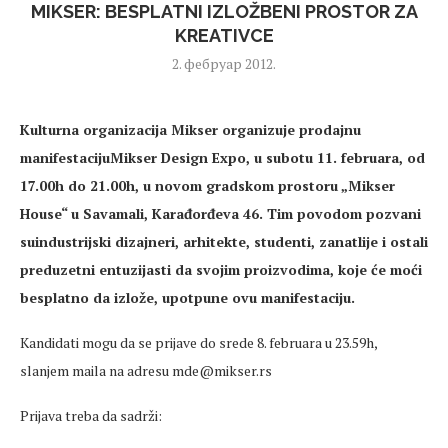
MIKSER: BESPLATNI IZLOŽBENI PROSTOR ZA
KREATIVCE
2. фебруар 2012.
Kulturna organizacija Mikser organizuje prodajnu
manifestacijuMikser Design Expo, u subotu 11. februara, od
17.00h do 21.00h, u novom gradskom prostoru „Mikser
House“ u Savamali, Karađorđeva 46. Tim povodom pozvani
suindustrijski dizajneri, arhitekte, studenti, zanatlije i ostali
preduzetni entuzijasti da svojim proizvodima, koje će moći
besplatno da izlože, upotpune ovu manifestaciju.
Kandidati mogu da se prijave do srede 8. februara u 23.59h,
slanjem maila na adresu mde@mikser.rs
Prijava treba da sadrži: