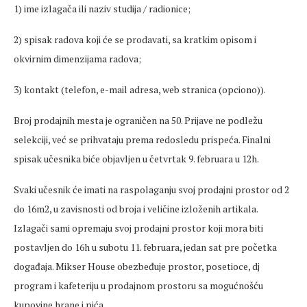
1) ime izlagača ili naziv studija / radionice;
2) spisak radova koji će se prodavati, sa kratkim opisom i
okvirnim dimenzijama radova;
3) kontakt (telefon, e-mail adresa, web stranica (opciono)).
Broj prodajnih mesta je ograničen na 50. Prijave ne podležu
selekciji, već se prihvataju prema redosledu prispeća. Finalni
spisak učesnika biće objavljen u četvrtak 9. februara u 12h.
Svaki učesnik će imati na raspolaganju svoj prodajni prostor od 2
do 16m2, u zavisnosti od broja i veličine izloženih artikala.
Izlagači sami opremaju svoj prodajni prostor koji mora biti
postavljen do 16h u subotu 11. februara, jedan sat pre početka
događaja. Mikser House obezbeđuje prostor, posetioce, dj
program i kafeteriju u prodajnom prostoru sa mogućnošću
kupovine hrane i pića.