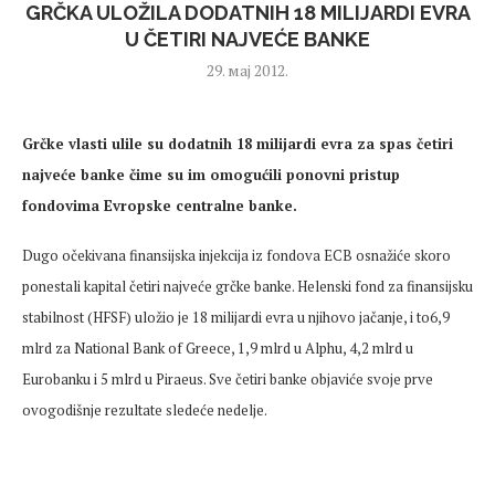
GRČKA ULOŽILA DODATNIH 18 MILIJARDI EVRA
U ČETIRI NAJVEĆE BANKE
29. мај 2012.
Grčke vlasti ulile su dodatnih 18 milijardi evra za spas četiri
najveće banke čime su im omogućili ponovni pristup
fondovima Evropske centralne banke.
Dugo očekivana finansijska injekcija iz fondova ECB osnažiće skoro
ponestali kapital četiri najveće grčke banke. Helenski fond za finansijsku
stabilnost (HFSF) uložio je 18 milijardi evra u njihovo jačanje, i to
6,9
mlrd za National Bank of Greece, 1,9 mlrd u Alphu, 4,2 mlrd u
Eurobanku i 5 mlrd u Piraeus. Sve četiri banke objaviće svoje prve
ovogodišnje rezultate sledeće nedelje.