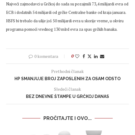
Najveći zajmodavci u Grčkoj do sada su pozajmili 73,4 milijardi evra od
ECB i dodatnih 54 milijardi od grčke Centralne banke od kraja januara.
HSFS bi trebalo da ulije još 50 milijardi evra u skorije vreme, u okviru
programa pomoći vrednog 130 mlrd evra za spas grčkih banaka.
0 komentara
0
Prethodni članak
HP SMANJUJE BROJ ZAPOSLENIH ZA OSAM ODSTO
Sledeći članak
BEZ DNEVNE ŠTAMPE U GRČKOJ DANAS
PROČITAJTE I OVO...