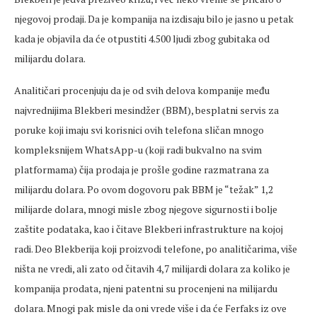
njegovoj prodaji. Da je kompanija na izdisaju bilo je jasno u petak
kada je objavila da će otpustiti 4.500 ljudi zbog gubitaka od
milijardu dolara.
Analitičari procenjuju da je od svih delova kompanije među
najvrednijima Blekberi mesindžer (BBM), besplatni servis za
poruke koji imaju svi korisnici ovih telefona sličan mnogo
kompleksnijem WhatsApp-u (koji radi bukvalno na svim
platformama) čija prodaja je prošle godine razmatrana za
milijardu dolara. Po ovom dogovoru pak BBM je “težak” 1,2
milijarde dolara, mnogi misle zbog njegove sigurnosti i bolje
zaštite podataka, kao i čitave Blekberi infrastrukture na kojoj
radi. Deo Blekberija koji proizvodi telefone, po analitičarima, više
ništa ne vredi, ali zato od čitavih 4,7 milijardi dolara za koliko je
kompanija prodata, njeni patentni su procenjeni na milijardu
dolara. Mnogi pak misle da oni vrede više i da će Ferfaks iz ove