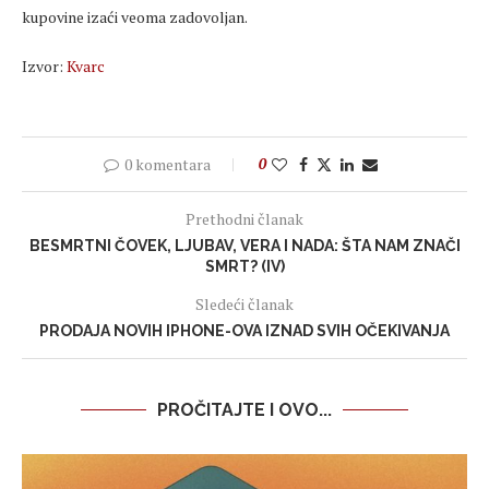
kupovine izaći veoma zadovoljan.
Izvor:
Kvarc
0 komentara
0
Prethodni članak
BESMRTNI ČOVEK, LJUBAV, VERA I NADA: ŠTA NAM ZNAČI
SMRT? (IV)
Sledeći članak
PRODAJA NOVIH IPHONE-OVA IZNAD SVIH OČEKIVANJA
PROČITAJTE I OVO...