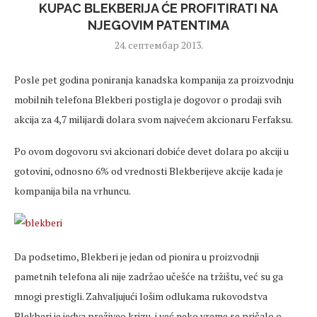
KUPAC BLEKBERIJA ĆE PROFITIRATI NA
NJEGOVIM PATENTIMA
24. септембар 2013.
Posle pet godina poniranja kanadska kompanija za proizvodnju
mobilnih telefona Blekberi postigla je dogovor o prodaji svih
akcija za 4,7 milijardi dolara svom najvećem akcionaru Ferfaksu.
Po ovom dogovoru svi akcionari dobiće devet dolara po akciji u
gotovini, odnosno 6% od vrednosti Blekberijeve akcije kada je
kompanija bila na vrhuncu.
Da podsetimo, Blekberi je jedan od pionira u proizvodnji
pametnih telefona ali nije zadržao učešće na tržištu, već su ga
mnogi prestigli. Zahvaljujući lošim odlukama rukovodstva
Blekberi je jedva preživeo krizu, i već neko vreme se pričalo o