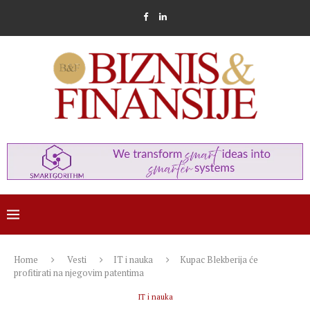
Home
Vesti
IT i nauka
Kupac Blekberija će
profitirati na njegovim patentima
IT i nauka