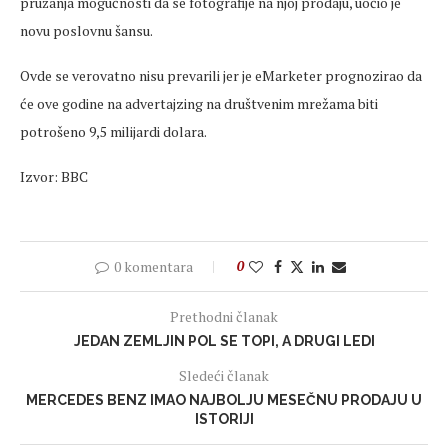
pružanja mogućnosti da se fotografije na njoj prodaju, uočio je
novu poslovnu šansu.
Ovde se verovatno nisu prevarili jer je eMarketer prognozirao da
će ove godine na advertajzing na društvenim mrežama biti
potrošeno 9,5 milijardi dolara.
Izvor: BBC
0 komentara
0
Prethodni članak
JEDAN ZEMLJIN POL SE TOPI, A DRUGI LEDI
Sledeći članak
MERCEDES BENZ IMAO NAJBOLJU MESEČNU PRODAJU U
ISTORIJI