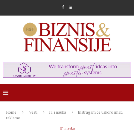
Home
Vesti
IT i nauka
Instragam će uskoro imati
reklame
IT i nauka