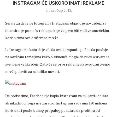
INSTRAGAM ĆE USKORO IMATI REKLAME
4. октобар 2013.
Servis za deljenje fotografija Instagram objavio je novu ideju za
finansiranje pomoću reklama koje će prvo biti vidljive američkim
korisnicima ove društvene mreže.
Iz Instagrama kažu da je cilj da ova kompanija počne da posluje
na održivim temeljima kako bi ubuduće mogle da budu ostvarene
sve njene velike ideje. Zato će se prve reklame na ovoj društvenoj
mreži pojaviti za nekoliko meseci.
Da podsetimo, Facebook je kupio Instagram za milijardu dolara
ali nikada od njega nije zaradio. Instagram sada ima 150 miliona
korisnika i posle jednog propalog pokušaja da profitira od