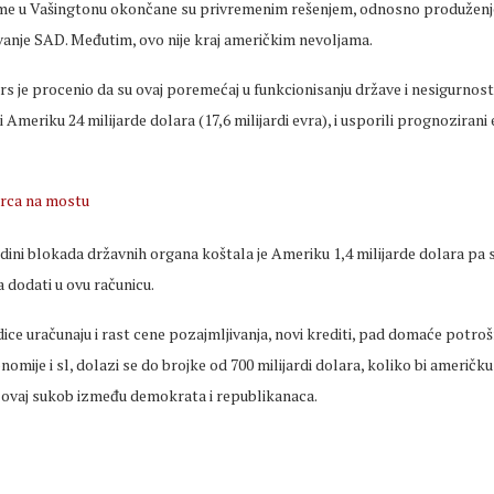
me u Vašingtonu okončane su privremenim rešenjem, odnosno produžen
vanje SAD. Međutim, ovo nije kraj američkim nevoljama.
 je procenio da su ovaj poremećaj u funkcionisanju države i nesigurnost
 Ameriku 24 milijarde dolara (17,6 milijardi evra), i usporili prognoziran
godini blokada državnih organa koštala je Ameriku 1,4 milijarde dolara pa 
a dodati u ovu računicu.
ice uračunaju i rast cene pozajmljivanja, novi krediti, pad domaće potro
omije i sl, dolazi se do brojke od 700 milijardi dolara, koliko bi američk
ovaj sukob između demokrata i republikanaca.