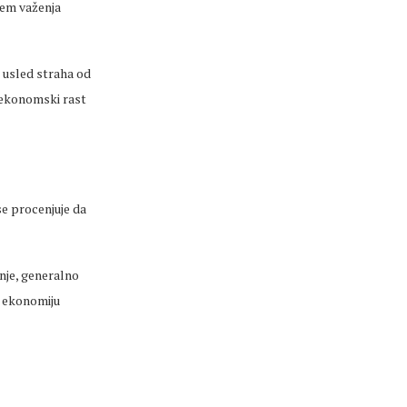
jem važenja
 usled straha od
i ekonomski rast
se procenjuje da
šnje, generalno
u ekonomiju