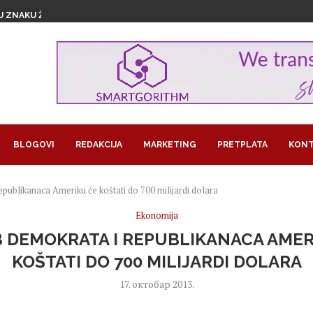
U ZNAKU ŽENSKOG...
1,29 MILIJARDI EVRA...
GROŽAVA PRINOSE, KAKO NAVODNJAVATI USEVE...
RA U BITKOINIMA IZ JEDNOG...
LOM SLADOLEDA
 POSAO I POSTALA SARAČ
REUZEO RAIFFEISEN
MA KORISTI OD LAŽNIH OGLASA...
JEDAN PAPAGAJ
BLOGOVI
REDAKCIJA
MARKETING
PRETPLATA
KONT
publikanaca Ameriku će koštati do 700 milijardi dolara
Ekonomija
 DEMOKRATA I REPUBLIKANACA AMER
KOŠTATI DO 700 MILIJARDI DOLARA
17. октобар 2013.