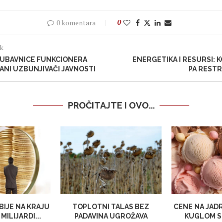
0 komentara
0
ak
LJUBAVNICE FUNKCIONERA
ENERGETIKA I RESURSI: 
NI UZBUNJIVAČI JAVNOSTI
PA REST
PROČITAJTE I OVO...
BIJE NA KRAJU
TOPLOTNI TALAS BEZ
CENE NA JAD
MILIJARDI...
PADAVINA UGROŽAVA
KUGLOM S