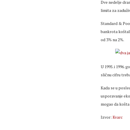
Dve nedelje dra
limita za zaduži
Standard & Poors
bankrota koštali
od 3% na 2%.
U 1995. i 1996. 
sličnu cifru treb
Kada se u posled
usporavanje ekon
mogao da košta 
Izvor:
Kvarc