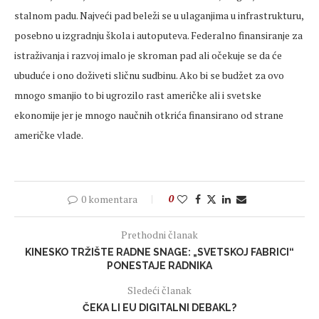
stalnom padu. Najveći pad beleži se u ulaganjima u infrastrukturu,
posebno u izgradnju škola i autoputeva. Federalno finansiranje za
istraživanja i razvoj imalo je skroman pad ali očekuje se da će
ubuduće i ono doživeti sličnu sudbinu. Ako bi se budžet za ovo
mnogo smanjio to bi ugrozilo rast američke ali i svetske
ekonomije jer je mnogo naučnih otkrića finansirano od strane
američke vlade.
0 komentara
0
Prethodni članak
KINESKO TRŽIŠTE RADNE SNAGE: „SVETSKOJ FABRICI“
PONESTAJE RADNIKA
Sledeći članak
ČEKA LI EU DIGITALNI DEBAKL?