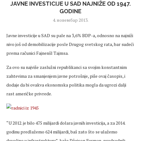
JAVNE INVESTICIJE U SAD NAJNIŽE OD 1947.
GODINE
4. новембар 2013.
Javne investicije u SAD su pale na 3,6% BDP-a, odnosno na najniži
nivo još od demobilizacije posle Drugog svetskog rata, bar sudeći
prema računici Fajnenšl Tajmsa.
Za ovo su najviše zaslužni republikanci sa svojim konstantnim
zahtevima za smanjenjem javne potrošnje, piše ovaj časopis, i
dodaje da bi ovakva ekonomska politika mogla da ugrozi dalji
rast američke privrede.
“U 2012. je bilo 475 milijardi dolara javnih investicija, a za 2014.
godinu predlažemo 624 milijardi, baš zato što se ulažemo
dovoljno u infrastrukturu”, kaže Džejson Furman, predsednik