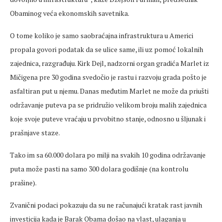
Obaminog veća ekonomskih savetnika.
O tome koliko je samo saobraćajna infrastruktura u Americi
propala govori podatak da se ulice same, ili uz pomoć lokalnih
zajednica, razgrađuju. Kirk Dejl, nadzorni organ gradića Marlet iz
Mičigena pre 30 godina svedočio je rastu i razvoju grada pošto je
asfaltiran put u njemu. Danas međutim Marlet ne može da priušti
održavanje puteva pa se pridružio velikom broju malih zajednica
koje svoje puteve vraćaju u prvobitno stanje, odnosno u šljunak i
prašnjave staze.
Tako im sa 60.000 dolara po milji na svakih 10 godina održavanje
puta može pasti na samo 300 dolara godišnje (na kontrolu
prašine).
Zvanični podaci pokazuju da su ne računajući kratak rast javnih
investicija kada je Barak Obama došao na vlast, ulaganja u