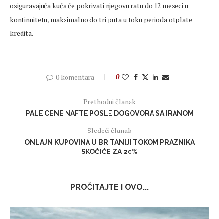
osiguravajuća kuća će pokrivati njegovu ratu do 12 meseci u
kontinuitetu, maksimalno do tri puta u toku perioda otplate
kredita.
0 komentara
0
Prethodni članak
PALE CENE NAFTE POSLE DOGOVORA SA IRANOM
Sledeći članak
ONLAJN KUPOVINA U BRITANIJI TOKOM PRAZNIKA
SKOČIĆE ZA 20%
PROČITAJTE I OVO...