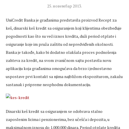
25. новембар 2013.
UniCredit Banka je građanima predstavila proizvod Recept za
keš, dinarski keš kredit sa osiguranjem koji klijentima obezbeđuje
pogodnosti kao što su veći iznos kredita, duži period otplate i
osiguranje koje im pruža zaštitu od nepredviđenih okolnosti.
Banka je takođe, kako bi dodatno olakšala proces podnošenja
zahteva za kredit, na svom zvaničnom sajtu postavila novu
aplikaciju koja građanima omogućava da brzo i jednostavno
uspostave prvi kontakt sa njima najbližom ekspoziturom, zakažu
sastanak i pripreme neophodnu dokumentaciju.
Dinarski keš kredit sa osiguranjem se odobrava stalno
zaposlenim licima i penzionerima, bez učešća i depozita, u
maksimalnom iznosu do 1.000.000 dinara. Period otplate kredita