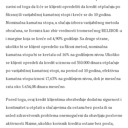
zavisi od toga da li će se klijenti opredeliti da kredit otplaćuju po
fiksnoj ili varijabilnoj kamatnoj stopi i kreće se do 10 godina.
Nominalna kamatna stopa, u slučaju izbora varijabilnog metoda
obračuna, se formira kao zbir vrednosti tromesečnog BELIBOR-a
i margine koja se kreće od 4,90% godišnje. Sa druge strane,
ukoliko bi se klijent opredelio za fiksni metod, nominalna
kamatna stopa bi se kretala od 16% na godišnjem nivou. Ukoliko
se klijent opredeli da kredit u iznosu od 350.000 dinara otplaćuje
po varijabilnoj kamatnoj stopi, na period od 10 godina, efektivna
kamatna stopa iznosi 17,63% na godišnjem nivou, dok je mesečna
rata oko 5.634,08 dinara mesečno.
Pored toga, ovaj kredit klijentima obezbeđuje dodatnu sigurnost i
kontinuitet u otplati u slučajevima da ostanu bez posla ili su
usled zdravstvenih problema onemogućeni da obavljaju poslovne
aktivnosti. Naime, ukoliko korisnik kredita ostane bez posla,