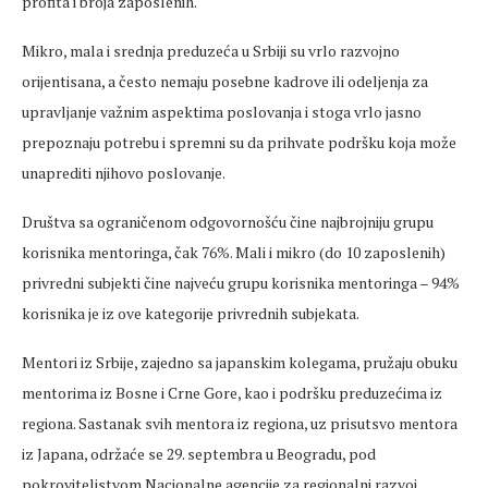
profita i broja zaposlenih.
Mikro, mala i srednja preduzeća u Srbiji su vrlo razvojno
orijentisana, a često nemaju posebne kadrove ili odeljenja za
upravljanje važnim aspektima poslovanja i stoga vrlo jasno
prepoznaju potrebu i spremni su da prihvate podršku koja može
unaprediti njihovo poslovanje.
Društva sa ograničenom odgovornošću čine najbrojniju grupu
korisnika mentoringa, čak 76%. Mali i mikro (do 10 zaposlenih)
privredni subjekti čine najveću grupu korisnika mentoringa – 94%
korisnika je iz ove kategorije privrednih subjekata.
Mentori iz Srbije, zajedno sa japanskim kolegama, pružaju obuku
mentorima iz Bosne i Crne Gore, kao i podršku preduzećima iz
regiona. Sastanak svih mentora iz regiona, uz prisutsvo mentora
iz Japana, održaće se 29. septembra u Beogradu, pod
pokroviteljstvom Nacionalne agencije za regionalni razvoj.