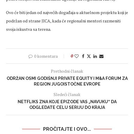
Ovo će biti jedan od najvećih događaja u aktuelnom projektu koji je
podržan od strane JICA, kada će regionalni mentori razmeniti
svoja iskustva sa terena.
0 komentara
0
Prethodni članak
ODRŽAN OSMI GODIŠNJI PRIVATE EQUITY I M&A FORUM ZA
REGION JUGOISTOČNE EVROPE
Sledeći članak
NETFLIKS ZNA KOJE EPIZODE VAS „NAVUKU“ DA
ODGLEDATE CELU SERIJU DO KRAJA
PROČITAJTE I OVO...