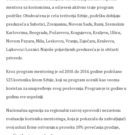
mentora sa korisnicima, a od jeseni aktivno traje program
podrške. Obuhvaćena je cela teritorija Srbije, podršku dobijaju
preduzeća u Subotici, Zrenjaninu, Novom Sadu, Rumi, Sremskim
Karlovcima, Beogradu, Požarevcu, Kragujevcu, Kraljevu, Užicu,
Novom Pazaru, Nišu, Leskovcu, Vranju, Zaječaru, Kruševcu,
Lajkovcu i Loznici. Najviše prijavljenih preduzeća je iz oblasti
privrede.
Kroz program mentoring je od 2010. do 2014. godine podržano
523 korisnika širom Srbije, koji su program ocenili kao veoma
koristan za unapređenje svog poslovanja. Program je iz godine u
godinu sve uspešniji.
Nacionalna agencija za regionalni razvoj sprovodi i nezavisnu
evaluaciju korisnika mentoringa, koja je pokazala da zahvaljujući
ovoj usluzi firme ostvaruju u proseku 10% povećanja prodaje,