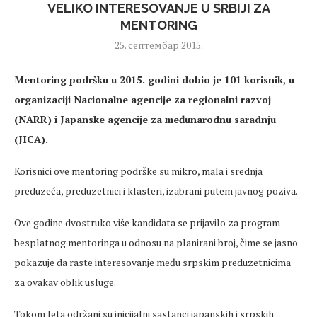
VELIKO INTERESOVANJE U SRBIJI ZA
MENTORING
25. септембар 2015.
Mentoring podršku u 2015. godini dobio je 101 korisnik, u
organizaciji Nacionalne agencije za regionalni razvoj
(NARR) i Japanske agencije za međunarodnu saradnju
(JICA).
Korisnici ove mentoring podrške su mikro, mala i srednja
preduzeća, preduzetnici i klasteri, izabrani putem javnog poziva.
Ove godine dvostruko više kandidata se prijavilo za program
besplatnog mentoringa u odnosu na planirani broj, čime se jasno
pokazuje da raste interesovanje među srpskim preduzetnicima
za ovakav oblik usluge.
Tokom leta održani su inicijalni sastanci japanskih i srpskih