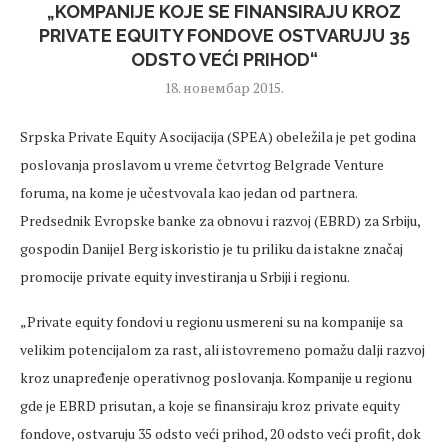
„KOMPANIJE KOJE SE FINANSIRAJU KROZ
PRIVATE EQUITY FONDOVE OSTVARUJU 35
ODSTO VEĆI PRIHOD“
18. новембар 2015.
Srpska Private Equity Asocijacija (SPEA) obeležila je pet godina
poslovanja proslavom u vreme četvrtog Belgrade Venture
foruma, na kome je učestvovala kao jedan od partnera.
Predsednik Evropske banke za obnovu i razvoj (EBRD) za Srbiju,
gospodin Danijel Berg iskoristio je tu priliku da istakne značaj
promocije private equity investiranja u Srbiji i regionu.
„Private equity fondovi u regionu usmereni su na kompanije sa
velikim potencijalom za rast, ali istovremeno pomažu dalji razvoj
kroz unapređenje operativnog poslovanja. Kompanije u regionu
gde je EBRD prisutan, a koje se finansiraju kroz private equity
fondove, ostvaruju 35 odsto veći prihod, 20 odsto veći profit, dok