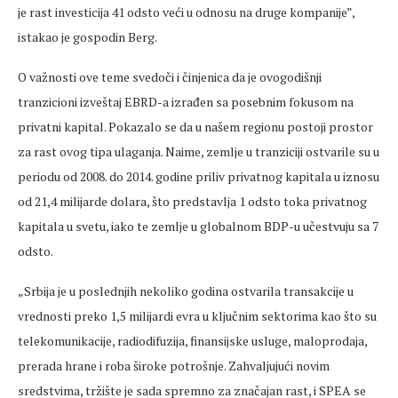
je rast investicija 41 odsto veći u odnosu na druge kompanije”,
istakao je gospodin Berg.
O važnosti ove teme svedoči i činjenica da je ovogodišnji
tranzicioni izveštaj EBRD-a izrađen sa posebnim fokusom na
privatni kapital. Pokazalo se da u našem regionu postoji prostor
za rast ovog tipa ulaganja. Naime, zemlje u tranziciji ostvarile su u
periodu od 2008. do 2014. godine priliv privatnog kapitala u iznosu
od 21,4 milijarde dolara, što predstavlja 1 odsto toka privatnog
kapitala u svetu, iako te zemlje u globalnom BDP-u učestvuju sa 7
odsto.
„Srbija je u poslednjih nekoliko godina ostvarila transakcije u
vrednosti preko 1,5 milijardi evra u ključnim sektorima kao što su
telekomunikacije, radiodifuzija, finansijske usluge, maloprodaja,
prerada hrane i roba široke potrošnje. Zahvaljujući novim
sredstvima, tržište je sada spremno za značajan rast, i SPEA se