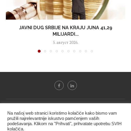
JAVNI DUG SRBIJE NA KRAJU JUNA 41,29
MILIJARDI...
5. август 2026.
Svi tekstovi sa portala "Biznis i finansije" su u vlasništvu "NIP
Na našoj web stranici koristimo kolačiće kako bismo vam
BIF PRESS doo" i ne smeju se presnositi niti koristiti, delimično
pružili najrelevantnije iskustvo pamćenjem vaših
ni u celosti, bez izričite dozvole kompanije.
podešavanja. Klikom na "Prihvati", prihvatate upotrebu SVIH
kolačića.