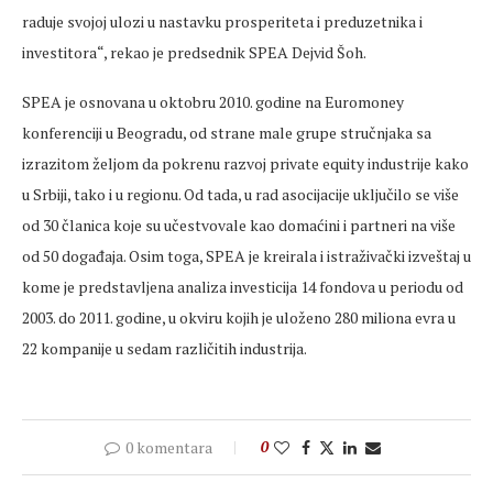
raduje svojoj ulozi u nastavku prosperiteta i preduzetnika i
investitora“, rekao je predsednik SPEA Dejvid Šoh.
SPEA je osnovana u oktobru 2010. godine na Euromoney
konferenciji u Beogradu, od strane male grupe stručnjaka sa
izrazitom željom da pokrenu razvoj private equity industrije kako
u Srbiji, tako i u regionu. Od tada, u rad asocijacije uključilo se više
od 30 članica koje su učestvovale kao domaćini i partneri na više
od 50 događaja. Osim toga, SPEA je kreirala i istraživački izveštaj u
kome je predstavljena analiza investicija 14 fondova u periodu od
2003. do 2011. godine, u okviru kojih je uloženo 280 miliona evra u
22 kompanije u sedam različitih industrija.
0 komentara
0