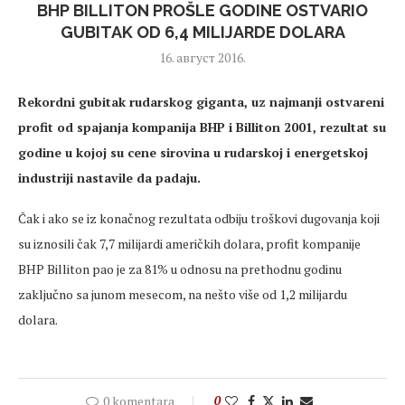
BHP BILLITON PROŠLE GODINE OSTVARIO
GUBITAK OD 6,4 MILIJARDE DOLARA
16. август 2016.
Rekordni gubitak rudarskog giganta, uz najmanji ostvareni
profit od spajanja kompanija BHP i Billiton 2001, rezultat su
godine u kojoj su cene sirovina u rudarskoj i energetskoj
industriji nastavile da padaju.
Čak i ako se iz konačnog rezultata odbiju troškovi dugovanja koji
su iznosili čak 7,7 milijardi američkih dolara, profit kompanije
BHP Billiton pao je za 81% u odnosu na prethodnu godinu
zaključno sa junom mesecom, na nešto više od 1,2 milijardu
dolara.
0 komentara
0