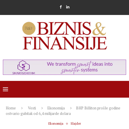
Home
Vesti
Ekonomija
BHP Billiton prošle godine
ostvario gubitak od 6,4 milijarde dolara
Ekonomija
Slajder