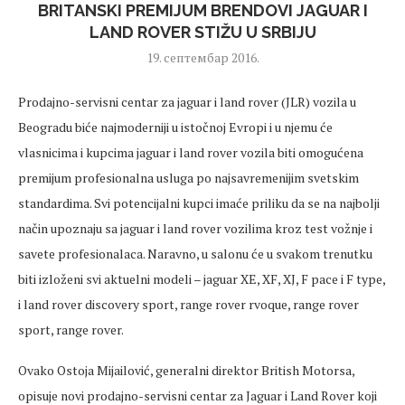
BRITANSKI PREMIJUM BRENDOVI JAGUAR I
LAND ROVER STIŽU U SRBIJU
19. септембар 2016.
Prodajno-servisni centar za jaguar i land rover (JLR) vozila u
Beogradu biće najmoderniji u istočnoj Evropi i u njemu će
vlasnicima i kupcima jaguar i land rover vozila biti omogućena
premijum profesionalna usluga po najsavremenijim svetskim
standardima. Svi potencijalni kupci imaće priliku da se na najbolji
način upoznaju sa jaguar i land rover vozilima kroz test vožnje i
savete profesionalaca. Naravno, u salonu će u svakom trenutku
biti izloženi svi aktuelni modeli – jaguar XE, XF, XJ, F pace i F type,
i land rover discovery sport, range rover rvoque, range rover
sport, range rover.
Ovako Ostoja Mijailović, generalni direktor British Motorsa,
opisuje novi prodajno-servisni centar za Jaguar i Land Rover koji