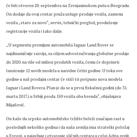
će biti otvoren 20. septembra na Zrenjaninskom putu u Beogradu.
On dodaje da ovaj centar pruža usluge prodaje vozila, zamenu
vozila „staro za novo“, servis, tehnički pregled, produženje
registracije vozila i tako dalje.
„U segmentu premijum automobila Jaguar Land Rover se
najdinamičnije razvija, sa ciljem udvostručivanja globalne prodaje
do 2020. na više od milion prodatih vozila, čemu će doprineti
lansiranje 12 novih modela u naredne četiri godine. U toku ove
godine u naš prodajni centar će stići tri potpuno nova modela
Jaguar i Land Rovera. Plan je da se u prvoj fiskalnoj godini (do 31.
marta 2017.) u Srbiji proda 150 vozila oba brenda“, objašnjava
Mijailović.
On kaže da srpsko automobilsko tržište beleži značajan rast u
poslednjih nekoliko godina i da naša zemlja ima strateški položaj
u Evropi, a najavljuje i otvaranje sličnih centara u celoj Adria regiji