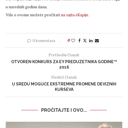
u narednih godinu dana.
Više o ovome možete pročitati
na sajtu eKapije
.
0 komentara
0
Prethodni članak
OTVOREN KONKURS ZA EY PREDUZETNIKA GODINE™
2016
Sledeći članak
U SREDU MOGUĆE EKSTREMNE PROMENE DEVIZNIH
KURSEVA
PROČITAJTE I OVO...